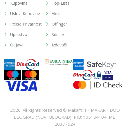
Kupovina
Top-Lista
Uslovi Kupovine
Akcije
Polisa Privatnosti
Offinger
Uputstvo
Sitnice
Odjava
Izdavači
2026. All Rights Reserved © Makart.rs - MAKART DOO
BEOGRAD (NOVI BEOGRAD), PIB: 105184104, MB:
20337524