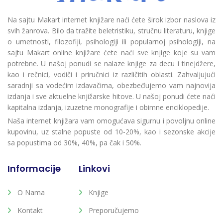
Na sajtu Makart internet knjižare naći ćete širok izbor naslova iz
svih žanrova. Bilo da tražite beletristiku, stručnu literaturu, knjige
o umetnosti, filozofiji, psihologiji ili popularnoj psihologiji, na
sajtu Makart online knjižare ćete naći sve knjige koje su vam
potrebne. U našoj ponudi se nalaze knjige za decu i tinejdžere,
kao i rečnici, vodiči i priručnici iz različitih oblasti. Zahvaljujući
saradnji sa vodećim izdavačima, obezbeđujemo vam najnovija
izdanja i sve aktuelne knjižarske hitove. U našoj ponudi ćete naći
kapitalna izdanja, izuzetne monografije i obimne enciklopedije.
Naša internet knjižara vam omogućava sigurnu i povoljnu online
kupovinu, uz stalne popuste od 10-20%, kao i sezonske akcije
sa popustima od 30%, 40%, pa čak i 50%.
Informacije
Linkovi
O Nama
Knjige
Kontakt
Preporučujemo