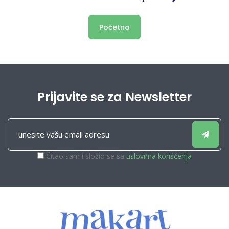
Početna
Prijavite se za Newsletter
Čitao sam i složio se sa
uslovima korišćenja