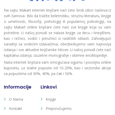
Na sajtu Makart internet knjižare naći ćete širok izbor naslova iz
svih žanrova. Bilo da tražite beletristiku, stručnu literaturu, knjige
o umetnosti, filozofiji, psihologiji ili popularnoj psihologiji, na
sajtu Makart online knjižare ćete naći sve knjige koje su vam
potrebne. U našoj ponudi se nalaze knjige za decu i tinejdžere,
kao i rečnici, vodiči i priručnici iz različitih oblasti. Zahvaljujući
saradnji sa vodećim izdavačima, obezbeđujemo vam najnovija
izdanja i sve aktuelne knjižarske hitove. U našoj ponudi ćete naći
kapitalna izdanja, izuzetne monografije i obimne enciklopedije.
Naša internet knjižara vam omogućava sigurnu i povoljnu online
kupovinu, uz stalne popuste od 10-20%, kao i sezonske akcije
sa popustima od 30%, 40%, pa čak i 50%.
Informacije
Linkovi
O Nama
Knjige
Kontakt
Preporučujemo