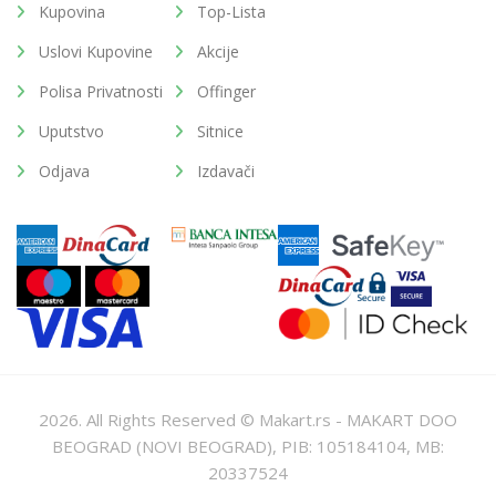
Kupovina
Top-Lista
Uslovi Kupovine
Akcije
Polisa Privatnosti
Offinger
Uputstvo
Sitnice
Odjava
Izdavači
2026. All Rights Reserved © Makart.rs - MAKART DOO
BEOGRAD (NOVI BEOGRAD), PIB: 105184104, MB:
20337524