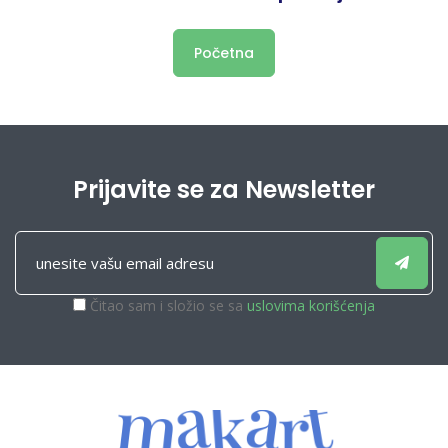
Početna
Prijavite se za Newsletter
Čitao sam i složio se sa
uslovima korišćenja