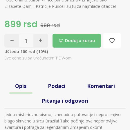
Elizabete Dami i Patricije Puričeli su tu za najmlađe čitaoce!
899 rsd
999 rsd
Dodaj u korpu
Ušteda 100 rsd (10%)
Sve cene su sa uračunatim PDV-om.
Opis
Podaci
Komentari
Pitanja i odgovori
Jedno misteriozno pismo, iznenadno putovanje i neprocenjivo
blago skriveno u srcu Brazila! Tako počinje ova neponovljiva
avantura i potraga za legendarnim Zmajevim okom!