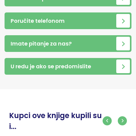
Poručite telefonom
Imate pitanje za nas?
U redu je ako se predomislite
Kupci ove knjige kupili su
i...