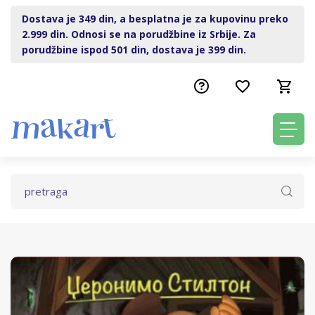
Dostava je 349 din, a besplatna je za kupovinu preko
2.999 din. Odnosi se na porudžbine iz Srbije. Za
porudžbine ispod 501 din, dostava je 399 din.