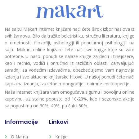
Na sajtu Makart internet knjižare naći ćete širok izbor naslova iz
svih žanrova. Bilo da tražite beletristiku, stručnu literaturu, knjige
o umetnosti, filozofiji, psihologiji ili popularnoj psihologiji, na
sajtu Makart online knjižare ćete naći sve knjige koje su vam
potrebne. U našoj ponudi se nalaze knjige za decu i tinejdžere,
kao i rečnici, vodiči i priručnici iz različitih oblasti. Zahvaljujući
saradnji sa vodećim izdavačima, obezbeđujemo vam najnovija
izdanja i sve aktuelne knjižarske hitove. U našoj ponudi ćete naći
kapitalna izdanja, izuzetne monografije i obimne enciklopedije.
Naša internet knjižara vam omogućava sigurnu i povoljnu online
kupovinu, uz stalne popuste od 10-20%, kao i sezonske akcije
sa popustima od 30%, 40%, pa čak i 50%.
Informacije
Linkovi
O Nama
Knjige