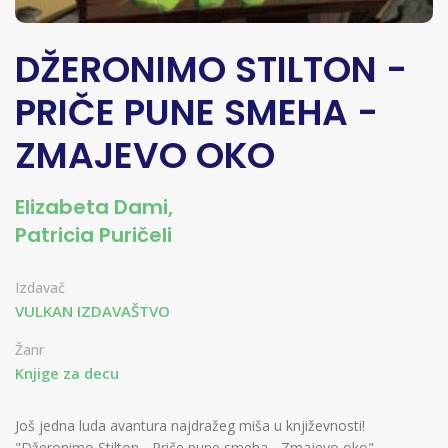
DŽERONIMO STILTON -
PRIČE PUNE SMEHA -
ZMAJEVO OKO
Elizabeta Dami
,
Patricia Puričeli
Izdavač
VULKAN IZDAVAŠTVO
Žanr
Knjige za decu
Još jedna luda avantura najdražeg miša u književnosti!
"Džeronimo Stilton - Priče pune smeha - Zmajevo oko"