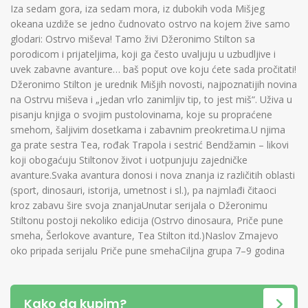
Iza sedam gora, iza sedam mora, iz dubokih voda Mišjeg
okeana uzdiže se jedno čudnovato ostrvo na kojem žive samo
glodari: Ostrvo miševa! Tamo živi Džeronimo Stilton sa
porodicom i prijateljima, koji ga često uvaljuju u uzbudljive i
uvek zabavne avanture… baš poput ove koju ćete sada pročitati!
Džeronimo Stilton je urednik Mišjih novosti, najpoznatijih novina
na Ostrvu miševa i „jedan vrlo zanimljiv tip, to jest miš“. Uživa u
pisanju knjiga o svojim pustolovinama, koje su propraćene
smehom, šaljivim dosetkama i zabavnim preokretima.U njima
ga prate sestra Tea, rođak Trapola i sestrić Bendžamin – likovi
koji obogaćuju Stiltonov život i uotpunjuju zajedničke
avanture.Svaka avantura donosi i nova znanja iz različitih oblasti
(sport, dinosauri, istorija, umetnost i sl.), pa najmlađi čitaoci
kroz zabavu šire svoja znanjaUnutar serijala o Džeronimu
Stiltonu postoji nekoliko edicija (Ostrvo dinosaura, Priče pune
smeha, Šerlokove avanture, Tea Stilton itd.)Naslov Zmajevo
oko pripada serijalu Priče pune smehaCiljna grupa 7–9 godina
Kako da kupim?