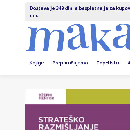
Dostava je 349 din, a besplatna je za kupov
din.
Knjige
Preporučujemo
Top-Lista
A