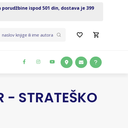
a porudžbine ispod 501 din, dostava je 399
R - STRATEŠKO