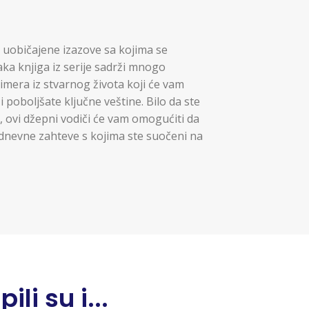
 uobičajene izazove sa kojima se
a knjiga iz serije sadrži mnogo
rimera iz stvarnog života koji će vam
 poboljšate ključne veštine. Bilo da ste
, ovi džepni vodiči će vam omogućiti da
odnevne zahteve s kojima ste suočeni na
li su i...