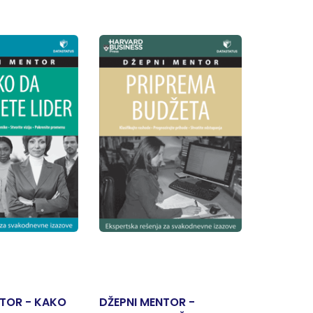
NTOR - KAKO
DŽEPNI MENTOR -
DŽEPNI 