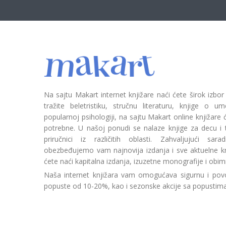
Na sajtu Makart internet knjižare naći ćete širok izbor
tražite beletristiku, stručnu literaturu, knjige o umetn
popularnoj psihologiji, na sajtu Makart online knjižare
potrebne. U našoj ponudi se nalaze knjige za decu i tin
priručnici iz različitih oblasti. Zahvaljujući sa
obezbeđujemo vam najnovija izdanja i sve aktuelne kn
ćete naći kapitalna izdanja, izuzetne monografije i obim
Naša internet knjižara vam omogućava sigurnu i povo
popuste od 10-20%, kao i sezonske akcije sa popustim