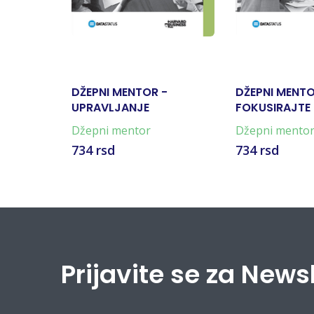
DŽEPNI MENTOR -
DŽEPNI MENTO
UPRAVLJANJE
FOKUSIRAJTE 
PROMENOM
VAŠEG KUPC
Džepni mentor
Džepni mento
734 rsd
734 rsd
Prijavite se za News