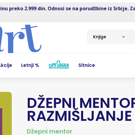
inu preko 2.999 din. Odnosi se na porudžbine iz Srbije. Z
Knjige
kcije
Letnji %
Sitnice
DŽEPNI MENTO
RAZMIŠLJANJE
Džepni mentor