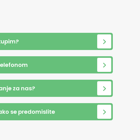
kupim?
telefonom
anje za nas?
 ako se predomislite