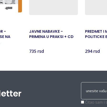
R -
JAVNE NABAVKE -
PREDMET I
SE NA
PRIMENA U PRAKSI + CD
POLITICKE
A
r
735 rsd
294 rsd
letter
Čitao sam i 