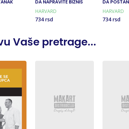
TANAK
DA NAPRAVITE BIZNIS
DA POSTANE
PLAN
HARVARD
HARVARD
734 rsd
734 rsd
u Vaše pretrage...