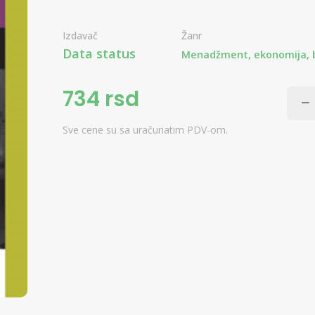
Izdavač
Žanr
Data status
Menadžment, ekonomija, b
734 rsd
Sve cene su sa uračunatim PDV-om.