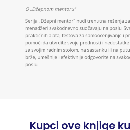
O „Džepnom mentoru”
Serija „Džepni mentor” nudi trenutna rešenja za
menadžeri svakodnevno suočavaju na poslu. Svak
praktičnih alata, testova za samoocenjivanje i p
pomoći da utvrdite svoje prednosti i nedostatke i
za svojim radnim stolom, na sastanku ili na putu
brže, umešnije i efektivnije odgovorite na svak
poslu.
Kupci ove knjige kupi