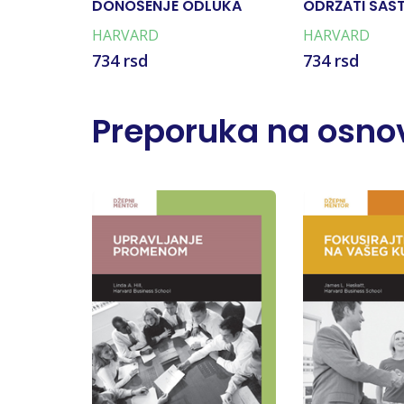
DONOŠENJE ODLUKA
ODRŽATI SAS
HARVARD
HARVARD
734 rsd
734 rsd
Preporuka na osnov