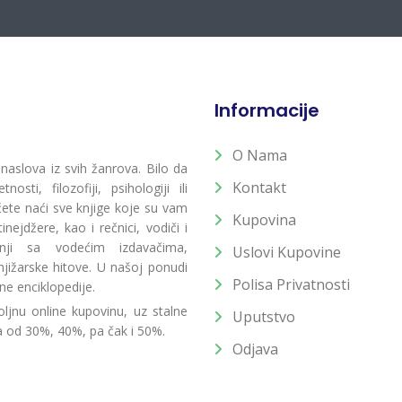
Informacije
O Nama
 naslova iz svih žanrova. Bilo da
Kontakt
osti, filozofiji, psihologiji ili
 ćete naći sve knjige koje su vam
Kupovina
ejdžere, kao i rečnici, vodiči i
radnji sa vodećim izdavačima,
Uslovi Kupovine
jižarske hitove. U našoj ponudi
Polisa Privatnosti
ne enciklopedije.
ljnu online kupovinu, uz stalne
Uputstvo
a od 30%, 40%, pa čak i 50%.
Odjava