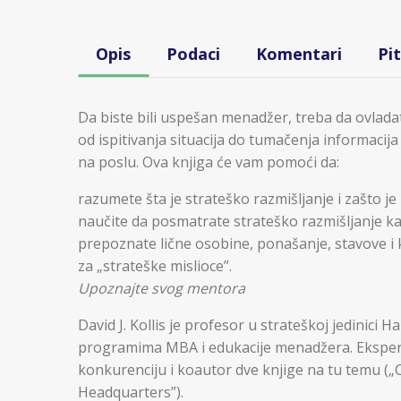
Opis
Podaci
Komentari
Pi
Da biste bili uspešan menadžer, treba da ovlada
od ispitivanja situacija do tumačenja informacija
na poslu. Ova knjiga će vam pomoći da:
razumete šta je strateško razmišljanje i zašto je
naučite da posmatrate strateško razmišljanje k
prepoznate lične osobine, ponašanje, stavove i
za „strateške mislioce”.
Upoznajte svog mentora
David J. Kollis je profesor u strateškoj jedinici
programima MBA i edukacije menadžera. Ekspert 
konkurenciju i koautor dve knjige na tu temu („
Headquarters”).