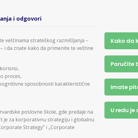
tanja i odgovori
Kako da 
te veštinama strateškog razmišljanja –
 – i da znate kako da primenite te veštine
Poručite 
 korisno,
ao proces,
 kognitivne sposobnosti karakteristične
Imate pit
U redu je
 Harvardske poslovne škole, gde predaje na
je za korporativnu strategiju i globalnu
Corporate Strategy” i „Corporate