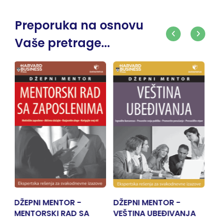
Preporuka na osnovu
Vaše pretrage...
DŽEPNI MENTOR -
DŽEPNI MENTOR -
SA
VEŠTINA UBEĐIVANJA
UPRAVLJANJE