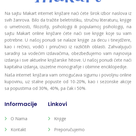
Na sajtu Makart internet knjižare naći ćete širok izbor naslova iz
svih žanrova. Bilo da tražite beletristiku, stručnu literaturu, knjige
o umetnosti, filozofiji, psihologiji ili popularnoj psihologiji, na
sajtu Makart online knjižare ćete naći sve knjige koje su vam
potrebne. U našoj ponudi se nalaze knjige za decu i tinejdžere,
kao i rečnici, vodiči i priručnici iz različitih oblasti. Zahvaljujući
saradnji sa vodećim izdavačima, obezbeđujemo vam najnovija
izdanja i sve aktuelne knjižarske hitove. U našoj ponudi ćete naći
kapitalna izdanja, izuzetne monografije i obimne enciklopedije.
Naša internet knjižara vam omogućava sigurnu i povoljnu online
kupovinu, uz stalne popuste od 10-20%, kao i sezonske akcije
sa popustima od 30%, 40%, pa čak i 50%.
Informacije
Linkovi
O Nama
Knjige
Kontakt
Preporučujemo