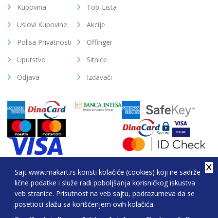
Kupovina
Top-Lista
Uslovi Kupovine
Akcije
Polisa Privatnosti
Offinger
Uputstvo
Sitnice
Odjava
Izdavači
Sajt www.makart.rs koristi kolačiće (cookies) koji ne sadrže
lične podatke i služe radi poboljšanja korisničkog iskustva
2026. All Rights Reserved © Makart.rs - MAKART DOO
veb stranice. Prisutnost na veb sajtu, podrazumeva da se
BEOGRAD (NOVI BEOGRAD), PIB: 105184104, MB:
posetioci slažu sa korišćenjem ovih kolačića.
20337524