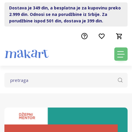
Dostava je 349 din, a besplatna je za kupovinu preko
2.999 din. Odnosi se na porudžbine iz Srbije. Za
porudžbine ispod 501 din, dostava je 399 din.