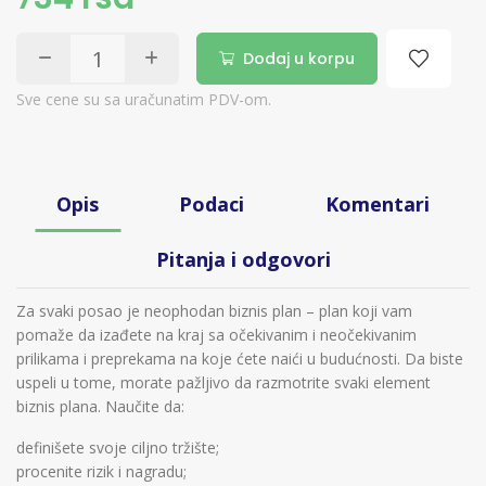
Dodaj u korpu
Sve cene su sa uračunatim PDV-om.
Opis
Podaci
Komentari
Pitanja i odgovori
Za svaki posao je neophodan biznis plan – plan koji vam
pomaže da izađete na kraj sa očekivanim i neočekivanim
prilikama i preprekama na koje ćete naići u budućnosti. Da biste
uspeli u tome, morate pažljivo da razmotrite svaki element
biznis plana. Naučite da:
definišete svoje ciljno tržište;
procenite rizik i nagradu;