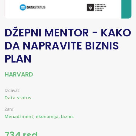
DŽEPNI MENTOR - KAKO
DA NAPRAVITE BIZNIS
PLAN
HARVARD
Izdavač
Data status
Žanr
Menadžment, ekonomija, biznis
734 rsd