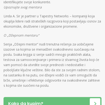
identifikujete svoje konkurente.
Upoznajte svog mentora
Linda A. Sir je partner u Tapestry Networks – kompaniji koja
okuplja lidere radi strateških razgovora koji postavljaju osnov za
ekonomske, društvene i organizacione promene.
O „Džepnom mentoru“
Serija „Džepni mentor“ nudi trenutna rešenja za uobičajene
izazove sa kojima se menadžeri svakodnevno suočavaju na
poslu. Svaka knjiga iz serije sadrži mnogo praktičnih alata,
testova za samoocenjivanje i primera iz stvarnog života koji će
vam pomoći da utvrdite svoje prednosti i nedostatke i
poboljšate ključne veštine. Bilo da ste za svojim radnim stolom,
na sastanku ili na putu, ovi džepni vodiči će vam omogućiti da
brže, umešnije i efektivnije odgovorite na svakodnevne zahteve
s kojima ste suočeni na poslu.
Kako da kupim?