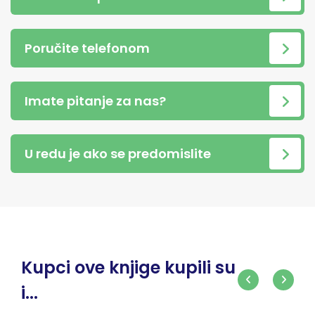
Poručite telefonom
Imate pitanje za nas?
U redu je ako se predomislite
Kupci ove knjige kupili su
i...