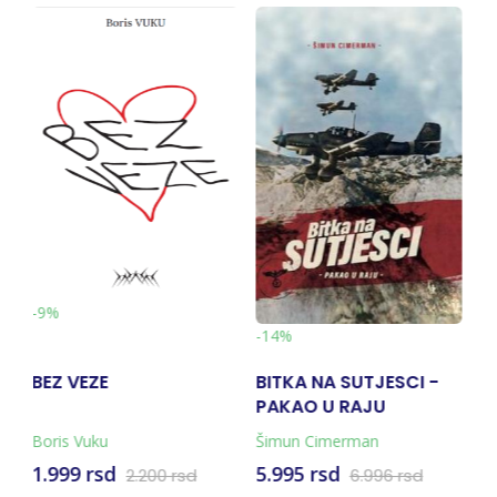
-10%
-14%
BITKA NA SUTJESCI -
VOLI ME VIŠE OD SVEGA
PAKAO U RAJU
NA SVIJETU
(KNJIGA + KARTA)
Šimun Cimerman
Mira Furlan
5.995 rsd
1.793 rsd
d
6.996 rsd
1.991 rsd