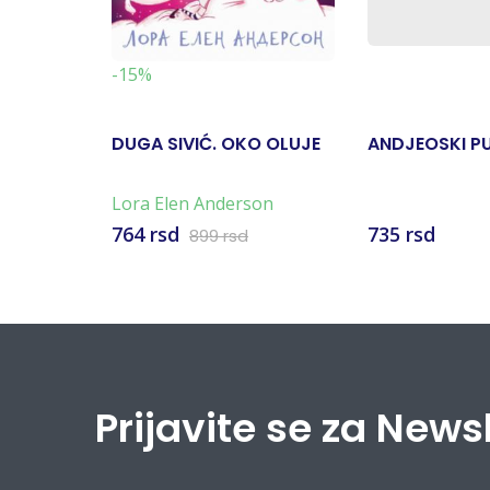
-15%
DUGA SIVIĆ. OKO OLUJE
ANDJEOSKI PU
Lora Elen Anderson
764 rsd
735 rsd
899 rsd
Prijavite se za News