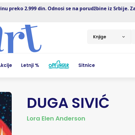
inu preko 2.999 din. Odnosi se na porudžbine iz Srbije. Z
Knjige
kcije
Letnji %
Sitnice
DUGA SIVIĆ
Lora Elen Anderson