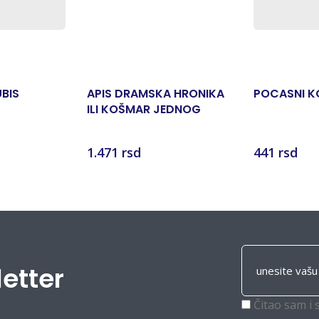
BIS
APIS DRAMSKA HRONIKA
POCASNI K
ILI KOŠMAR JEDNOG
ZLOČINA
1.471 rsd
441 rsd
letter
Čitao sam i 