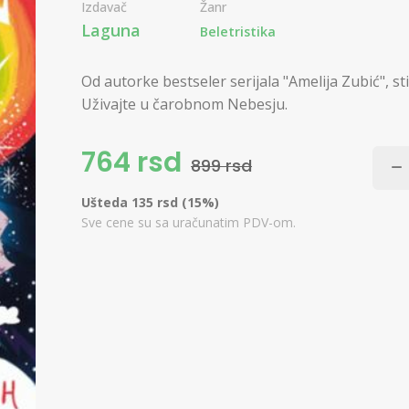
Izdavač
Žanr
Laguna
Beletristika
Od autorke bestseler serijala "Amelija Zubić", s
Uživajte u čarobnom Nebesju.
764 rsd
899 rsd
Ušteda 135 rsd (15%)
Sve cene su sa uračunatim PDV-om.