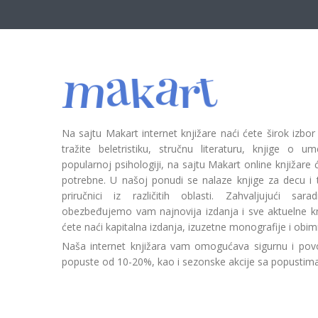
Na sajtu Makart internet knjižare naći ćete širok izbor
tražite beletristiku, stručnu literaturu, knjige o umetn
popularnoj psihologiji, na sajtu Makart online knjižare
potrebne. U našoj ponudi se nalaze knjige za decu i tin
priručnici iz različitih oblasti. Zahvaljujući sa
obezbeđujemo vam najnovija izdanja i sve aktuelne kn
ćete naći kapitalna izdanja, izuzetne monografije i obim
Naša internet knjižara vam omogućava sigurnu i povo
popuste od 10-20%, kao i sezonske akcije sa popustim