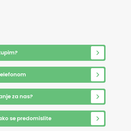
kupim?
telefonom
anje za nas?
 ako se predomislite