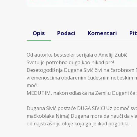
Opis
Podaci
Komentari
Pi
Od autorke bestseler serijala o Ameliji Zubić
Svetu je potrebna duga kao nikad pre!
Desetogodišnja Dugana Sivić živi na čarobnom 
vremenoscima obdarenim čudesnim nebeskim m
moć!
MEĐUTIM, nakon odlaska na Zemlju Dugani će s
Dugana Sivić postaće DUGA SIVIĆ! Uz pomoć svoj
mačkoblaka Nima) Dugana mora da nauči da vla
od najstrašnije oluje koja ga je ikad pogodila…