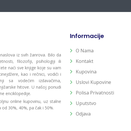
Informacije
O Nama
 naslova iz svih žanrova. Bilo da
Kontakt
osti, filozofiji, psihologiji ili
 ćete naći sve knjige koje su vam
Kupovina
ejdžere, kao i rečnici, vodiči i
radnji sa vodećim izdavačima,
Uslovi Kupovine
jižarske hitove. U našoj ponudi
Polisa Privatnosti
ne enciklopedije.
ljnu online kupovinu, uz stalne
Uputstvo
a od 30%, 40%, pa čak i 50%.
Odjava