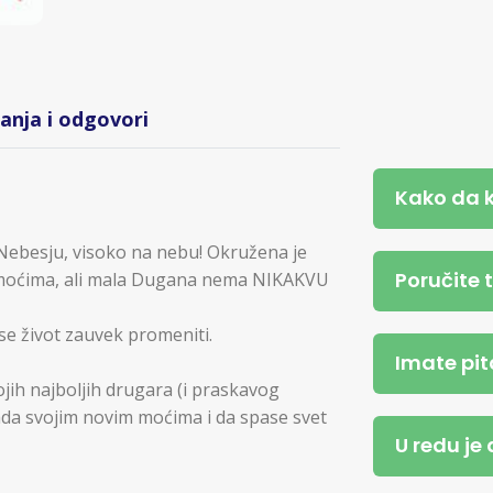
tanja i odgovori
Kako da 
Nebesju, visoko na nebu! Okružena je
Poručite 
oćima, ali mala Dugana nema NIKAKVU
e život zauvek promeniti.
Imate pit
ih najboljih drugara (i praskavog
da svojim novim moćima i da spase svet
U redu je