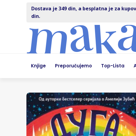
Dostava je 349 din, a besplatna je za kupov
din.
Knjige
Preporučujemo
Top-Lista
A