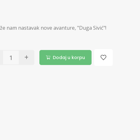
tiže nam nastavak nove avanture, "Duga Sivić"!
Dodaj u korpu