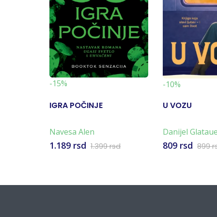
-15%
-10%
IGRA POČINJE
U VOZU
Navesa Alen
Danijel Glatau
1.189 rsd
809 rsd
1.399 rsd
899 r