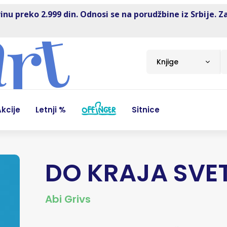
inu preko 2.999 din. Odnosi se na porudžbine iz Srbije. Z
Knjige
kcije
Letnji %
Sitnice
DO KRAJA SVE
Abi Grivs