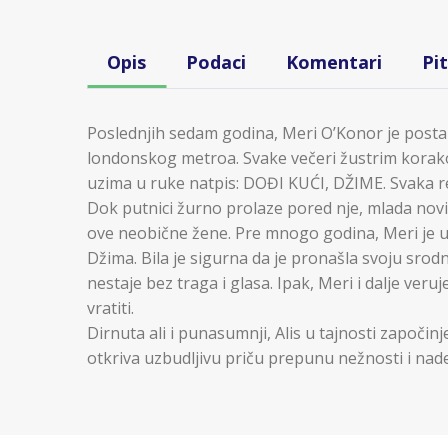
Opis
Podaci
Komentari
Pi
Poslednjih sedam godina, Meri O’Konor je postal
londonskog metroa. Svake večeri žustrim korako
uzima u ruke natpis: DOĐI KUĆI, DŽIME. Svaka reč 
Dok putnici žurno prolaze pored nje, mlada novina
ove neobične žene. Pre mnogo godina, Meri je
Džima. Bila je sigurna da je pronašla svoju sr
nestaje bez traga i glasa. Ipak, Meri i dalje veruj
vratiti.
Dirnuta ali i punasumnji, Alis u tajnosti započi
otkriva uzbudljivu priču prepunu nežnosti i nade