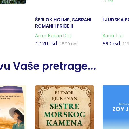
-17%
ŠERLOK HOLMS, SABRANI
LJUDSKA P
ROMANI I PRIČE II
Artur Konan Dojl
Karin Tuil
1.120 rsd
990 rsd
1.599 rsd
1.1
u Vaše pretrage...