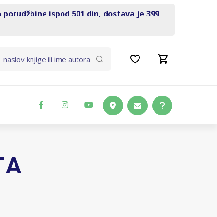
a porudžbine ispod 501 din, dostava je 399
TA