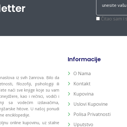
letter
Čitao sam i 
Informacije
O Nama
 naslova iz svih žanrova. Bilo da
Kontakt
osti, filozofiji, psihologiji ili
 ćete naći sve knjige koje su vam
Kupovina
ejdžere, kao i rečnici, vodiči i
radnji sa vodećim izdavačima,
Uslovi Kupovine
jižarske hitove. U našoj ponudi
Polisa Privatnosti
ne enciklopedije.
ljnu online kupovinu, uz stalne
Uputstvo