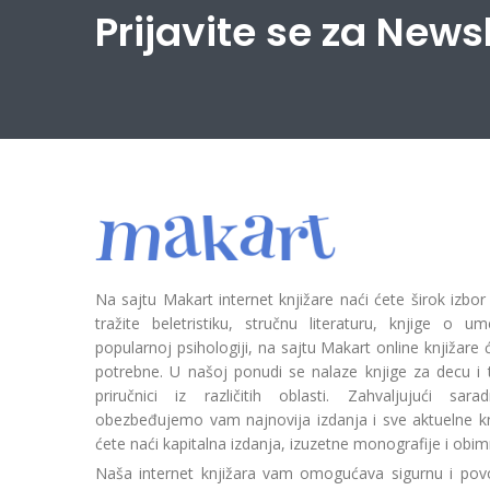
Prijavite se za News
Na sajtu Makart internet knjižare naći ćete širok izbor
tražite beletristiku, stručnu literaturu, knjige o umetn
popularnoj psihologiji, na sajtu Makart online knjižare
potrebne. U našoj ponudi se nalaze knjige za decu i tin
priručnici iz različitih oblasti. Zahvaljujući sa
obezbeđujemo vam najnovija izdanja i sve aktuelne kn
ćete naći kapitalna izdanja, izuzetne monografije i obim
Naša internet knjižara vam omogućava sigurnu i povo