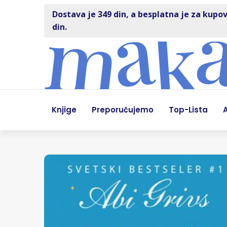
Dostava je 349 din, a besplatna je za kupov
din.
Knjige
Preporučujemo
Top-Lista
A