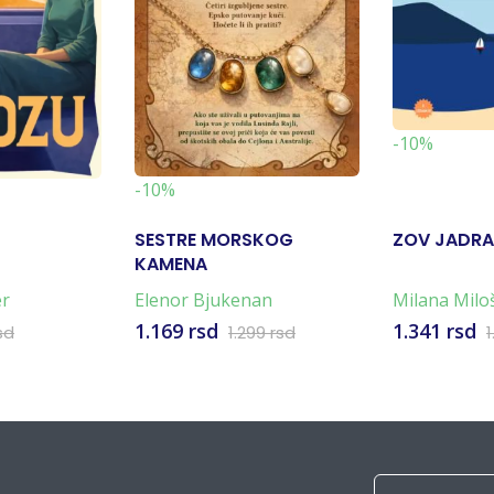
-10%
-10%
SESTRE MORSKOG
ZOV JADR
KAMENA
er
Elenor Bjukenan
Milana Milo
1.169 rsd
1.341 rsd
sd
1.299 rsd
1