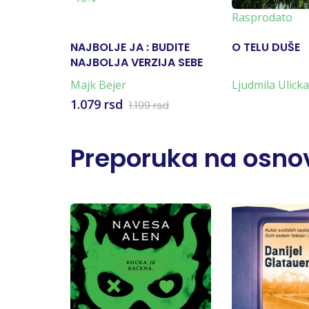
Rasprodato
NAJBOLJE JA : BUDITE
O TELU DUŠE
NAJBOLJA VERZIJA SEBE
Majk Bejer
Ljudmila Ulicka
1.079 rsd
1.199 rsd
Preporuka na osnov