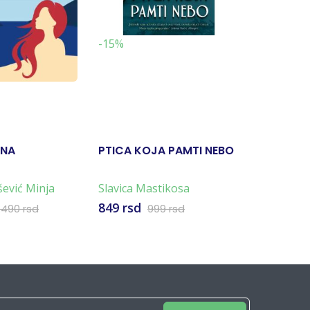
-15%
-15%
ANA
PTICA KOJA PAMTI NEBO
SVE BOJ
šević Minja
Slavica Mastikosa
Kris Vita
849 rsd
1.699 rs
.490 rsd
999 rsd