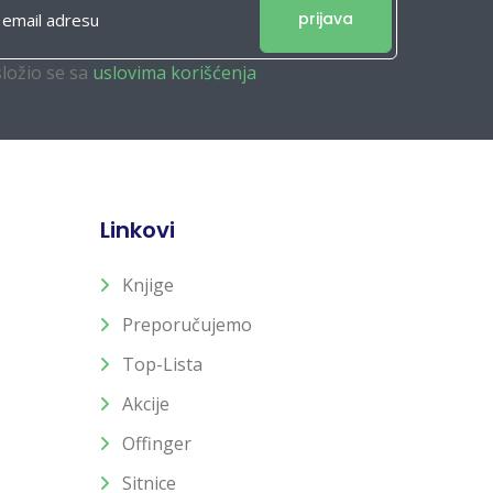
prijava
složio se sa
uslovima korišćenja
Linkovi
Knjige
Preporučujemo
Top-Lista
Akcije
Offinger
Sitnice