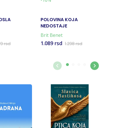
-16%
Rasproda
OSLA
POLOVINA KOJA
POPUT 
NEDOSTAJE
Brit Benet
Ferzan O
1.089 rsd
99 rsd
1.298 rsd