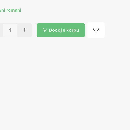
vni romani
Dodaj u korpu