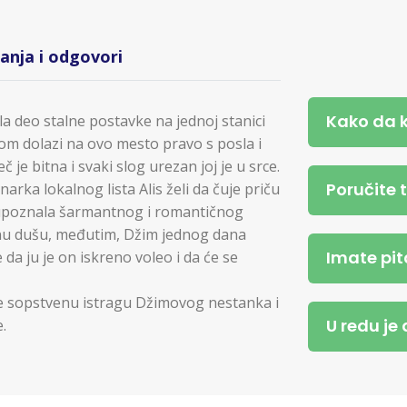
tanja i odgovori
Kako da 
a deo stalne postavke na jednoj stanici
m dolazi na ovo mesto pravo s posla i
je bitna i svaki slog urezan joj je u srce.
Poručite 
rka lokalnog lista Alis želi da čuje priču
 upoznala šarmantnog i romantičnog
odnu dušu, međutim, Džim jednog dana
Imate pit
e da ju je on iskreno voleo i da će se
nje sopstvenu istragu Džimovog nestanka i
U redu je
.