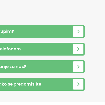
kupim?
telefonom
anje za nas?
 ako se predomislite