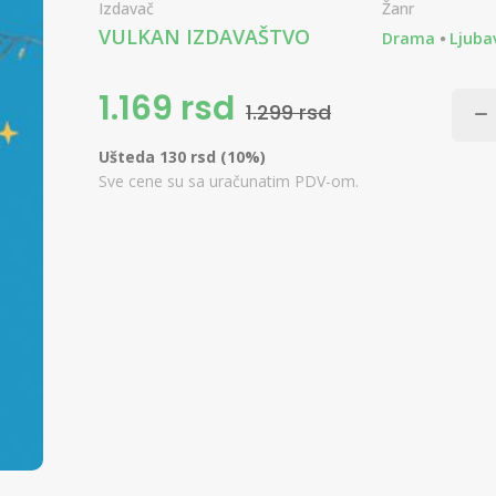
Izdavač
Žanr
VULKAN IZDAVAŠTVO
Drama
Ljuba
1.169 rsd
1.299 rsd
Ušteda 130 rsd (10%)
Sve cene su sa uračunatim PDV-om.