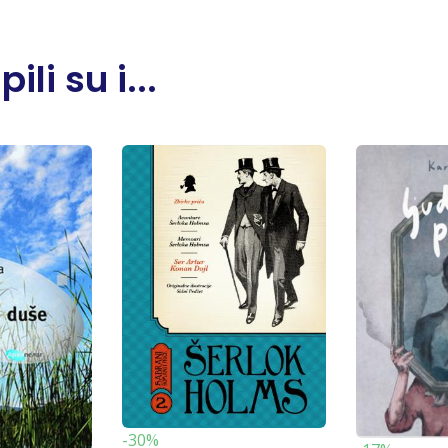
li su i...
-30%