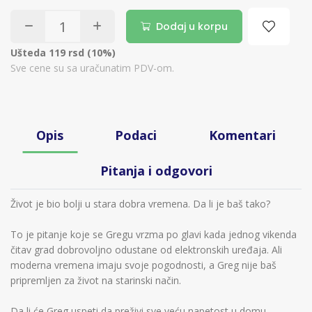
Dodaj u korpu
Ušteda 119 rsd (10%)
Sve cene su sa uračunatim PDV-om.
Opis
Podaci
Komentari
Pitanja i odgovori
Život je bio bolji u stara dobra vremena. Da li je baš tako?
To je pitanje koje se Gregu vrzma po glavi kada jednog vikenda
čitav grad dobrovoljno odustane od elektronskih uređaja. Ali
moderna vremena imaju svoje pogodnosti, a Greg nije baš
pripremljen za život na starinski način.
Da li će Greg uspeti da preživi sve veću napetost u domu