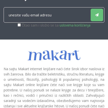
Čitao sam i složio se sa
uslovima korišćenja
Na sajtu Makart internet knjižare naći ćete širok izbor naslova iz
svih žanrova. Bilo da tražite beletristiku, stručnu literaturu, knjige
o umetnosti, filozofiji, psihologiji ili popularnoj psihologiji, na
sajtu Makart online knjižare ćete naći sve knjige koje su vam
potrebne. U našoj ponudi se nalaze knjige za decu i tinejdžere,
kao i rečnici, vodiči i priručnici iz različitih oblasti. Zahvaljujući
saradnji sa vodećim izdavačima, obezbeđujemo vam najnovija
izdanja i sve aktuelne knjižarske hitove. U našoj ponudi ćete naći