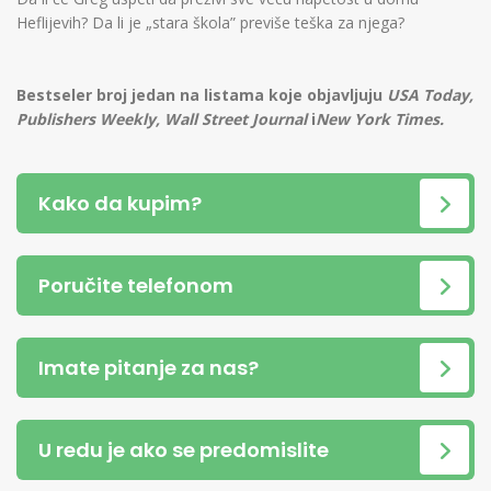
Heflijevih? Da li je „stara škola” previše teška za njega?
Bestseler broj jedan na listama koje objavljuju
USA Today,
Publishers Weekly, Wall Street Journal
i
New York Times.
Kako da kupim?
Poručite telefonom
Imate pitanje za nas?
U redu je ako se predomislite