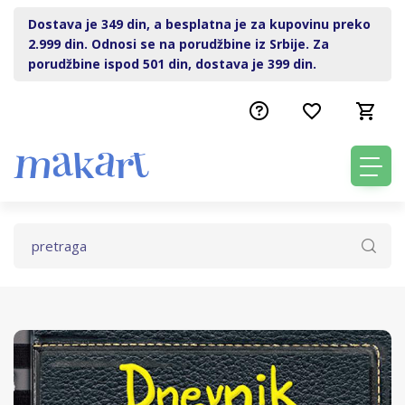
Dostava je 349 din, a besplatna je za kupovinu preko
2.999 din. Odnosi se na porudžbine iz Srbije. Za
porudžbine ispod 501 din, dostava je 399 din.