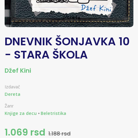
DNEVNIK ŠONJAVKA 10
- STARA ŠKOLA
Džef Kini
Izdavač
Dereta
Žanr
Knjige za decu
Beletristika
1.069 rsd
1.188 rsd