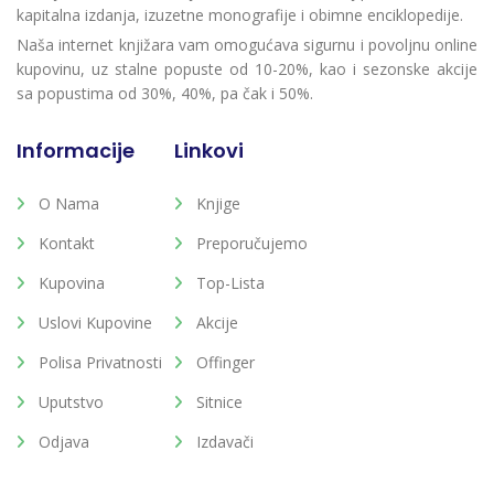
kapitalna izdanja, izuzetne monografije i obimne enciklopedije.
Naša internet knjižara vam omogućava sigurnu i povoljnu online
kupovinu, uz stalne popuste od 10-20%, kao i sezonske akcije
sa popustima od 30%, 40%, pa čak i 50%.
Informacije
Linkovi
O Nama
Knjige
Kontakt
Preporučujemo
Kupovina
Top-Lista
Uslovi Kupovine
Akcije
Polisa Privatnosti
Offinger
Uputstvo
Sitnice
Odjava
Izdavači