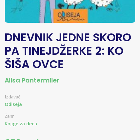
DNEVNIK JEDNE SKORO
PA TINEJDŽERKE 2: KO
ŠIŠA OVCE
Alisa Pantermiler
Izdavač
Odiseja
Žanr
Knjige za decu