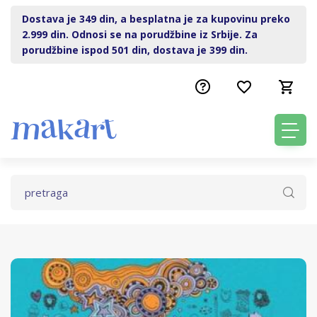
Dostava je 349 din, a besplatna je za kupovinu preko
2.999 din. Odnosi se na porudžbine iz Srbije. Za
porudžbine ispod 501 din, dostava je 399 din.