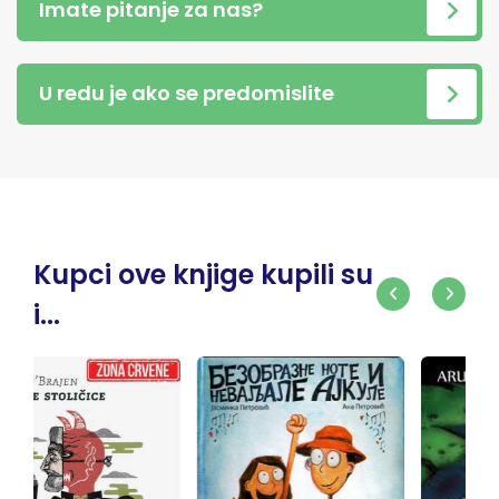
Imate pitanje za nas?
U redu je ako se predomislite
Kupci ove knjige kupili su
i...