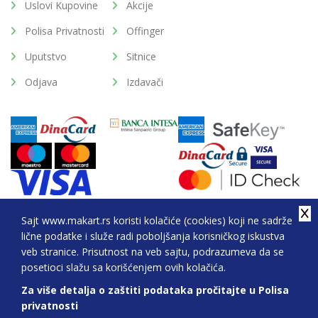
Uslovi Kupovine
Akcije
Polisa Privatnosti
Offinger
Uputstvo
Sitnice
Odjava
Izdavači
Sajt www.makart.rs koristi kolačiće (cookies) koji ne sadrže
lične podatke i služe radi poboljšanja korisničkog iskustva
2026. All Rights Reserved © Makart.rs - MAKART DOO
veb stranice. Prisutnost na veb sajtu, podrazumeva da se
BEOGRAD (NOVI BEOGRAD), PIB: 105184104, MB:
posetioci slažu sa korišćenjem ovih kolačića.
20337524
Za više detalja o zaštiti podataka pročitajte u Polisa
Sve cene na ovom sajtu iskazane su u dinarima. PDV je uračunat u cenu.
privatnosti
Nastojimo da budemo što precizniji u opisu proizvoda, prikazu slika i