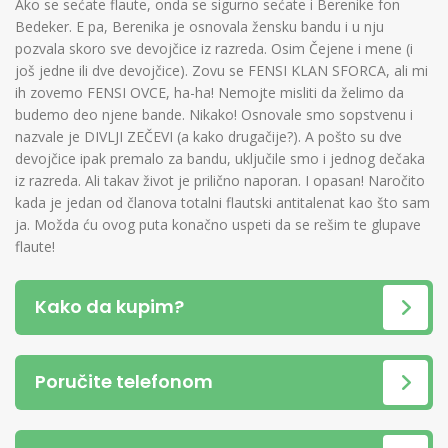
Ako se sećate flaute, onda se sigurno sećate i Berenike fon
Bedeker. E pa, Berenika je osnovala žensku bandu i u nju
pozvala skoro sve devojčice iz razreda. Osim Čejene i mene (i
još jedne ili dve devojčice). Zovu se FENSI KLAN SFORCA, ali mi
ih zovemo FENSI OVCE, ha-ha! Nemojte misliti da želimo da
budemo deo njene bande. Nikako! Osnovale smo sopstvenu i
nazvale je DIVLJI ZEČEVI (a kako drugačije?). A pošto su dve
devojčice ipak premalo za bandu, uključile smo i jednog dečaka
iz razreda. Ali takav život je prilično naporan. I opasan! Naročito
kada je jedan od članova totalni flautski antitalenat kao što sam
ja. Možda ću ovog puta konačno uspeti da se rešim te glupave
flaute!
Kako da kupim?
Poručite telefonom