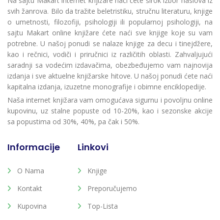
Na sajtu Makart internet knjižare naći ćete širok izbor naslova iz
svih žanrova. Bilo da tražite beletristiku, stručnu literaturu, knjige
o umetnosti, filozofiji, psihologiji ili popularnoj psihologiji, na
sajtu Makart online knjižare ćete naći sve knjige koje su vam
potrebne. U našoj ponudi se nalaze knjige za decu i tinejdžere,
kao i rečnici, vodiči i priručnici iz različitih oblasti. Zahvaljujući
saradnji sa vodećim izdavačima, obezbeđujemo vam najnovija
izdanja i sve aktuelne knjižarske hitove. U našoj ponudi ćete naći
kapitalna izdanja, izuzetne monografije i obimne enciklopedije.
Naša internet knjižara vam omogućava sigurnu i povoljnu online
kupovinu, uz stalne popuste od 10-20%, kao i sezonske akcije
sa popustima od 30%, 40%, pa čak i 50%.
Informacije
Linkovi
O Nama
Knjige
Kontakt
Preporučujemo
Kupovina
Top-Lista