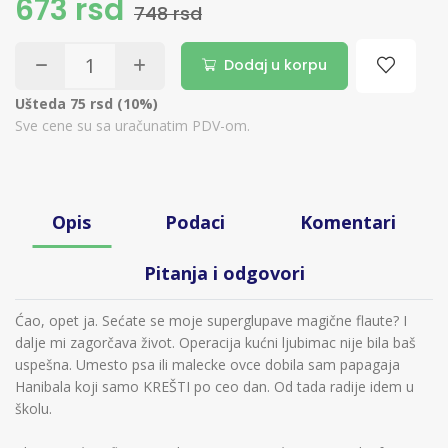
673 rsd
748 rsd
Dodaj u korpu
Ušteda 75 rsd (10%)
Sve cene su sa uračunatim PDV-om.
Opis
Podaci
Komentari
Pitanja i odgovori
Ćao, opet ja. Sećate se moje superglupave magične flaute? I
dalje mi zagorčava život. Operacija kućni ljubimac nije bila baš
uspešna. Umesto psa ili malecke ovce dobila sam papagaja
Hanibala koji samo KREŠTI po ceo dan. Od tada radije idem u
školu.