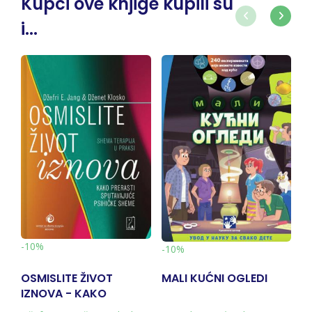
Kupci ove knjige kupili su
i...
-
-10%
-10%
OSMISLITE ŽIVOT
MALI KUĆNI OGLEDI
M
IZNOVA - KAKO
E
PRERASTI
S