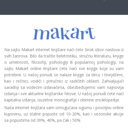
Na sajtu Makart internet knjižare naći ćete širok izbor naslova iz
svih žanrova. Bilo da tražite beletristiku, stručnu literaturu, knjige
o umetnosti, filozofiji, psihologiji ili popularnoj psihologiji, na
sajtu Makart online knjižare ćete naći sve knjige koje su vam
potrebne. U našoj ponudi se nalaze knjige za decu i tinejdžere,
kao i rečnici, vodiči i priručnici iz različitih oblasti. Zahvaljujući
saradnji sa vodećim izdavačima, obezbeđujemo vam najnovija
izdanja i sve aktuelne knjižarske hitove. U našoj ponudi ćete naći
kapitalna izdanja, izuzetne monografije i obimne enciklopedije.
Naša internet knjižara vam omogućava sigurnu i povoljnu online
kupovinu, uz stalne popuste od 10-20%, kao i sezonske akcije
sa popustima od 30%, 40%, pa čak i 50%.