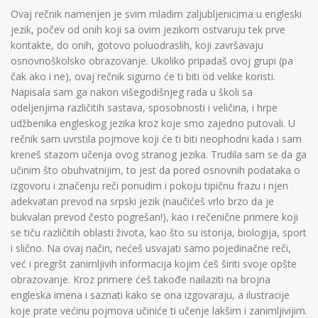
Ovaj rečnik namenjen je svim mladim zaljubljenicima u engleski
jezik, počev od onih koji sa ovim jezikom ostvaruju tek prve
kontakte, do onih, gotovo poluodraslih, koji završavaju
osnovnoškolsko obrazovanje. Ukoliko pripadaš ovoj grupi (pa
čak ako i ne), ovaj rečnik sigurno će ti biti od velike koristi.
Napisala sam ga nakon višegodišnjeg rada u školi sa
odeljenjima različitih sastava, sposobnosti i veličina, i hrpe
udžbenika engleskog jezika kroz koje smo zajedno putovali. U
rečnik sam uvrstila pojmove koji će ti biti neophodni kada i sam
kreneš stazom učenja ovog stranog jezika. Trudila sam se da ga
učinim što obuhvatnijim, to jest da pored osnovnih podataka o
izgovoru i značenju reči ponudim i pokoju tipičnu frazu i njen
adekvatan prevod na srpski jezik (naučićeš vrlo brzo da je
bukvalan prevod često pogrešan!), kao i rečenične primere koji
se tiču različitih oblasti života, kao što su istorija, biologija, sport
i slično. Na ovaj način, nećeš usvajati samo pojedinačne reči,
već i pregršt zanimljivih informacija kojim ćeš širiti svoje opšte
obrazovanje. Kroz primere ćeš takođe nailaziti na brojna
engleska imena i saznati kako se ona izgovaraju, a ilustracije
koje prate većinu pojmova učiniće ti učenje lakšim i zanimljivijim.