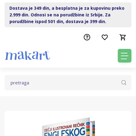
Dostava je 349 din, a besplatna je za kupovinu preko
2.999 din. Odnosi se na porudžbine iz Srbije. Za
porudžbine ispod 501 din, dostava je 399 din.