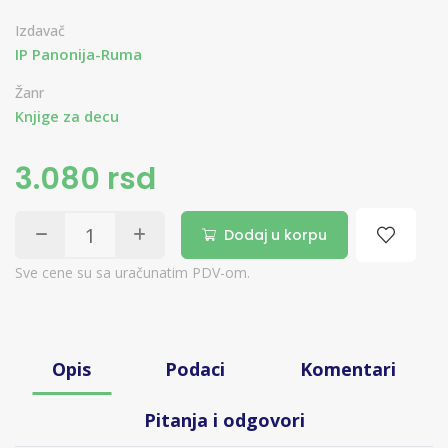
Izdavač
IP Panonija-Ruma
Žanr
Knjige za decu
3.080 rsd
Dodaj u korpu
Sve cene su sa uračunatim PDV-om.
Opis
Podaci
Komentari
Pitanja i odgovori