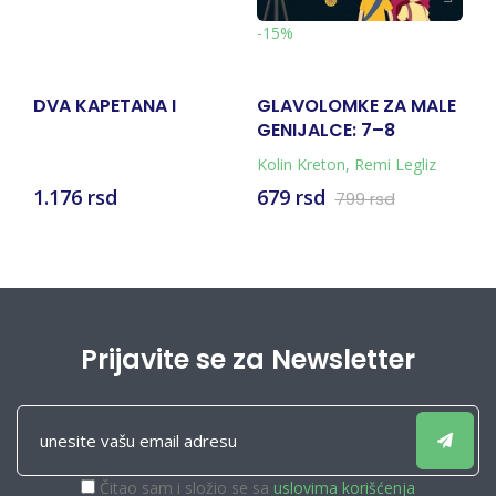
-
-15%
DVA KAPETANA I
GLAVOLOMKE ZA MALE
Č
GENIJALCE: 7–8
Kolin Kreton
,
Remi Legliz
Ti
1.176 rsd
679 rsd
8
799 rsd
Prijavite se za Newsletter
Čitao sam i složio se sa
uslovima korišćenja