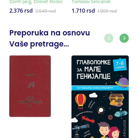
Džefri Jang
,
Dženet Klosko
Tomislav Senćanski
Ka
SPUTAVAJUĆE
2.376 rsd
1.710 rsd
1
2.640 rsd
1.900 rsd
PSIHIČKE SHEME
Preporuka na osnovu
Vaše pretrage...