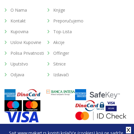
O Nama
Knjige
Kontakt
Preporučujemo
Kupovina
Top-Lista
Uslovi Kupovine
Akcije
Polisa Privatnosti
Offinger
Uputstvo
Sitnice
Odjava
Izdavači
Sajt www.makart.rs koristi kolačiće (cookies) koji ne sadrže