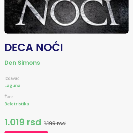
DECA NOĆI
Den Simons
Izdavač
Laguna
Žanr
Beletristika
1.019 rsd
1.199 rsd