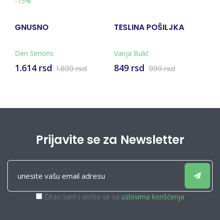
-15%
GNUSNO
TESLINA POŠILJKA
G
Den Simons
Vanja Bulić
1.614 rsd
849 rsd
2
1.899 rsd
999 rsd
Prijavite se za Newsletter
Čitao sam i složio se sa
uslovima korišćenja