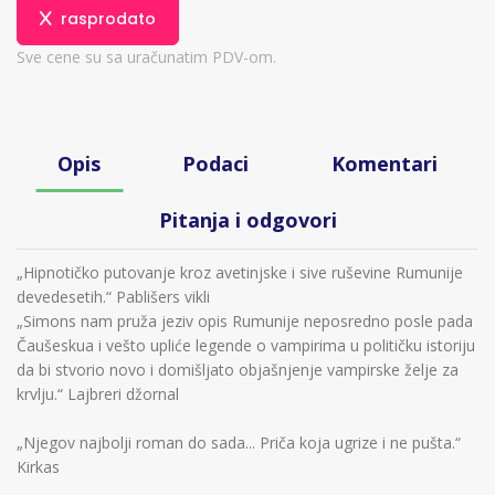
rasprodato
Sve cene su sa uračunatim PDV-om.
Opis
Podaci
Komentari
Pitanja i odgovori
„Hipnotičko putovanje kroz avetinjske i sive ruševine Rumunije
devedesetih.“ Pablišers vikli
„Simons nam pruža jeziv opis Rumunije neposredno posle pada
Čaušeskua i vešto upliće legende o vampirima u političku istoriju
da bi stvorio novo i domišljato objašnjenje vampirske želje za
krvlju.“ Lajbreri džornal
„Njegov najbolji roman do sada... Priča koja ugrize i ne pušta.“
Kirkas