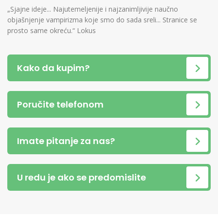
„Sjajne ideje... Najutemeljenije i najzanimljivije naučno
objašnjenje vampirizma koje smo do sada sreli... Stranice se
prosto same okreću.“ Lokus
Kako da kupim?
Poručite telefonom
Imate pitanje za nas?
U redu je ako se predomislite