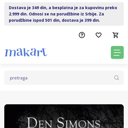
Dostava je 349 din, a besplatna je za kupovinu preko
2.999 din. Odnosi se na porudžbine iz Srbije. Za
porudžbine ispod 501 din, dostava je 399 din.