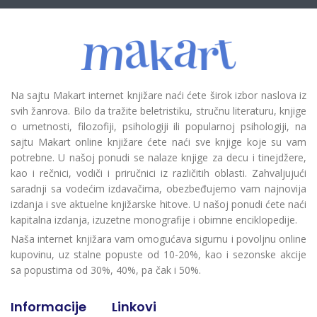
Na sajtu Makart internet knjižare naći ćete širok izbor naslova iz
svih žanrova. Bilo da tražite beletristiku, stručnu literaturu, knjige
o umetnosti, filozofiji, psihologiji ili popularnoj psihologiji, na
sajtu Makart online knjižare ćete naći sve knjige koje su vam
potrebne. U našoj ponudi se nalaze knjige za decu i tinejdžere,
kao i rečnici, vodiči i priručnici iz različitih oblasti. Zahvaljujući
saradnji sa vodećim izdavačima, obezbeđujemo vam najnovija
izdanja i sve aktuelne knjižarske hitove. U našoj ponudi ćete naći
kapitalna izdanja, izuzetne monografije i obimne enciklopedije.
Naša internet knjižara vam omogućava sigurnu i povoljnu online
kupovinu, uz stalne popuste od 10-20%, kao i sezonske akcije
sa popustima od 30%, 40%, pa čak i 50%.
Informacije
Linkovi