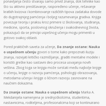
ponavljanja često stvaraju samo privid znanja, dok tehnike kao
što su aktivno preslišavanje, raspoređeno učenje, rešavanje
kratkih kvizova i kombinovanje različitih tipova zadataka dovode
do dugotrajnijeg pamćenja i boljeg razumevanja gradiva. Knjiga
povezuje teoriju i praksu kroz primere iz školovanja, studiranja,
medicine, sporta, poslovnog okruženja i svakodnevnog života,
pokazujući da se principi uspešnog učenja mogu primeniti u
gotovo svakoj oblasti.
Pored praktičnih saveta za učenje,
Da znanje ostane: Nauka
o uspešnom učenju
govori o tome kako prepoznati iluziju
znanja, razvijati kritičko razmišljanje, graditi mentalne modele i
koristiti greške kao sastavni deo procesa usvajanja novih
veština. Zbog toga se knjiga može svrstati među najbolje knjige
o učenju, knjige o razvoju pamćenja, psihologiji obrazovanja,
metodama učenja i knjige o ličnom razvoju zasnovane na
naučnim dokazima.
Da znanje ostane: Nauka o uspešnom učenju
Marka A.
Mekdanijela namenjena je srednjoškolcima, studentima,
nastavnicima, roditeljima, profesionalcima koji se kontinuirano