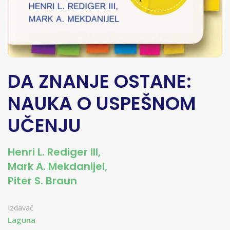
DA ZNANJE OSTANE:
NAUKA O USPEŠNOM
UČENJU
Henri L. Rediger III
,
Mark A. Mekdanijel
,
Piter S. Braun
Izdavač
Laguna