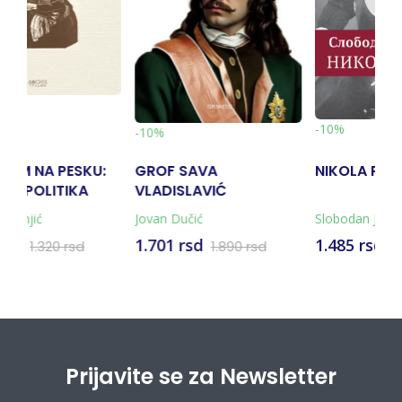
preporučujemo
-10%
AVA
NIKOLA PAŠIĆ
SRPSKI BUKV
LAVIĆ
čić
Slobodan Jovanović
Vladimir Petrovi
sd
1.485 rsd
990 rsd
1.890 rsd
1.650 rsd
1.150
Prijavite se za Newsletter