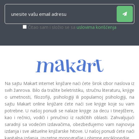
Čitao sam i složio se sa
uslovima korišćenja
Na sajtu Makart internet knjižare naći ćete širok izbor naslova iz
svih žanrova. Bilo da tražite beletristiku, stručnu literaturu, knjige
o umetnosti, filozofiji, psihologiji ili popularnoj psihologiji, na
sajtu Makart online knjižare ćete naći sve knjige koje su vam
potrebne. U našoj ponudi se nalaze knjige za decu i tinejdžere,
kao i rečnici, vodiči i priručnici iz različitih oblasti. Zahvaljujući
saradnji sa vodećim izdavačima, obezbeđujemo vam najnovija
izdanja i sve aktuelne knjižarske hitove. U našoj ponudi ćete naći
kapitalna izdanja, izuzetne monografije i obimne enciklopedije.