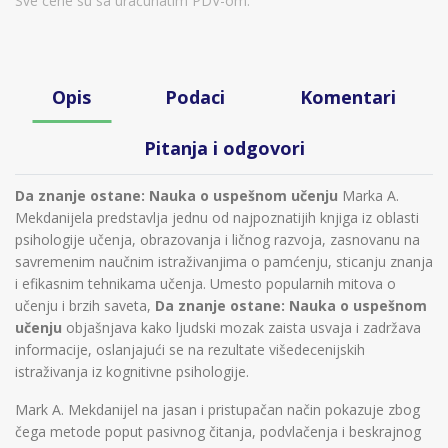
Sve cene su sa uračunatim PDV-om.
Opis
Podaci
Komentari
Pitanja i odgovori
Da znanje ostane: Nauka o uspešnom učenju
Marka A.
Mekdanijela predstavlja jednu od najpoznatijih knjiga iz oblasti
psihologije učenja, obrazovanja i ličnog razvoja, zasnovanu na
savremenim naučnim istraživanjima o pamćenju, sticanju znanja
i efikasnim tehnikama učenja. Umesto popularnih mitova o
učenju i brzih saveta,
Da znanje ostane: Nauka o uspešnom
učenju
objašnjava kako ljudski mozak zaista usvaja i zadržava
informacije, oslanjajući se na rezultate višedecenijskih
istraživanja iz kognitivne psihologije.
Mark A. Mekdanijel na jasan i pristupačan način pokazuje zbog
čega metode poput pasivnog čitanja, podvlačenja i beskrajnog