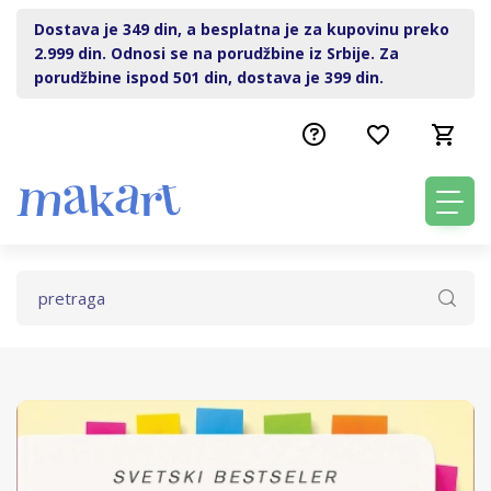
Dostava je 349 din, a besplatna je za kupovinu preko
2.999 din. Odnosi se na porudžbine iz Srbije. Za
porudžbine ispod 501 din, dostava je 399 din.