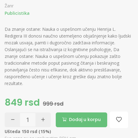
Žanr
Publicistika
Da znanje ostane: Nauka o uspešnom učenju Henrija L.
Redigera III donosi naučno utemeljeno objašnjenje kako ljudski
mozak usvaja, pamti i dugoročno zadržava informacije.
Oslanjajući se na istraživanja iz kognitivne psihologije, Da
znanje ostane: Nauka o uspešnom učenju pokazuje zašto
tradicionalne metode poput pasivnog čitanja i beskrajnog
ponavljanja često nisu efikasne, dok aktivno preslišavanje,
raspoređeno učenje i učenje kroz greške daju znatno bolje
rezultate.
849 rsd
999 rsd
Dodaj u korpu
Ušteda 150 rsd (15%)