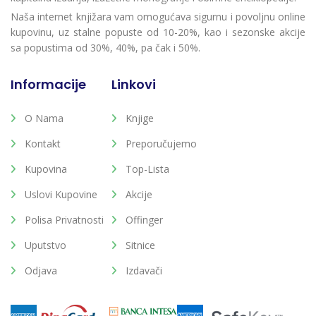
Naša internet knjižara vam omogućava sigurnu i povoljnu online
kupovinu, uz stalne popuste od 10-20%, kao i sezonske akcije
sa popustima od 30%, 40%, pa čak i 50%.
Informacije
Linkovi
O Nama
Knjige
Kontakt
Preporučujemo
Kupovina
Top-Lista
Uslovi Kupovine
Akcije
Polisa Privatnosti
Offinger
Uputstvo
Sitnice
Odjava
Izdavači