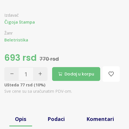
Izdavač
Čigoja štampa
Žanr
Beletristika
693 rsd
770 rsd
Dodaj u korpu
Ušteda 77 rsd (10%)
Sve cene su sa uračunatim PDV-om.
Opis
Podaci
Komentari