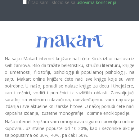
Čitao sam i složio se sa
uslovima korišćenja
Na sajtu Makart internet knjižare naći ćete širok izbor naslova iz
svih žanrova. Bilo da tražite beletristiku, stručnu literaturu, knjige
o umetnosti, filozofiji, psihologiji ili popularnoj psihologiji, na
sajtu Makart online knjižare ćete naći sve knjige koje su vam
potrebne. U našoj ponudi se nalaze knjige za decu i tinejdžere,
kao i rečnici, vodiči i priručnici iz različitih oblasti. Zahvaljujući
saradnji sa vodećim izdavačima, obezbeđujemo vam najnovija
izdanja i sve aktuelne knjižarske hitove. U našoj ponudi ćete naći
kapitalna izdanja, izuzetne monografije i obimne enciklopedije.
Naša internet knjižara vam omogućava sigurnu i povoljnu online
kupovinu, uz stalne popuste od 10-20%, kao i sezonske akcije
sa popustima od 30%, 40%, pa čak i 50%.