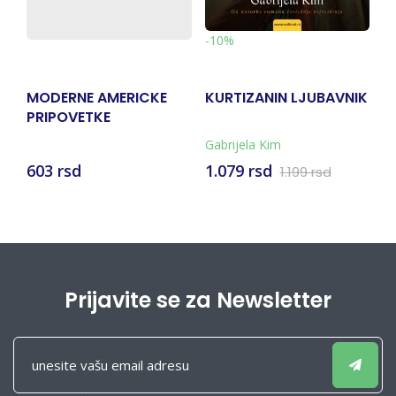
-10%
-
MODERNE AMERICKE
KURTIZANIN LJUBAVNIK
P
PRIPOVETKE
M
Gabrijela Kim
Mi
603 rsd
1.079 rsd
6
1.199 rsd
Prijavite se za Newsletter