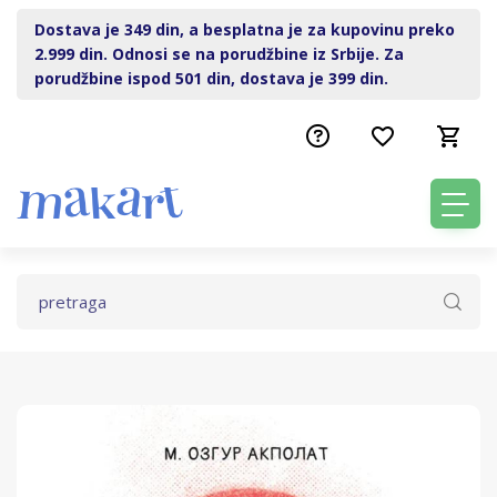
Dostava je 349 din, a besplatna je za kupovinu preko
2.999 din. Odnosi se na porudžbine iz Srbije. Za
porudžbine ispod 501 din, dostava je 399 din.