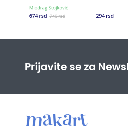
Miodrag Stojković
674 rsd
294 rsd
749 rsd
Prijavite se za News