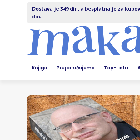
Dostava je 349 din, a besplatna je za kupov
din.
Knjige
Preporučujemo
Top-Lista
A