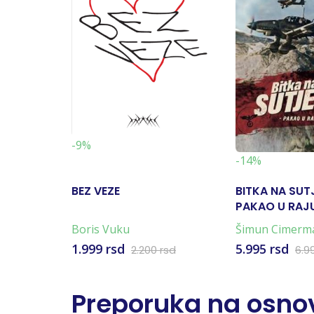
-9%
-14%
BEZ VEZE
BITKA NA SUT
PAKAO U RAJU
KARTA)
Boris Vuku
Šimun Cimerm
1.999 rsd
5.995 rsd
2.200 rsd
6.9
Preporuka na osnov