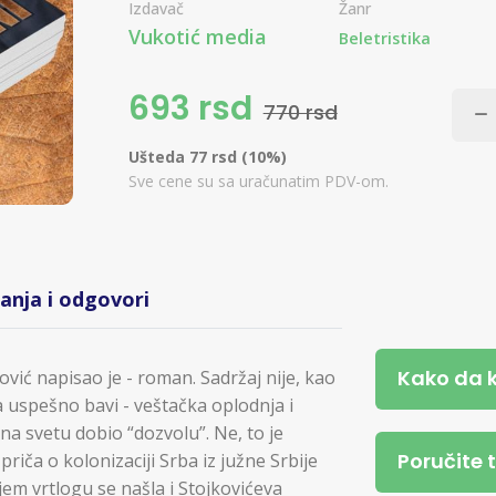
Izdavač
Žanr
Vukotić media
Beletristika
693 rsd
770 rsd
Ušteda 77 rsd (10%)
Sve cene su sa uračunatim PDV-om.
tanja i odgovori
Kako da 
ović napisao je - roman. Sadržaj nije, kao
 uspešno bavi - veštačka oplodnja i
i na svetu dobio “dozvolu”. Ne, to je
Poručite 
riča o kolonizaciji Srba iz južne Srbije
em vrtlogu se našla i Stojkovićeva