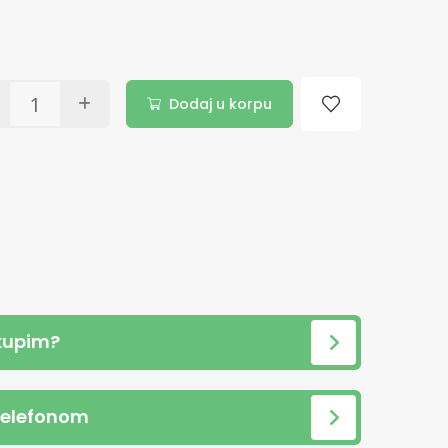
Dodaj u korpu
kupim?
telefonom