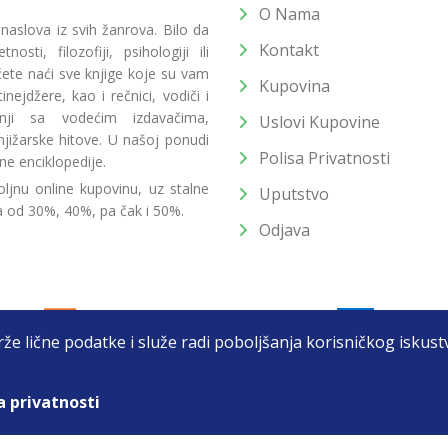
O Nama
 naslova iz svih žanrova. Bilo da
Kontakt
osti, filozofiji, psihologiji ili
 ćete naći sve knjige koje su vam
Kupovina
ejdžere, kao i rečnici, vodiči i
radnji sa vodećim izdavačima,
Uslovi Kupovine
jižarske hitove. U našoj ponudi
Polisa Privatnosti
ne enciklopedije.
ljnu online kupovinu, uz stalne
Uputstvo
a od 30%, 40%, pa čak i 50%.
Odjava
drže lične podatke i služe radi poboljšanja korisničkog isku
a privatnosti
T DOO BEOGRAD (NOVI BEOGRAD), PIB: 105184104, MB: 2033752