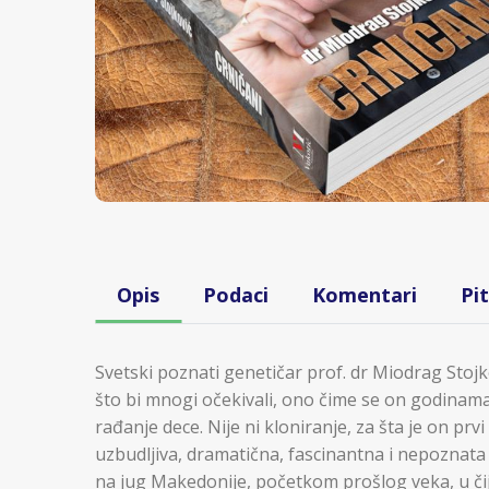
Opis
Podaci
Komentari
Pi
Svetski poznati genetičar prof. dr Miodrag Stojk
što bi mnogi očekivali, ono čime se on godinama
rađanje dece. Nije ni kloniranje, za šta je on prv
uzbudljiva, dramatična, fascinantna i nepoznata p
na jug Makedonije, početkom prošlog veka, u čij