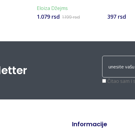
Eloiza Džejms
1.079 rsd
397 rsd
1.199 rsd
letter
Čitao sam i 
Informacije