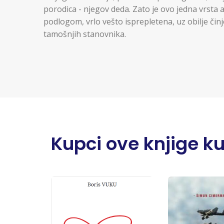
porodica - njegov deda. Zato je ovo jedna vrsta
podlogom, vrlo vešto isprepletena, uz obilje činj
tamošnjih stanovnika.
Kupci ove knjige kupi