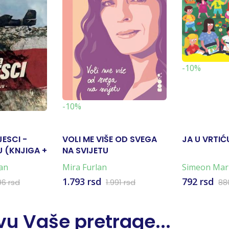
-10%
-10%
JESCI -
VOLI ME VIŠE OD SVEGA
JA U VRTIĆ
 (KNJIGA +
NA SVIJETU
an
Mira Furlan
Simeon Mar
Marković
1.793 rsd
792 rsd
96 rsd
1.991 rsd
88
u Vaše pretrage...