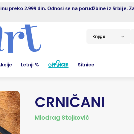
inu preko 2.999 din. Odnosi se na porudžbine iz Srbije. Z
Knjige
kcije
Letnji %
Sitnice
CRNIČANI
Miodrag Stojković