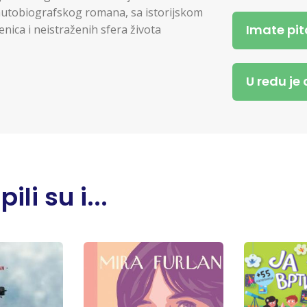
 autobiografskog romana, sa istorijskom
Imate pit
enica i neistraženih sfera života
U redu je
li su i...