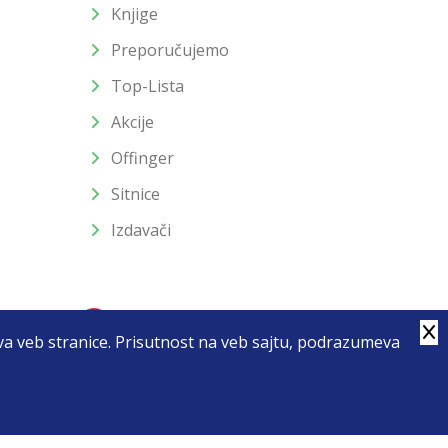
Knjige
Preporučujemo
Top-Lista
Akcije
Offinger
Sitnice
Izdavači
stva veb stranice. Prisutnost na veb sajtu, podrazumeva
4