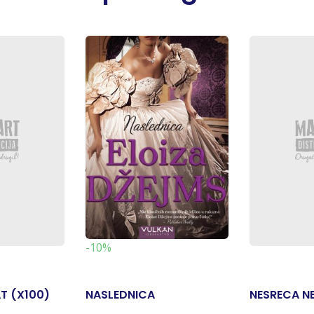
-10%
T (X100)
NASLEDNICA
NESRECA NE