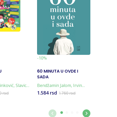
-19%
-10%
U
60 MINUTA U OVDE I
NAPULJ
SADA
TETRALO
4 KNJIG
inković
,
Slavica
Bendžamin Jalom
,
Irvin
Elena Fer
Jalom
1.584 rsd
4.796 rs
0 rsd
1.760 rsd