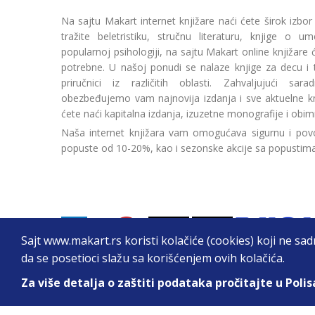
Na sajtu Makart internet knjižare naći ćete širok izbor
tražite beletristiku, stručnu literaturu, knjige o umetn
popularnoj psihologiji, na sajtu Makart online knjižare
potrebne. U našoj ponudi se nalaze knjige za decu i tin
priručnici iz različitih oblasti. Zahvaljujući sa
obezbeđujemo vam najnovija izdanja i sve aktuelne kn
ćete naći kapitalna izdanja, izuzetne monografije i obim
Naša internet knjižara vam omogućava sigurnu i povo
popuste od 10-20%, kao i sezonske akcije sa popustim
Sajt www.makart.rs koristi kolačiće (cookies) koji ne sa
da se posetioci slažu sa korišćenjem ovih kolačića.
Za više detalja o zaštiti podataka pročitajte u Polis
2026. All Rights Reserved © Makart.rs - MAKAR