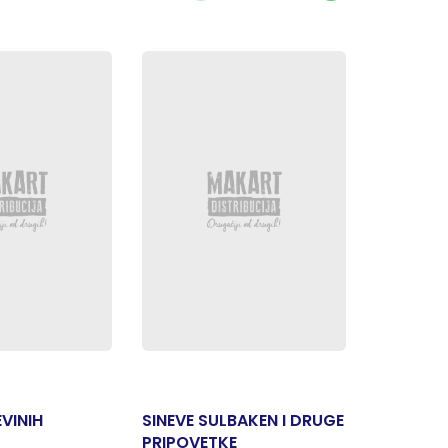
VINIH
SINEVE SULBAKEN I DRUGE
VISOKO 
PRIPOVETKE
KROVNU 