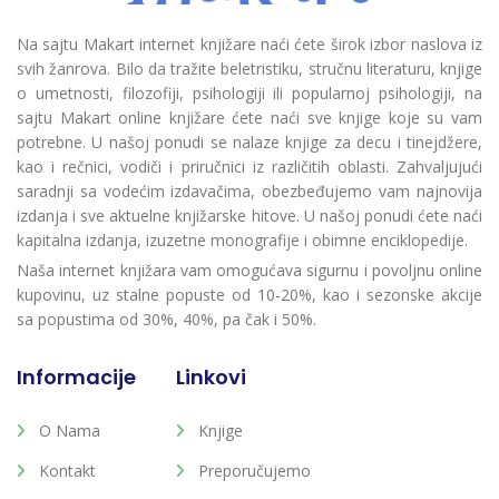
Na sajtu Makart internet knjižare naći ćete širok izbor naslova iz
svih žanrova. Bilo da tražite beletristiku, stručnu literaturu, knjige
o umetnosti, filozofiji, psihologiji ili popularnoj psihologiji, na
sajtu Makart online knjižare ćete naći sve knjige koje su vam
potrebne. U našoj ponudi se nalaze knjige za decu i tinejdžere,
kao i rečnici, vodiči i priručnici iz različitih oblasti. Zahvaljujući
saradnji sa vodećim izdavačima, obezbeđujemo vam najnovija
izdanja i sve aktuelne knjižarske hitove. U našoj ponudi ćete naći
kapitalna izdanja, izuzetne monografije i obimne enciklopedije.
Naša internet knjižara vam omogućava sigurnu i povoljnu online
kupovinu, uz stalne popuste od 10-20%, kao i sezonske akcije
sa popustima od 30%, 40%, pa čak i 50%.
Informacije
Linkovi
O Nama
Knjige
Kontakt
Preporučujemo