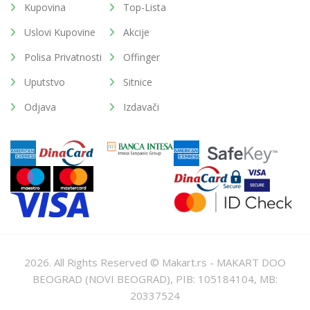
Kupovina
Top-Lista
Uslovi Kupovine
Akcije
Polisa Privatnosti
Offinger
Uputstvo
Sitnice
Odjava
Izdavači
2026. All Rights Reserved © Makart.rs - MAKART DOO
BEOGRAD (NOVI BEOGRAD), PIB: 105184104, MB:
20337524