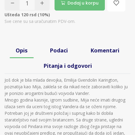
Dodaj u korpu
Ušteda 120 rsd (10%)
Sve cene su sa uračunatim PDV-om.
Opis
Podaci
Komentari
Pitanja i odgovori
Još dok je bila mlada devojka, Emilija Gvendolin Karington,
poznatija kao Mija, zaklela se da nikad neće zaboraviti koliko ju
je ponizio arogantni budući vojvoda Vander.
Mnogo godina kasnije, igrom sudbine, Mija neće imati drugog
izlaza sem da uceni tog istog Vandera da se oženi njome.
Potreban joj je društveni položaj i suprug kako bi dobila
starateljstvo nad svojim bratancem. Sa druge strane, ugledni
vojvoda od Pindara ima svoje razloge zbog čega pristaje na
ovaj neuobičajeni predlog, ne propuštajući da doda još jedan,