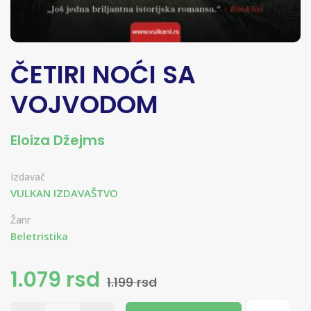
ČETIRI NOĆI SA
VOJVODOM
Eloiza Džejms
Izdavač
VULKAN IZDAVAŠTVO
Žanr
Beletristika
1.079 rsd
1.199 rsd