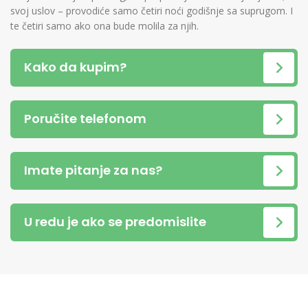
svoj uslov – provodiće samo četiri noći godišnje sa suprugom. I
te četiri samo ako ona bude molila za njih.
Kako da kupim?
Poručite telefonom
Imate pitanje za nas?
U redu je ako se predomislite