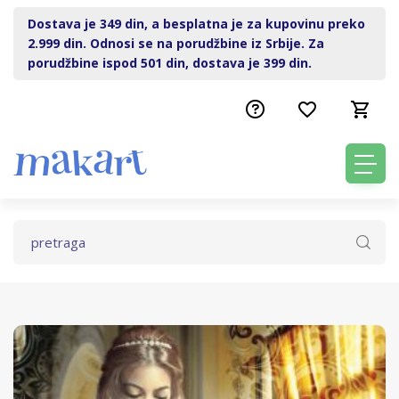
Dostava je 349 din, a besplatna je za kupovinu preko
2.999 din. Odnosi se na porudžbine iz Srbije. Za
porudžbine ispod 501 din, dostava je 399 din.