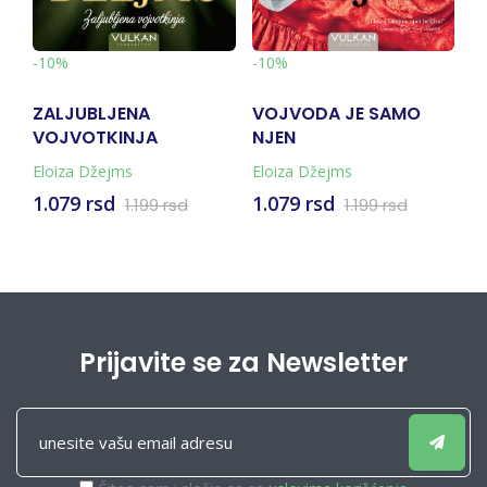
-10%
-10%
VOJVODA JE SAMO
LEPA KAO CVET
NJEN
Eloiza Džejms
Eloiza Džejms
1.079 rsd
1.079 rsd
1.199 rsd
1.199 rsd
Prijavite se za Newsletter