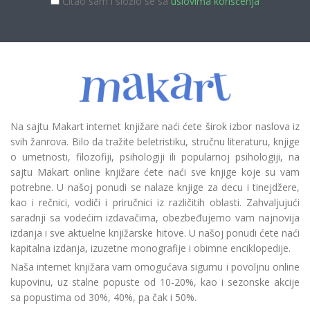
Čitao sam i složio se sa
uslovima korišćenja
Na sajtu Makart internet knjižare naći ćete širok izbor naslova iz
svih žanrova. Bilo da tražite beletristiku, stručnu literaturu, knjige
o umetnosti, filozofiji, psihologiji ili popularnoj psihologiji, na
sajtu Makart online knjižare ćete naći sve knjige koje su vam
potrebne. U našoj ponudi se nalaze knjige za decu i tinejdžere,
kao i rečnici, vodiči i priručnici iz različitih oblasti. Zahvaljujući
saradnji sa vodećim izdavačima, obezbeđujemo vam najnovija
izdanja i sve aktuelne knjižarske hitove. U našoj ponudi ćete naći
kapitalna izdanja, izuzetne monografije i obimne enciklopedije.
Naša internet knjižara vam omogućava sigurnu i povoljnu online
kupovinu, uz stalne popuste od 10-20%, kao i sezonske akcije
sa popustima od 30%, 40%, pa čak i 50%.