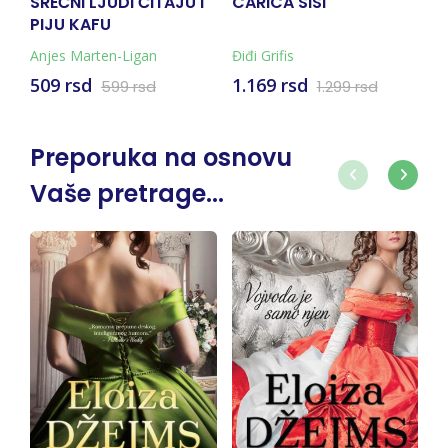
LJUDI ČITAJU I
CARICA SISI
NEMA DAME 
AFU
rten-Ligan
Điđi Grifis
Eloiza Džejms
d
1.169 rsd
1.079 rsd
599 rsd
1.299 rsd
1.1
Preporuka na osnovu
Vaše pretrage...