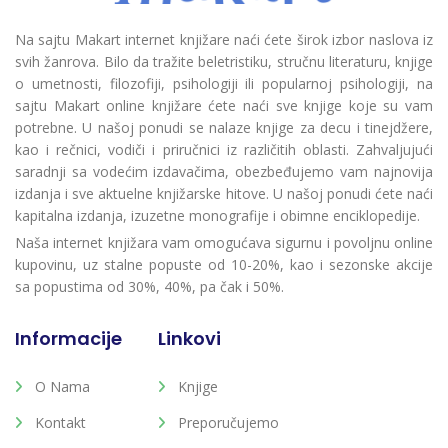
Na sajtu Makart internet knjižare naći ćete širok izbor naslova iz
svih žanrova. Bilo da tražite beletristiku, stručnu literaturu, knjige
o umetnosti, filozofiji, psihologiji ili popularnoj psihologiji, na
sajtu Makart online knjižare ćete naći sve knjige koje su vam
potrebne. U našoj ponudi se nalaze knjige za decu i tinejdžere,
kao i rečnici, vodiči i priručnici iz različitih oblasti. Zahvaljujući
saradnji sa vodećim izdavačima, obezbeđujemo vam najnovija
izdanja i sve aktuelne knjižarske hitove. U našoj ponudi ćete naći
kapitalna izdanja, izuzetne monografije i obimne enciklopedije.
Naša internet knjižara vam omogućava sigurnu i povoljnu online
kupovinu, uz stalne popuste od 10-20%, kao i sezonske akcije
sa popustima od 30%, 40%, pa čak i 50%.
Informacije
Linkovi
O Nama
Knjige
Kontakt
Preporučujemo