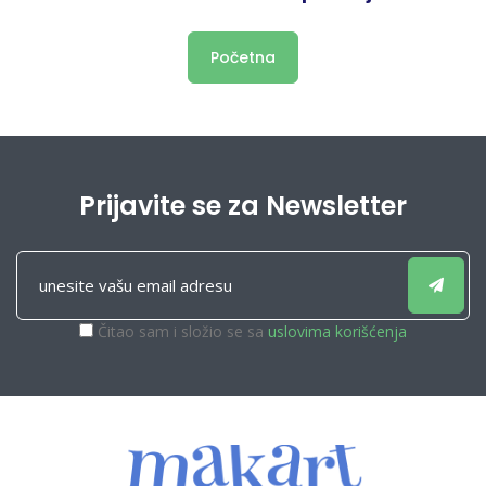
Početna
Prijavite se za Newsletter
Čitao sam i složio se sa
uslovima korišćenja