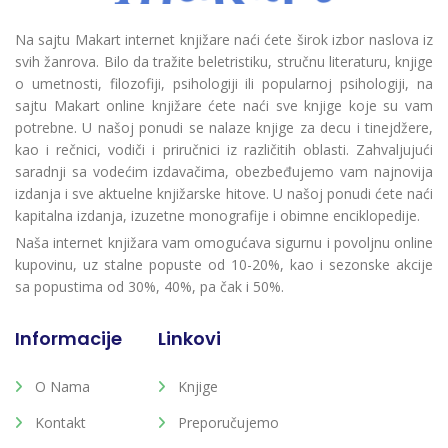
Na sajtu Makart internet knjižare naći ćete širok izbor naslova iz
svih žanrova. Bilo da tražite beletristiku, stručnu literaturu, knjige
o umetnosti, filozofiji, psihologiji ili popularnoj psihologiji, na
sajtu Makart online knjižare ćete naći sve knjige koje su vam
potrebne. U našoj ponudi se nalaze knjige za decu i tinejdžere,
kao i rečnici, vodiči i priručnici iz različitih oblasti. Zahvaljujući
saradnji sa vodećim izdavačima, obezbeđujemo vam najnovija
izdanja i sve aktuelne knjižarske hitove. U našoj ponudi ćete naći
kapitalna izdanja, izuzetne monografije i obimne enciklopedije.
Naša internet knjižara vam omogućava sigurnu i povoljnu online
kupovinu, uz stalne popuste od 10-20%, kao i sezonske akcije
sa popustima od 30%, 40%, pa čak i 50%.
Informacije
Linkovi
O Nama
Knjige
Kontakt
Preporučujemo