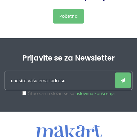
Početna
Prijavite se za Newsletter
Čitao sam i složio se sa
uslovima korišćenja