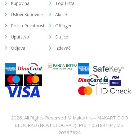
Kupovina
Top-Lista
Uslovi Kupovine
Akcije
Polisa Privatnosti
Offinger
Uputstvo
Sitnice
Odjava
Izdavači
2026. All Rights Reserved © Makart.rs - MAKART DOO
BEOGRAD (NOVI BEOGRAD), PIB: 105184104, MB:
20337524