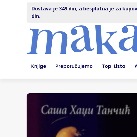
Dostava je 349 din, a besplatna je za kupov
din.
Knjige
Preporučujemo
Top-Lista
A