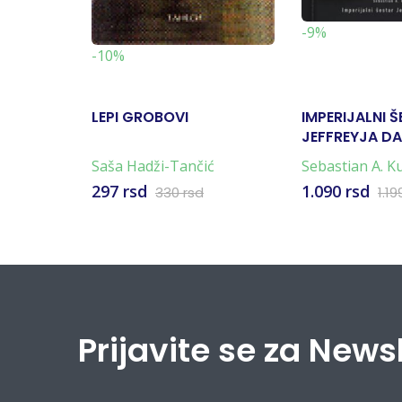
-9%
-10%
LEPI GROBOVI
IMPERIJALNI 
JEFFREYJA D
Saša Hadži-Tančić
Sebastian A. K
297 rsd
1.090 rsd
330 rsd
1.19
Prijavite se za News