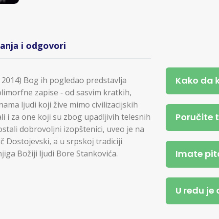
tanja i odgovori
Kako da 
 2014) Bog ih pogledao predstavlja
limorfne zapise - od sasvim kratkih,
nama ljudi koji žive mimo civilizacijskih
Poručite 
li i za one koji su zbog upadljivih telesnih
stali dobrovoljni izopštenici, uveo je na
č Dostojevski, a u srpskoj tradiciji
Imate pit
ga Božiji ljudi Bore Stankovića.
U redu je