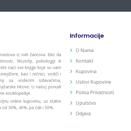
Informacije
O Nama
 naslova iz svih žanrova. Bilo da
Kontakt
osti, filozofiji, psihologiji ili
 ćete naći sve knjige koje su vam
Kupovina
ejdžere, kao i rečnici, vodiči i
radnji sa vodećim izdavačima,
Uslovi Kupovine
jižarske hitove. U našoj ponudi
Polisa Privatnosti
ne enciklopedije.
ljnu online kupovinu, uz stalne
Uputstvo
a od 30%, 40%, pa čak i 50%.
Odjava