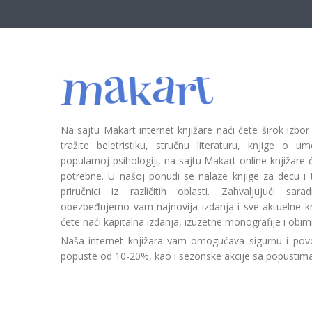
Na sajtu Makart internet knjižare naći ćete širok izbor
tražite beletristiku, stručnu literaturu, knjige o umetn
popularnoj psihologiji, na sajtu Makart online knjižare
potrebne. U našoj ponudi se nalaze knjige za decu i tin
priručnici iz različitih oblasti. Zahvaljujući sa
obezbeđujemo vam najnovija izdanja i sve aktuelne kn
ćete naći kapitalna izdanja, izuzetne monografije i obim
Naša internet knjižara vam omogućava sigurnu i povo
popuste od 10-20%, kao i sezonske akcije sa popustim