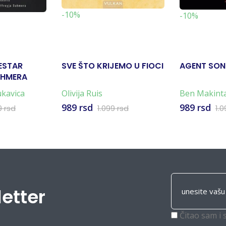
-10%
-10%
ŠESTAR
SVE ŠTO KRIJEMO U FIOCI
AGENT SON
AHMERA
ukavica
Olivija Ruis
Ben Makinta
989 rsd
989 rsd
9 rsd
1.099 rsd
1.0
letter
Čitao sam i 