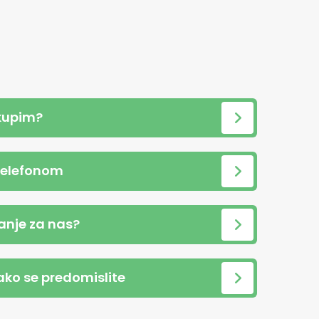
kupim?
telefonom
anje za nas?
 ako se predomislite