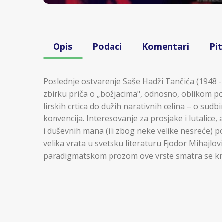
Opis
Podaci
Komentari
Pi
Poslednje ostvarenje Saše Hadži Tančića (1948 -
zbirku priča o „božjacima", odnosno, oblikom po
lirskih crtica do dužih narativnih celina – o sudbi
konvencija. Interesovanje za prosjake i lutalice, a
i duševnih mana (ili zbog neke velike nesreće) po
velika vrata u svetsku literaturu Fjodor Mihajlovi
paradigmatskom prozom ove vrste smatra se knji