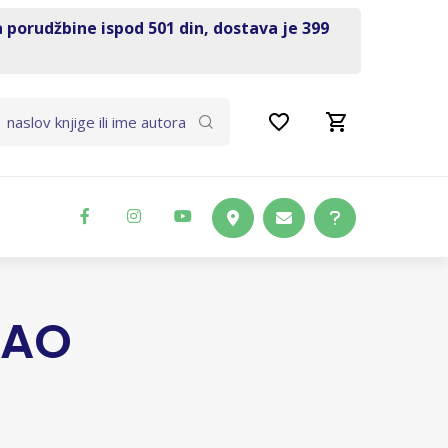
a porudžbine ispod 501 din, dostava je 399
DAO