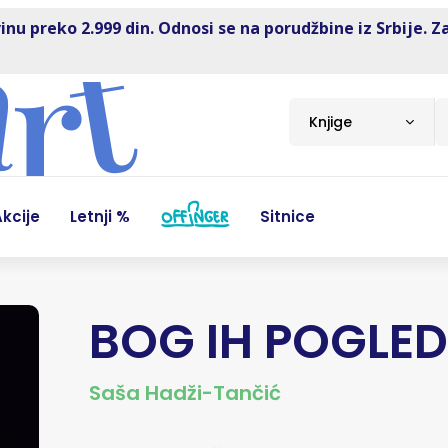
inu preko 2.999 din. Odnosi se na porudžbine iz Srbije. Z
Knjige
kcije
Letnji %
Sitnice
BOG IH POGLE
Saša Hadži-Tančić