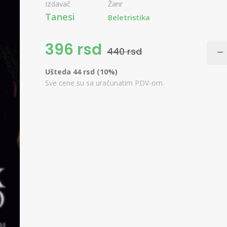
Izdavač
Žanr
Tanesi
Beletristika
396 rsd
440 rsd
Ušteda 44 rsd (10%)
Sve cene su sa uračunatim PDV-om.