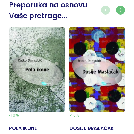
Preporuka na osnovu
Vaše pretrage...
-10%
-10%
-
POLA IKONE
DOSIJE MASLAČAK
T