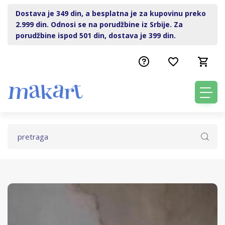
Dostava je 349 din, a besplatna je za kupovinu preko
2.999 din. Odnosi se na porudžbine iz Srbije. Za
porudžbine ispod 501 din, dostava je 399 din.