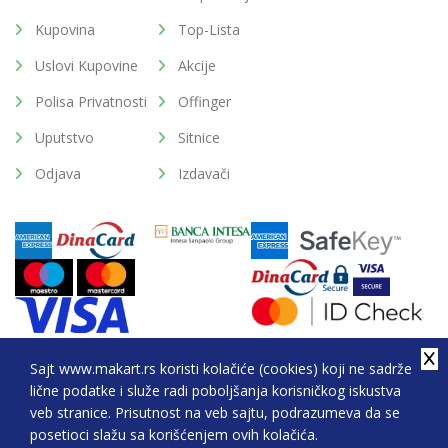
Kupovina
Top-Lista
Uslovi Kupovine
Akcije
Polisa Privatnosti
Offinger
Uputstvo
Sitnice
Odjava
Izdavači
Sajt www.makart.rs koristi kolačiće (cookies) koji ne sadrže
lične podatke i služe radi poboljšanja korisničkog iskustva
2026. All Rights Reserved © Makart.rs - MAKART DOO
veb stranice. Prisutnost na veb sajtu, podrazumeva da se
BEOGRAD (NOVI BEOGRAD), PIB: 105184104, MB:
posetioci slažu sa korišćenjem ovih kolačića.
20337524