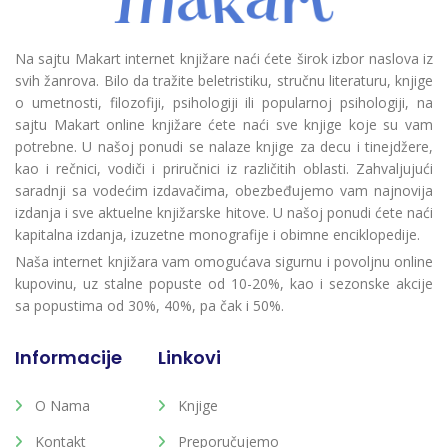
Na sajtu Makart internet knjižare naći ćete širok izbor naslova iz
svih žanrova. Bilo da tražite beletristiku, stručnu literaturu, knjige
o umetnosti, filozofiji, psihologiji ili popularnoj psihologiji, na
sajtu Makart online knjižare ćete naći sve knjige koje su vam
potrebne. U našoj ponudi se nalaze knjige za decu i tinejdžere,
kao i rečnici, vodiči i priručnici iz različitih oblasti. Zahvaljujući
saradnji sa vodećim izdavačima, obezbeđujemo vam najnovija
izdanja i sve aktuelne knjižarske hitove. U našoj ponudi ćete naći
kapitalna izdanja, izuzetne monografije i obimne enciklopedije.
Naša internet knjižara vam omogućava sigurnu i povoljnu online
kupovinu, uz stalne popuste od 10-20%, kao i sezonske akcije
sa popustima od 30%, 40%, pa čak i 50%.
Informacije
Linkovi
O Nama
Knjige
Kontakt
Preporučujemo