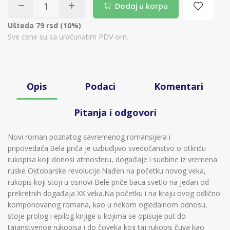
Dodaj u korpu
Ušteda 79 rsd (10%)
Sve cene su sa uračunatim PDV-om.
Opis
Podaci
Komentari
Pitanja i odgovori
Novi roman poznatog savremenog romansijera i
pripovedača.Bela priča je uzbudljivo svedočanstvo o otkriću
rukopisa koji donosi atmosferu, događaje i sudbine iz vremena
ruske Oktobarske revolucije.Nađen na početku novog veka,
rukopis koji stoji u osnovi Bele priče baca svetlo na jedan od
prekretnih događaja XX veka.Na početku i na kraju ovog odlično
komponovanog romana, kao u nekom ogledalnom odnosu,
stoje prolog i epilog knjige u kojima se opisuje put do
tajanstvenog rukopisa i do čoveka koji taj rukopis čuva kao