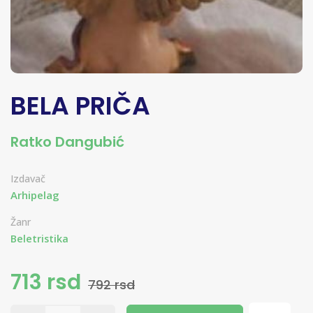
BELA PRIČA
Ratko Dangubić
Izdavač
Arhipelag
Žanr
Beletristika
713 rsd
792 rsd