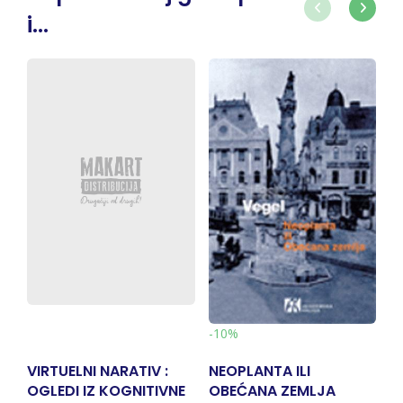
i...
-
-10%
VIRTUELNI NARATIV :
NEOPLANTA ILI
N
OGLEDI IZ KOGNITIVNE
OBEĆANA ZEMLJA
P