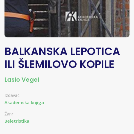
BALKANSKA LEPOTICA
ILI ŠLEMILOVO KOPILE
Laslo Vegel
Izdavač
Akademska knjiga
Žanr
Beletristika