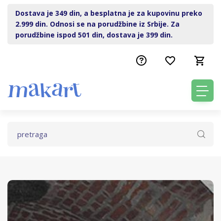
Dostava je 349 din, a besplatna je za kupovinu preko
2.999 din. Odnosi se na porudžbine iz Srbije. Za
porudžbine ispod 501 din, dostava je 399 din.