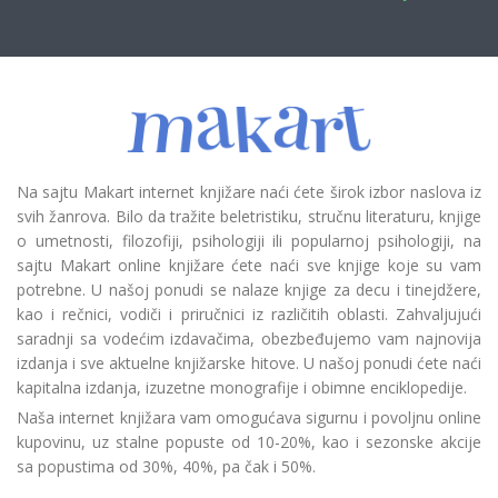
Na sajtu Makart internet knjižare naći ćete širok izbor naslova iz
svih žanrova. Bilo da tražite beletristiku, stručnu literaturu, knjige
o umetnosti, filozofiji, psihologiji ili popularnoj psihologiji, na
sajtu Makart online knjižare ćete naći sve knjige koje su vam
potrebne. U našoj ponudi se nalaze knjige za decu i tinejdžere,
kao i rečnici, vodiči i priručnici iz različitih oblasti. Zahvaljujući
saradnji sa vodećim izdavačima, obezbeđujemo vam najnovija
izdanja i sve aktuelne knjižarske hitove. U našoj ponudi ćete naći
kapitalna izdanja, izuzetne monografije i obimne enciklopedije.
Naša internet knjižara vam omogućava sigurnu i povoljnu online
kupovinu, uz stalne popuste od 10-20%, kao i sezonske akcije
sa popustima od 30%, 40%, pa čak i 50%.