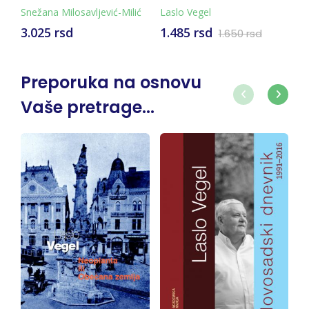
NARATOLOGIJE
Snežana Milosavljević-Milić
Laslo Vegel
La
3.025 rsd
1.485 rsd
1
1.650 rsd
Preporuka na osnovu
Vaše pretrage...