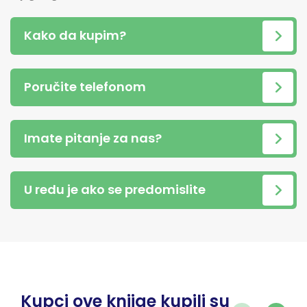
Kako da kupim?
Poručite telefonom
Imate pitanje za nas?
U redu je ako se predomislite
Kupci ove knjige kupili su