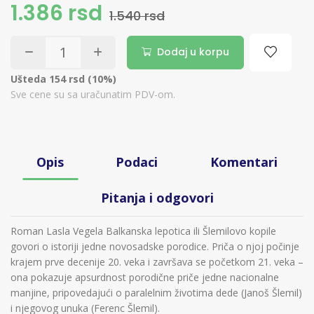
1.386 rsd
1.540 rsd
Dodaj u korpu
Ušteda 154 rsd (10%)
Sve cene su sa uračunatim PDV-om.
Opis
Podaci
Komentari
Pitanja i odgovori
Roman Lasla Vegela Balkanska lepotica ili Šlemilovo kopile
govori o istoriji jedne novosadske porodice. Priča o njoj počinje
krajem prve decenije 20. veka i završava se početkom 21. veka –
ona pokazuje apsurdnost porodične priče jedne nacionalne
manjine, pripovedajući o paralelnim životima dede (Janoš Šlemil)
i njegovog unuka (Ferenc Šlemil).