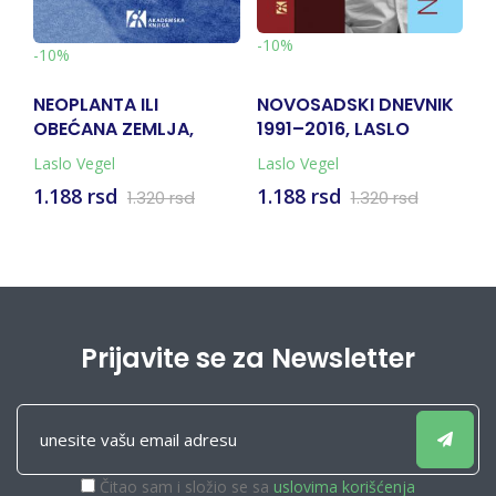
-10%
-10%
NEOPLANTA ILI
NOVOSADSKI DNEVNIK
M
OBEĆANA ZEMLJA,
1991–2016, LASLO
M
LASLO VEGEL
VEGEL
Laslo Vegel
Laslo Vegel
La
1.188 rsd
1.188 rsd
8
1.320 rsd
1.320 rsd
Prijavite se za Newsletter
Čitao sam i složio se sa
uslovima korišćenja