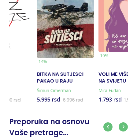
-10%
-10%
 SUTJESCI -
VOLI ME VIŠE OD SVEGA
JA U VRTIĆU
 RAJU
NA SVIJETU
+ KARTA)
erman
Mira Furlan
Simeon Marinkovi
Marković
1.793 rsd
792 rsd
6.996 rsd
1.991 rsd
880 rs
Preporuka na osnovu
Vaše pretrage...