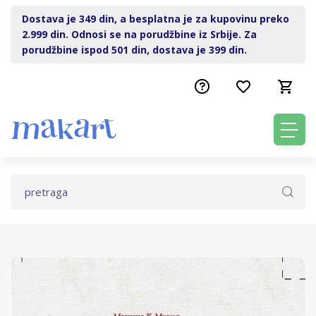
Dostava je 349 din, a besplatna je za kupovinu preko
2.999 din. Odnosi se na porudžbine iz Srbije. Za
porudžbine ispod 501 din, dostava je 399 din.