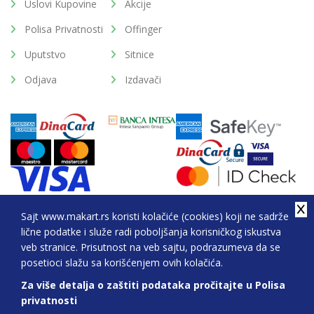
Uslovi Kupovine
Akcije
Polisa Privatnosti
Offinger
Uputstvo
Sitnice
Odjava
Izdavači
Sajt www.makart.rs koristi kolačiće (cookies) koji ne sadrže
lične podatke i služe radi poboljšanja korisničkog iskustva
2026. All Rights Reserved © Makart.rs - MAKART DOO
veb stranice. Prisutnost na veb sajtu, podrazumeva da se
BEOGRAD (NOVI BEOGRAD), PIB: 105184104, MB:
posetioci slažu sa korišćenjem ovih kolačića.
20337524
Za više detalja o zaštiti podataka pročitajte u Polisa
Sve cene na ovom sajtu iskazane su u dinarima. PDV je uračunat u cenu.
privatnosti
Nastojimo da budemo što precizniji u opisu proizvoda, prikazu slika i