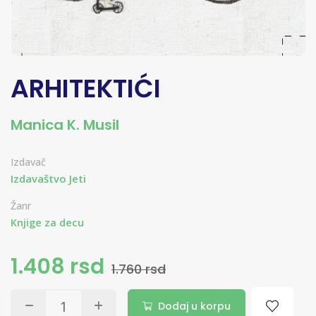
ARHITEKTIĆI
Manica K. Musil
Izdavač
Izdavaštvo Jeti
Žanr
Knjige za decu
1.408 rsd
1.760 rsd
Dodaj u korpu