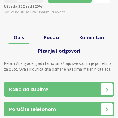
Ušteda 352 rsd (20%)
Sve cene su sa uračunatim PDV-om.
Opis
Podaci
Komentari
Pitanja i odgovori
Petar i Ana grade grad i tamo smeštaju sve što im je potrebno
za život. Ova slikovnica crta osmehe na licima malenih čitalaca.
Kako da kupim?
Poručite telefonom