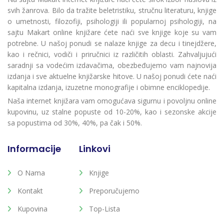
svih žanrova. Bilo da tražite beletristiku, stručnu literaturu, knjige
o umetnosti, filozofiji, psihologiji ili popularnoj psihologiji, na
sajtu Makart online knjižare ćete naći sve knjige koje su vam
potrebne. U našoj ponudi se nalaze knjige za decu i tinejdžere,
kao i rečnici, vodiči i priručnici iz različitih oblasti. Zahvaljujući
saradnji sa vodećim izdavačima, obezbeđujemo vam najnovija
izdanja i sve aktuelne knjižarske hitove. U našoj ponudi ćete naći
kapitalna izdanja, izuzetne monografije i obimne enciklopedije.
Naša internet knjižara vam omogućava sigurnu i povoljnu online
kupovinu, uz stalne popuste od 10-20%, kao i sezonske akcije
sa popustima od 30%, 40%, pa čak i 50%.
Informacije
Linkovi
O Nama
Knjige
Kontakt
Preporučujemo
Kupovina
Top-Lista