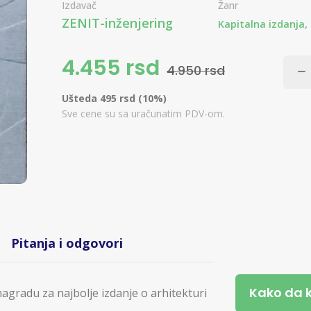
Izdavač
Žanr
ZENIT-inženjering
Kapitalna izdanja,
4.455 rsd
4.950 rsd
Ušteda 495 rsd (10%)
Sve cene su sa uračunatim PDV-om.
Pitanja i odgovori
Kako da 
agradu za najbolje izdanje o arhitekturi