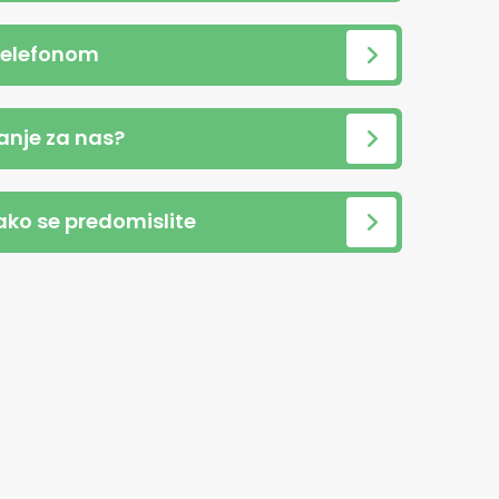
telefonom
anje za nas?
 ako se predomislite