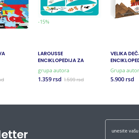
-15%
VA
LAROUSSE
VELIKA DEČ
ENCIKLOPEDIJA ZA
ENCIKLOPE
MALIŠANE - MORE
grupa autora
Grupa auto
1.359 rsd
5.900 rsd
sd
1.599 rsd
letter