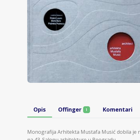
Opis
Offinger
Komentari
1
Monografija Arhitekta Mustafa Musić dobila je n
na 43. Salonu arhitekture u Beogradu.