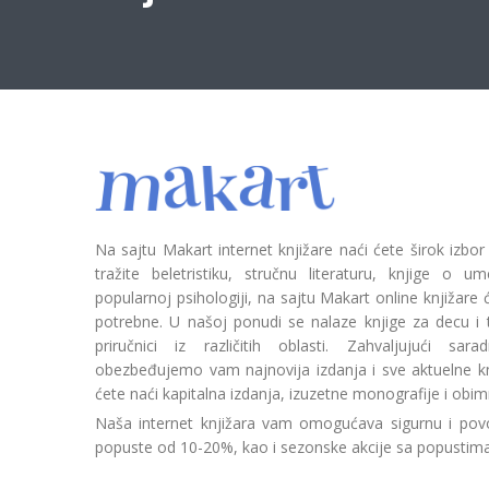
Na sajtu Makart internet knjižare naći ćete širok izbor
tražite beletristiku, stručnu literaturu, knjige o umetn
popularnoj psihologiji, na sajtu Makart online knjižare
potrebne. U našoj ponudi se nalaze knjige za decu i tin
priručnici iz različitih oblasti. Zahvaljujući sa
obezbeđujemo vam najnovija izdanja i sve aktuelne kn
ćete naći kapitalna izdanja, izuzetne monografije i obim
Naša internet knjižara vam omogućava sigurnu i povo
popuste od 10-20%, kao i sezonske akcije sa popustim