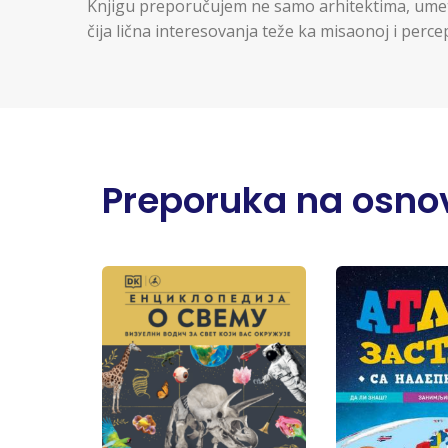
Knjigu preporučujem ne samo arhitektima, umetn
čija lična interesovanja teže ka misaonoj i percep
Preporuka na osnov