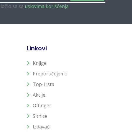
složio se sa
uslovima korišćenja
Linkovi
Knjige
Preporučujemo
Top-Lista
Akcije
Offinger
Sitnice
Izdavači