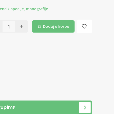
 enciklopedije, monografije
Dodaj u korpu
kupim?