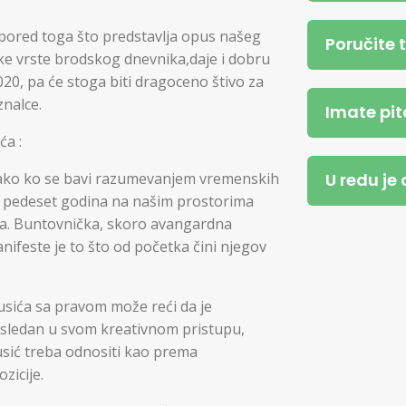
 pored toga što predstavlja opus našeg
Poručite 
e vrste brodskog dnevnika,daje i dobru
20, pa će stoga biti dragoceno štivo za
nalce.
Imate pit
ća :
svako ko se bavi razumevanjem vremenskih
U redu je
jih pedeset godina na našim prostorima
nja. Buntovnička, skoro avangardna
anifeste je to što od početka čini njegov
usića sa pravom može reći da je
osledan u svom kreativnom pristupu,
sić treba odnositi kao prema
zicije.