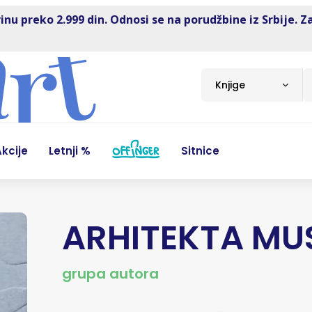
inu preko 2.999 din. Odnosi se na porudžbine iz Srbije. Z
Knjige
kcije
Letnji %
Sitnice
ARHITEKTA MU
grupa autora