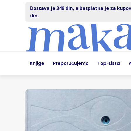
Dostava je 349 din, a besplatna je za kupov
din.
Knjige
Preporučujemo
Top-Lista
A