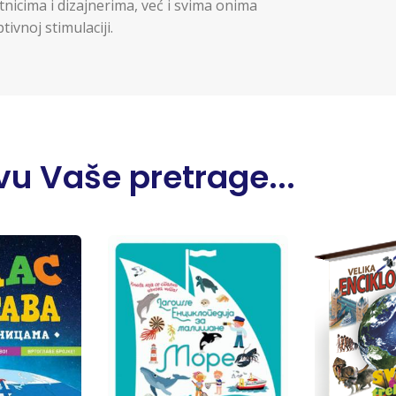
icima i dizajnerima, već i svima onima
tivnoj stimulaciji.
u Vaše pretrage...