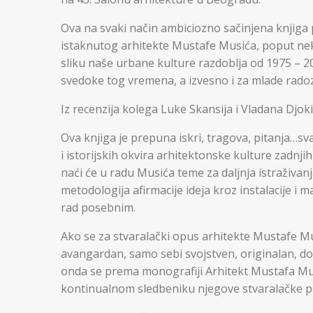
Ova na svaki način ambiciozno sačinjena knjiga
istaknutog arhitekte Mustafe Musića, poput nek
sliku naše urbane kulture razdoblja od 1975 – 20
svedoke tog vremena, a izvesno i za mlade radoz
Iz recenzija kolega Luke Skansija i Vladana Djoki
Ova knjiga je prepuna iskri, tragova, pitanja…
i istorijskih okvira arhitektonske kulture zadn
naći će u radu Musića teme za daljnja istraživa
metodologija afirmacije ideja kroz instalacije i m
rad posebnim.
Ako se za stvaralački opus arhitekte Mustafe M
avangardan, samo sebi svojstven, originalan, d
onda se prema monografiji Arhitekt Mustafa Mu
kontinualnom sledbeniku njegove stvaralačke po