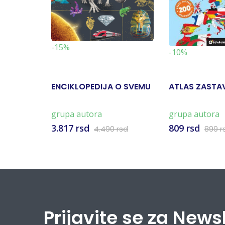
-15%
-10%
ENCIKLOPEDIJA O SVEMU
ATLAS ZASTA
grupa autora
grupa autora
3.817 rsd
809 rsd
4.490 rsd
899 r
Prijavite se za News