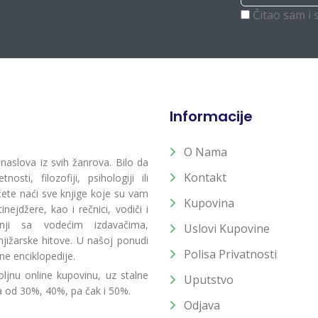
Čitao sam i 
Informacije
O Nama
 naslova iz svih žanrova. Bilo da
Kontakt
osti, filozofiji, psihologiji ili
 ćete naći sve knjige koje su vam
Kupovina
ejdžere, kao i rečnici, vodiči i
radnji sa vodećim izdavačima,
Uslovi Kupovine
jižarske hitove. U našoj ponudi
Polisa Privatnosti
ne enciklopedije.
ljnu online kupovinu, uz stalne
Uputstvo
a od 30%, 40%, pa čak i 50%.
Odjava