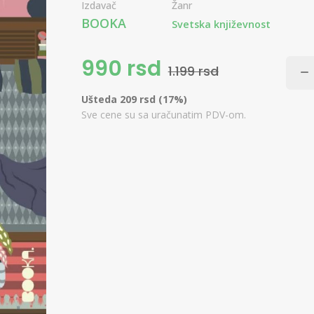
Izdavač
Žanr
BOOKA
Svetska književnost
990 rsd
1.199 rsd
Ušteda 209 rsd (17%)
Sve cene su sa uračunatim PDV-om.