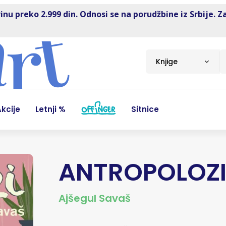
inu preko 2.999 din. Odnosi se na porudžbine iz Srbije. Z
Knjige
kcije
Letnji %
Sitnice
ANTROPOLOZ
Ajšegul Savaš