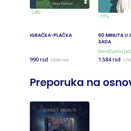
-24%
-10%
IGRAČKA-PLAČKA
60 MINUTA U 
SADA
Bendžamin Ja
Jalom
990 rsd
1.584 rsd
1.298 rsd
1.7
Preporuka na osnov