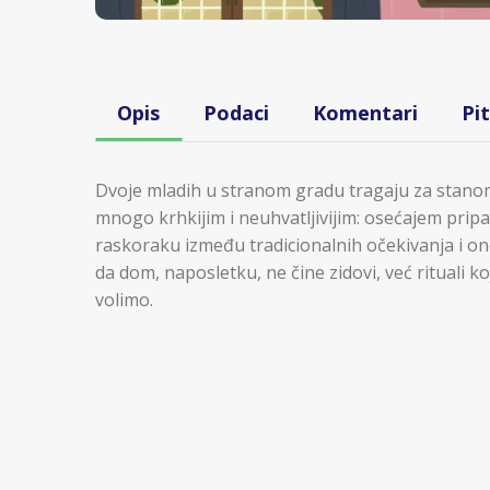
Opis
Podaci
Komentari
Pi
Dvoje mladih u stranom gradu tragaju za stano
mnogo krhkijim i neuhvatljivijim: osećajem pripad
raskoraku između tradicionalnih očekivanja i ono
da dom, naposletku, ne čine zidovi, već rituali
volimo.