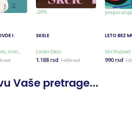
-20%
preporučuj
OVDE I
SKELE
LETO BEZ 
lom
,
Irvin
Loren Elkin
Siri Hustvet
1.188 rsd
990 rsd
60 rsd
1.485 rsd
1.2
u Vaše pretrage...