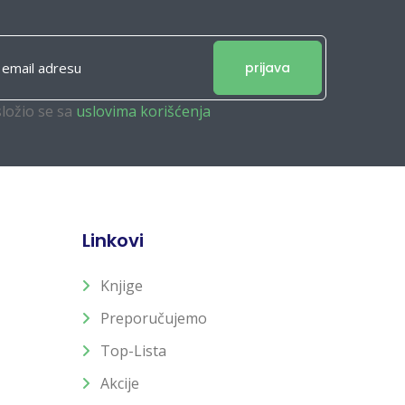
prijava
složio se sa
uslovima korišćenja
Linkovi
Knjige
Preporučujemo
Top-Lista
Akcije