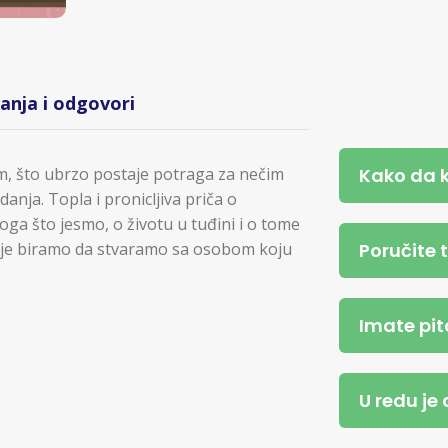
tanja i odgovori
Kako da 
m, što ubrzo postaje potraga za nečim
anja. Topla i pronicljiva priča o
ga što jesmo, o životu u tuđini i o tome
Poručite 
 koje biramo da stvaramo sa osobom koju
Imate pit
U redu je