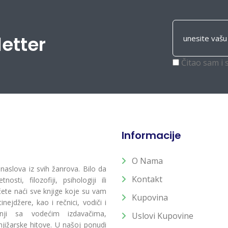
letter
Čitao sam i 
Informacije
O Nama
 naslova iz svih žanrova. Bilo da
Kontakt
osti, filozofiji, psihologiji ili
 ćete naći sve knjige koje su vam
Kupovina
ejdžere, kao i rečnici, vodiči i
radnji sa vodećim izdavačima,
Uslovi Kupovine
jižarske hitove. U našoj ponudi