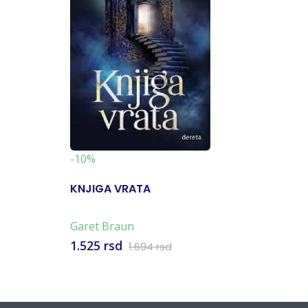
-10%
KNJIGA VRATA
Garet Braun
1.525 rsd
1.694 rsd