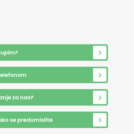
kupim?
telefonom
anje za nas?
 ako se predomislite