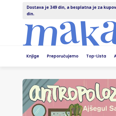
Dostava je 349 din, a besplatna je za kupov
din.
Knjige
Preporučujemo
Top-Lista
A