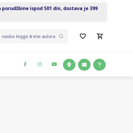
a porudžbine ispod 501 din, dostava je 399
I