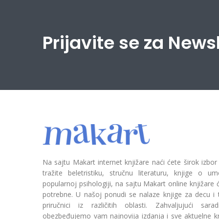
Prijavite se za News
Na sajtu Makart internet knjižare naći ćete širok izbor
tražite beletristiku, stručnu literaturu, knjige o umetn
popularnoj psihologiji, na sajtu Makart online knjižare
potrebne. U našoj ponudi se nalaze knjige za decu i tin
priručnici iz različitih oblasti. Zahvaljujući sa
obezbeđujemo vam najnovija izdanja i sve aktuelne kn