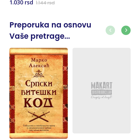
1.815 rsd
d
Preporuka na osnovu
Vaše pretrage...