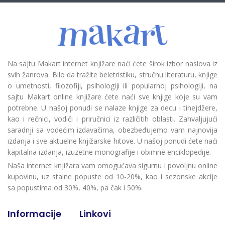
Na sajtu Makart internet knjižare naći ćete širok izbor naslova iz
svih žanrova. Bilo da tražite beletristiku, stručnu literaturu, knjige
o umetnosti, filozofiji, psihologiji ili popularnoj psihologiji, na
sajtu Makart online knjižare ćete naći sve knjige koje su vam
potrebne. U našoj ponudi se nalaze knjige za decu i tinejdžere,
kao i rečnici, vodiči i priručnici iz različitih oblasti. Zahvaljujući
saradnji sa vodećim izdavačima, obezbeđujemo vam najnovija
izdanja i sve aktuelne knjižarske hitove. U našoj ponudi ćete naći
kapitalna izdanja, izuzetne monografije i obimne enciklopedije.
Naša internet knjižara vam omogućava sigurnu i povoljnu online
kupovinu, uz stalne popuste od 10-20%, kao i sezonske akcije
sa popustima od 30%, 40%, pa čak i 50%.
Informacije
Linkovi