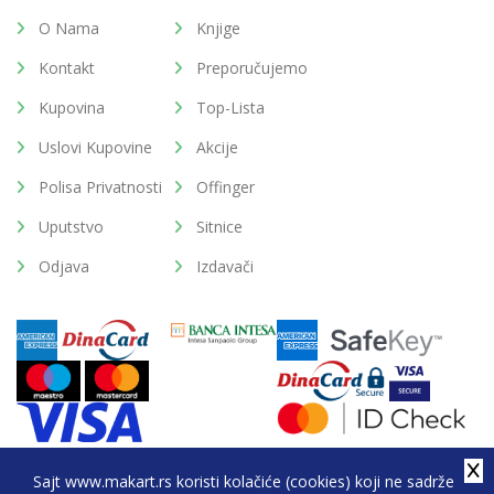
O Nama
Knjige
Kontakt
Preporučujemo
Kupovina
Top-Lista
Uslovi Kupovine
Akcije
Polisa Privatnosti
Offinger
Uputstvo
Sitnice
Odjava
Izdavači
Sajt www.makart.rs koristi kolačiće (cookies) koji ne sadrže