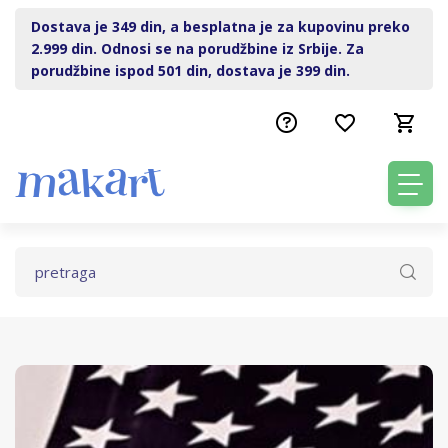
Dostava je 349 din, a besplatna je za kupovinu preko
2.999 din. Odnosi se na porudžbine iz Srbije. Za
porudžbine ispod 501 din, dostava je 399 din.