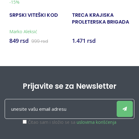
OD
TRECA KRAJISKA
KRAJINA KROZ
PROLETERSKA BRIGADA
VIJEKOVE
- ZBORNIK SJECANJA III
1.471 rsd
2.206 rsd
Prijavite se za Newsletter
Čitao sam i složio se sa
uslovima korišćenja