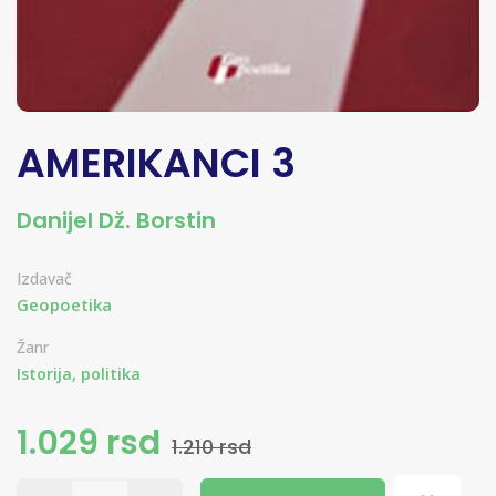
AMERIKANCI 3
Danijel Dž. Borstin
Izdavač
Geopoetika
Žanr
Istorija, politika
1.029 rsd
1.210 rsd