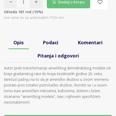
Dodaj u korpu
Ušteda 181 rsd (15%)
Sve cene su sa uračunatim PDV-om.
Opis
Podaci
Komentari
Pitanja i odgovori
Autor prati transformacije američkog demokratskog modela od
kraja građanskog rata do kraja šezdesetih godina 20. veka,
skrećući pažnju na to da je američko društvo u ovom vremenu
postalo prvo totalno potrošačko društvo. Borstin se i u ovom
tomu bavi američkim mitovima, kultovima, dobrim i lošim
stranama "američkog modela", kao i njihovim specifičnim
nacionalizmom.