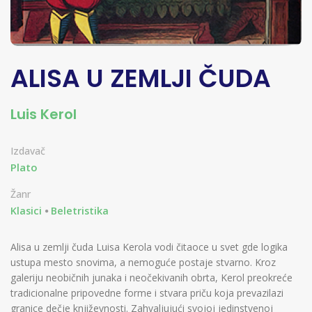
ALISA U ZEMLJI ČUDA
Luis Kerol
Izdavač
Plato
Žanr
Klasici
Beletristika
Alisa u zemlji čuda Luisa Kerola vodi čitaoce u svet gde logika
ustupa mesto snovima, a nemoguće postaje stvarno. Kroz
galeriju neobičnih junaka i neočekivanih obrta, Kerol preokreće
tradicionalne pripovedne forme i stvara priču koja prevazilazi
granice dečje književnosti. Zahvaljujući svojoj jedinstvenoj