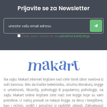
Prijavite se za Newsletter
Čitao sam i složio se sa
uslovima korišćenja
Na sajtu Makart internet knjižare naći ćete širok izbor naslova iz
svih žanrova. Bilo da tražite beletristiku, stručnu literaturu, knjige
o umetnosti, filozofiji, psihologiji ili popularnoj psihologiji, na
sajtu Makart online knjižare ćete naći sve knjige koje su vam
potrebne. U našoj ponudi se nalaze knjige za decu i tinejdžere,
kao i rečnici, vodiči i priručnici iz različitih oblasti. Zahvaljujući