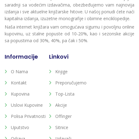
saradnji sa vodećim izdavačima, obezbeđujemo vam najnovija
izdanja i sve aktuelne knjižarske hitove. U našoj ponudi ćete naći
kapitalna izdanja, izuzetne monografije i obimne enciklopedije.
Naša internet knjižara vam omogućava sigurnu i povoljnu online
kupovinu, uz stalne popuste od 10-20%, kao i sezonske akcije
sa popustima od 30%, 40%, pa čak i 50%.
Informacije
Linkovi
O Nama
Knjige
Kontakt
Preporučujemo
Kupovina
Top-Lista
Uslovi Kupovine
Akcije
Polisa Privatnosti
Offinger
Uputstvo
Sitnice
Odjava
Izdavači