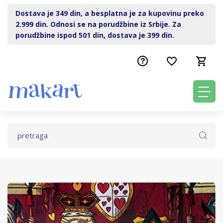
Dostava je 349 din, a besplatna je za kupovinu preko
2.999 din. Odnosi se na porudžbine iz Srbije. Za
porudžbine ispod 501 din, dostava je 399 din.