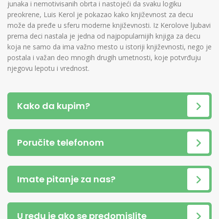
junaka i nemotivisanih obrta i nastojeći da svaku logiku
preokrene, Luis Kerol je pokazao kako književnost za decu
može da pređe u sferu moderne književnosti. Iz Kerolove ljubavi
prema deci nastala je jedna od najpopularnijih knjiga za decu
koja ne samo da ima važno mesto u istoriji književnosti, nego je
postala i važan deo mnogih drugih umetnosti, koje potvrđuju
njegovu lepotu i vrednost.
Kako da kupim?
Poručite telefonom
Imate pitanje za nas?
U redu je ako se predomislite