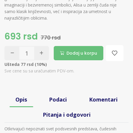
imaginaciji i bezvremenoj simbolici, Alisa u zemlji čuda nije
samo klasik književnosti, već i inspiracija za umetnost u
najrazličitijim oblicima.
693 rsd
770 rsd
Dodaj u korpu
Ušteda 77 rsd (10%)
Sve cene su sa uračunatim PDV-om.
Opis
Podaci
Komentari
Pitanja i odgovori
Otkrivajući nepoznati svet podsvesnih predstava, čudesnih