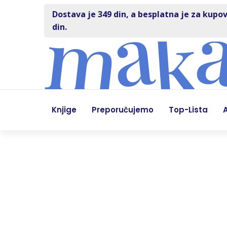
Dostava je 349 din, a besplatna je za kupov
din.
Knjige
Preporučujemo
Top-Lista
A