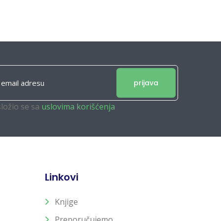
prijava
složio se sa
uslovima korišćenja
Linkovi
Knjige
Preporučujemo