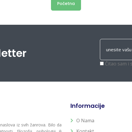
Početna
letter
Čitao sam i 
Informacije
O Nama
 naslova iz svih žanrova. Bilo da
Kontakt
osti, filozofiji, psihologiji ili