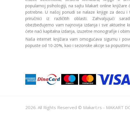
popularnoj psihologiji, na sajtu Makart online knjižare
potrebne. U našoj ponudi se nalaze knjige za decu i tin
priručnici iz različitih oblasti. Zahvaljujući sa
obezbeđujemo vam najnovija izdanja i sve aktuelne kn
ćete naći kapitalna izdanja, izuzetne monografije i obim
Naša internet knjižara vam omogućava sigurnu i povo
popuste od 10-20%, kao i sezonske akcije sa popustim
2026. All Rights Reserved © Makart.rs - MAKAR
Sve cene na ovom sajtu iskazane su u dinarima. PDV je urač
informacije kompletne i bez grešaka. Svi artikli prikazani