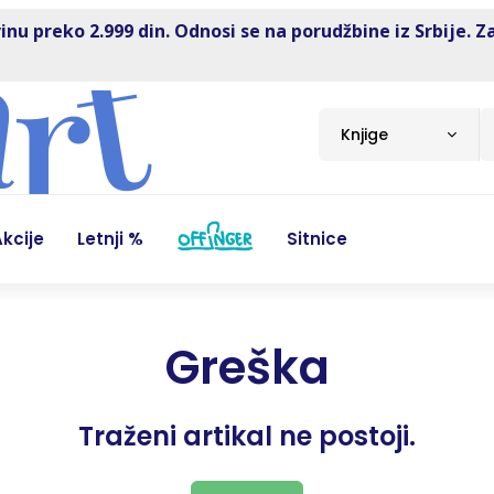
inu preko 2.999 din. Odnosi se na porudžbine iz Srbije. Z
Knjige
kcije
Letnji %
Sitnice
Greška
Traženi artikal ne postoji.