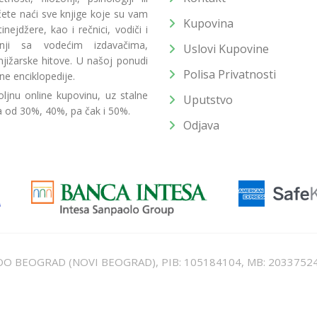
 ćete naći sve knjige koje su vam
Kupovina
ejdžere, kao i rečnici, vodiči i
radnji sa vodećim izdavačima,
Uslovi Kupovine
jižarske hitove. U našoj ponudi
Polisa Privatnosti
ne enciklopedije.
ljnu online kupovinu, uz stalne
Uputstvo
a od 30%, 40%, pa čak i 50%.
Odjava
T DOO BEOGRAD (NOVI BEOGRAD), PIB: 105184104, MB: 2033752
unat u cenu. Nastojimo da budemo što precizniji u opisu proizvoda, prikaz
 na sajtu su deo naše ponude i ne podrazumeva da su dostupni u svakom tr