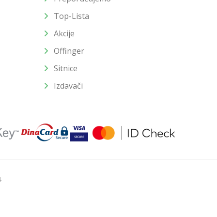
Top-Lista
Akcije
Offinger
Sitnice
Izdavači
4
u slika i samih cena, ali ne možemo garantovati da su sve
enutku.