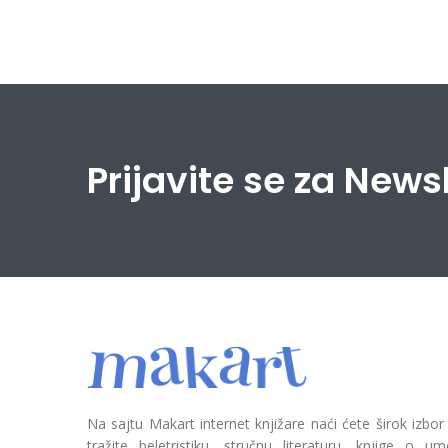
Prijavite se za News
Na sajtu Makart internet knjižare naći ćete širok izbor
tražite beletristiku, stručnu literaturu, knjige o umetn