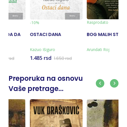
-10%
Rasprodato
A
BOG MALIH STVARI
VINČA ZNAMENJE
BOGOVA
Arundati Roj
Ivan Drajzl
891 rsd
650 rsd
990 rsd
Preporuka na osnovu
Vaše pretrage...