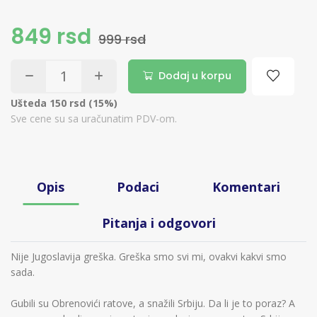
849 rsd
999 rsd
Dodaj u korpu
Ušteda 150 rsd (15%)
Sve cene su sa uračunatim PDV-om.
Opis
Podaci
Komentari
Pitanja i odgovori
Nije Jugoslavija greška. Greška smo svi mi, ovakvi kakvi smo
sada.
Gubili su Obrenovići ratove, a snažili Srbiju. Da li je to poraz? A