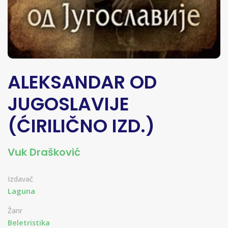
ALEKSANDAR OD
JUGOSLAVIJE
(ĆIRILIČNO IZD.)
Vuk Drašković
Izdavač
Laguna
Žanr
Beletristika