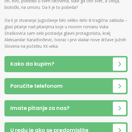
on, evo, pobedio u svim ratovima, slavi ga ceo svet, a Srbija,
biološki, na umoru. Da li je to pobeda?
Da li je stvaranje Jugoslavije bilo veliko delo ili tragična zabluda –
glasi pitanje nad pitanjima koje u novom romanu Vuka
Draškovića sam sebi postavlja glavni protagonista, kralj
Aleksandar Karađorđević, tvorac i prvi vladar nove države Južnih
Slovena na početku XX veka.
Kako da kupim?
Poručite telefonom
Imate pitanje za nas?
U redu je ako se predomislite