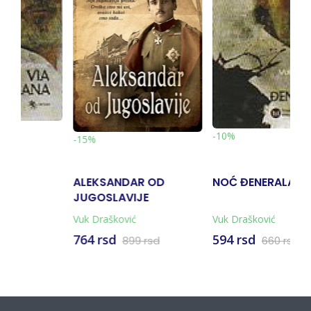
-10%
-15%
 OD
NOĆ ĐENERALA
TAMO DALEKO
E
Vuk Drašković
Vuk Drašković
594 rsd
594 rsd
rsd
660 rsd
699 rsd