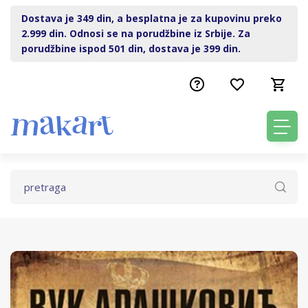
Dostava je 349 din, a besplatna je za kupovinu preko
2.999 din. Odnosi se na porudžbine iz Srbije. Za
porudžbine ispod 501 din, dostava je 399 din.