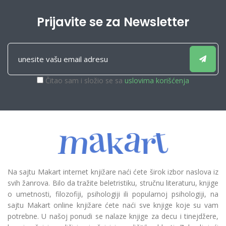
Prijavite se za Newsletter
Čitao sam i složio se sa
uslovima korišćenja
Na sajtu Makart internet knjižare naći ćete širok izbor naslova iz
svih žanrova. Bilo da tražite beletristiku, stručnu literaturu, knjige
o umetnosti, filozofiji, psihologiji ili popularnoj psihologiji, na
sajtu Makart online knjižare ćete naći sve knjige koje su vam
potrebne. U našoj ponudi se nalaze knjige za decu i tinejdžere,