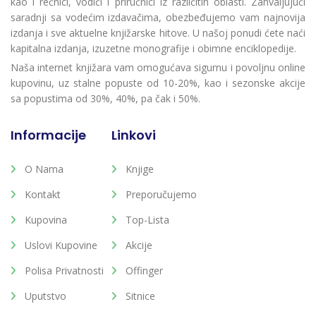
kao i rečnici, vodiči i priručnici iz različitih oblasti. Zahvaljujući
saradnji sa vodećim izdavačima, obezbeđujemo vam najnovija
izdanja i sve aktuelne knjižarske hitove. U našoj ponudi ćete naći
kapitalna izdanja, izuzetne monografije i obimne enciklopedije.
Naša internet knjižara vam omogućava sigurnu i povoljnu online
kupovinu, uz stalne popuste od 10-20%, kao i sezonske akcije
sa popustima od 30%, 40%, pa čak i 50%.
Informacije
Linkovi
O Nama
Knjige
Kontakt
Preporučujemo
Kupovina
Top-Lista
Uslovi Kupovine
Akcije
Polisa Privatnosti
Offinger
Uputstvo
Sitnice