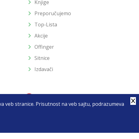
Knjige
Preporučujemo
Top-Lista
Akcije
Offinger
Sitnice
Izdavači
stva veb stranice. Prisutnost na veb sajtu, podrazumeva
4
u slika i samih cena, ali ne možemo garantovati da su sve