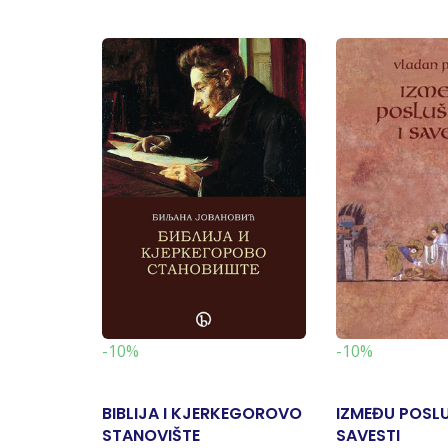
-10%
-10%
BIBLIJA I KJERKEGOROVO
IZMEĐU POSLU
STANOVIŠTE
SAVESTI