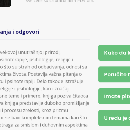
Sve cene su sa uračunatim PDV-om.
tanja i odgovori
Kako da 
vekovoj unutrašnjoj prirodi,
hoterapije, psihologije, religije i
o što su strah od odbacivanja, odnosi sa
Poručite 
ima života. Postavlja važna pitanja o
u i psihoterapiji. Delo takođe istražuje
igije i psihologije, kao i značaj
Imate pit
rsne teme i primere, knjiga poziva čitaoca
va knjiga predstavlja duboko promišljanje
 i procesu zrelosti, kroz prizmu
U redu je
. Autor se bavi kompleksnim temama kao što
potraga za smislom i duhovnim aspektima