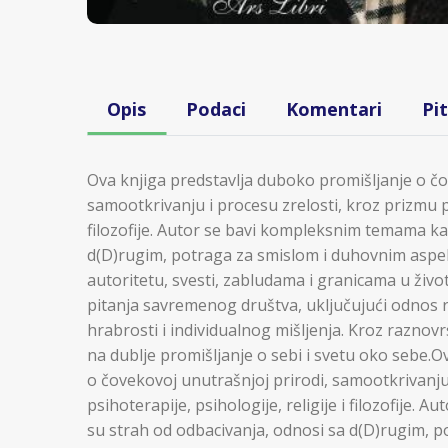
Opis
Podaci
Komentari
Pi
Ova knjiga predstavlja duboko promišljanje o čo
samootkrivanju i procesu zrelosti, kroz prizmu psi
filozofije. Autor se bavi kompleksnim temama ka
d(D)rugim, potraga za smislom i duhovnim aspekt
autoritetu, svesti, zabludama i granicama u život
pitanja savremenog društva, uključujući odnos rel
hrabrosti i individualnog mišljenja. Kroz raznov
na dublje promišljanje o sebi i svetu oko sebe.O
o čovekovoj unutrašnjoj prirodi, samootkrivanju
psihoterapije, psihologije, religije i filozofije
su strah od odbacivanja, odnosi sa d(D)rugim, 