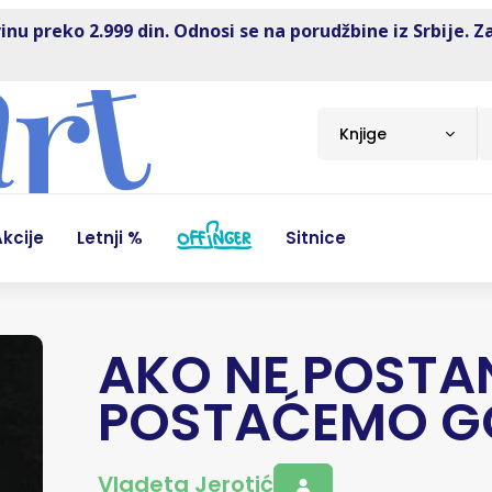
inu preko 2.999 din. Odnosi se na porudžbine iz Srbije. Z
Knjige
kcije
Letnji %
Sitnice
AKO NE POSTA
POSTAĆEMO G
Vladeta Jerotić