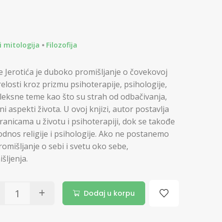
 i mitologija
Filozofija
 Jerotića je duboko promišljanje o čovekovoj
elosti kroz prizmu psihoterapije, psihologije,
ompleksne teme kao što su strah od odbačivanja,
 aspekti života. U ovoj knjizi, autor postavlja
granicama u životu i psihoterapiji, dok se takođe
odnos religije i psihologije. Ako ne postanemo
romišljanje o sebi i svetu oko sebe,
šljenja.
Dodaj u korpu