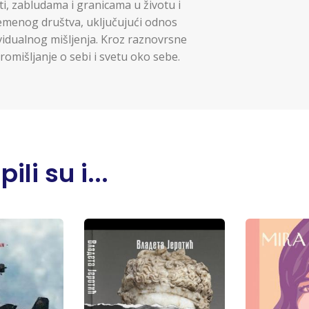
sti, zabludama i granicama u životu i
vremenog društva, uključujući odnos
ndividualnog mišljenja. Kroz raznovrsne
romišljanje o sebi i svetu oko sebe.
li su i...