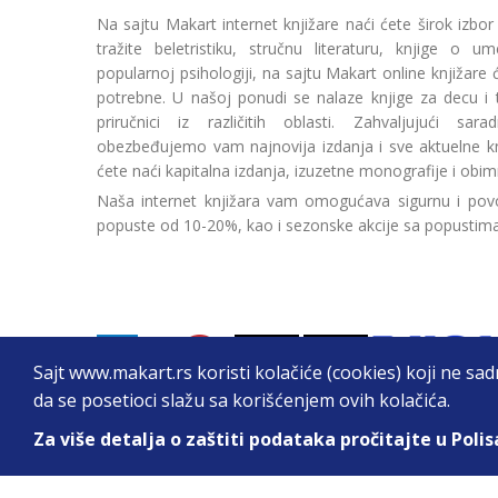
Na sajtu Makart internet knjižare naći ćete širok izbor
tražite beletristiku, stručnu literaturu, knjige o umetn
popularnoj psihologiji, na sajtu Makart online knjižare
potrebne. U našoj ponudi se nalaze knjige za decu i tin
priručnici iz različitih oblasti. Zahvaljujući sa
obezbeđujemo vam najnovija izdanja i sve aktuelne kn
ćete naći kapitalna izdanja, izuzetne monografije i obim
Naša internet knjižara vam omogućava sigurnu i povo
popuste od 10-20%, kao i sezonske akcije sa popustim
Sajt www.makart.rs koristi kolačiće (cookies) koji ne sa
da se posetioci slažu sa korišćenjem ovih kolačića.
Za više detalja o zaštiti podataka pročitajte u Polis
2026. All Rights Reserved © Makart.rs - MAKAR
Sve cene na ovom sajtu iskazane su u dinarima. PDV je urač