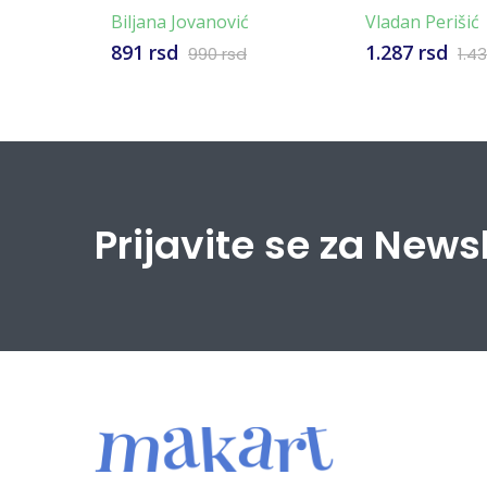
Biljana Jovanović
Vladan Perišić
891 rsd
1.287 rsd
990 rsd
1.4
Prijavite se za News