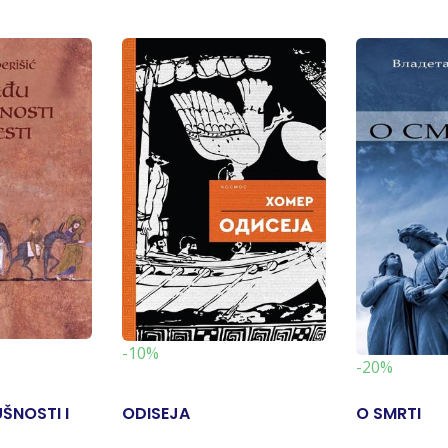
-10%
-20%
ŠNOSTI I
ODISEJA
O SMRTI