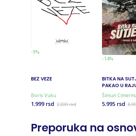
-9%
-14%
BEZ VEZE
BITKA NA SUT
PAKAO U RAJU
KARTA)
Boris Vuku
Šimun Cimerm
1.999 rsd
5.995 rsd
2.200 rsd
6.9
Preporuka na osnov