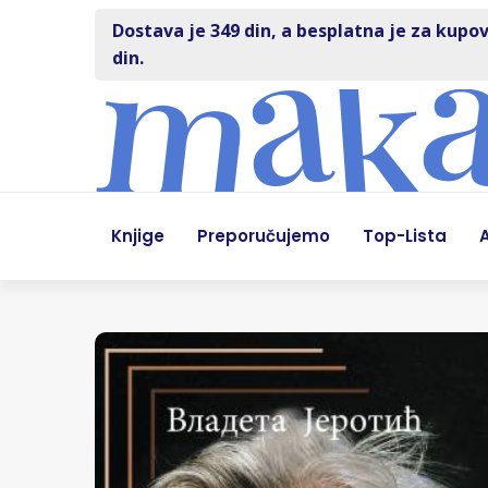
Dostava je 349 din, a besplatna je za kupov
din.
Knjige
Preporučujemo
Top-Lista
A