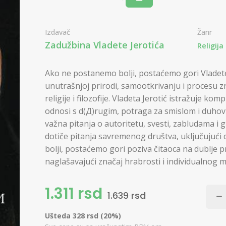
Izdavač
Žanr
Zadužbina Vladete Jerotića
Religija
Ako ne postanemo bolji, postaćemo gori Vladete
unutrašnjoj prirodi, samootkrivanju i procesu zr
religije i filozofije. Vladeta Jerotić istražuje k
odnosi s d(Д)rugim, potraga za smislom i duhovni
važna pitanja o autoritetu, svesti, zabludama i 
dotiče pitanja savremenog društva, uključujući 
bolji, postaćemo gori poziva čitaoca na dublje p
naglašavajući značaj hrabrosti i individualnog mi
1.311 rsd
1.639 rsd
Ušteda 328 rsd (20%)