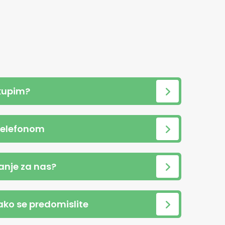
kupim?
telefonom
anje za nas?
 ako se predomislite