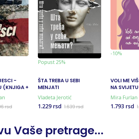
-10%
Popust 25%
JESCI -
ŠTA TREBA U SEBI
VOLI ME VI
 (KNJIGA +
MENJATI
NA SVIJETU
an
Vladeta Jerotić
Mira Furlan
1.229 rsd
1.793 rsd
96 rsd
1.639 rsd
1
u Vaše pretrage...