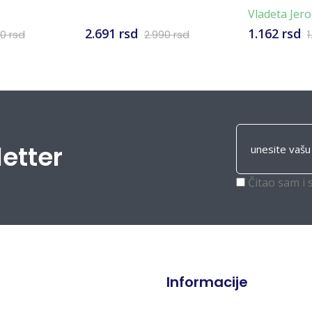
Vladeta Jero
2.691 rsd
1.162 rsd
30 rsd
2.990 rsd
1
letter
Čitao sam i 
Informacije