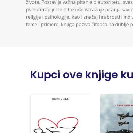
života. Postavlja važna pitanja o autoritetu, sve
psihoterapiji. Delo takođe istražuje pitanja sa
religije i psihologije, kao i značaj hrabrosti i i
teme i primere, knjiga poziva čitaoca na dublje p
Kupci ove knjige kupi