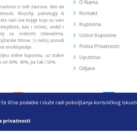
O Nama
 naslova iz svih žanrova. Bilo da
Kontakt
osti, filozofiji, psihologiji ili
 ćete naći sve knjige koje su vam
Kupovina
ejdžere, kao i rečnici, vodiči i
radnji sa vodećim izdavačima,
Uslovi Kupovine
jižarske hitove. U našoj ponudi
Polisa Privatnosti
ne enciklopedije.
ljnu online kupovinu, uz stalne
Uputstvo
a od 30%, 40%, pa čak i 50%.
Odjava
drže lične podatke i služe radi poboljšanja korisničkog isku
a privatnosti
T DOO BEOGRAD (NOVI BEOGRAD), PIB: 105184104, MB: 2033752
unat u cenu. Nastojimo da budemo što precizniji u opisu proizvoda, prikaz