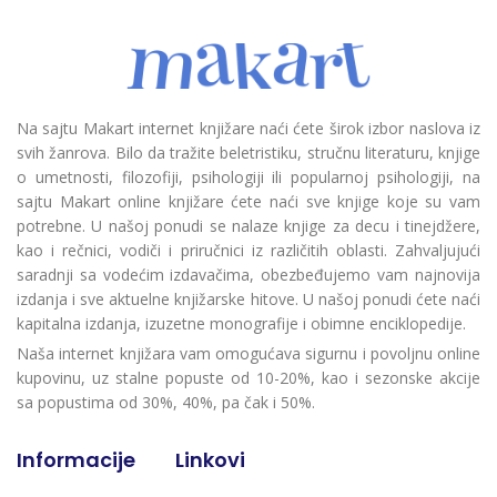
Na sajtu Makart internet knjižare naći ćete širok izbor naslova iz
svih žanrova. Bilo da tražite beletristiku, stručnu literaturu, knjige
o umetnosti, filozofiji, psihologiji ili popularnoj psihologiji, na
sajtu Makart online knjižare ćete naći sve knjige koje su vam
potrebne. U našoj ponudi se nalaze knjige za decu i tinejdžere,
kao i rečnici, vodiči i priručnici iz različitih oblasti. Zahvaljujući
saradnji sa vodećim izdavačima, obezbeđujemo vam najnovija
izdanja i sve aktuelne knjižarske hitove. U našoj ponudi ćete naći
kapitalna izdanja, izuzetne monografije i obimne enciklopedije.
Naša internet knjižara vam omogućava sigurnu i povoljnu online
kupovinu, uz stalne popuste od 10-20%, kao i sezonske akcije
sa popustima od 30%, 40%, pa čak i 50%.
Informacije
Linkovi