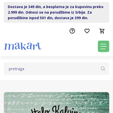
Dostava je 349 din, a besplatna je za kupovinu preko
2.999 din. Odnosi se na porudžbine iz Srbije. Za
porudžbine ispod 501 din, dostava je 399 din.