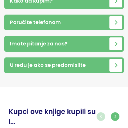
Kako da kupim?
Poručite telefonom
Imate pitanje za nas?
U redu je ako se predomislite
Kupci ove knjige kupili su
i...