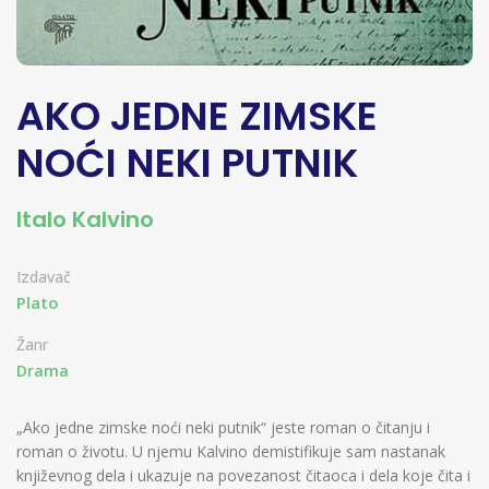
AKO JEDNE ZIMSKE
NOĆI NEKI PUTNIK
Italo Kalvino
Izdavač
Plato
Žanr
Drama
„Ako jedne zimske noći neki putnik“ jeste roman o čitanju i
roman o životu. U njemu Kalvino demistifikuje sam nastanak
književnog dela i ukazuje na povezanost čitaoca i dela koje čita i