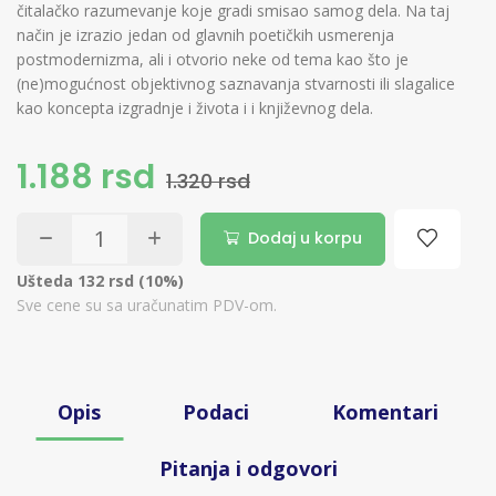
čitalačko razumevanje koje gradi smisao samog dela. Na taj
način je izrazio jedan od glavnih poetičkih usmerenja
postmodernizma, ali i otvorio neke od tema kao što je
(ne)mogućnost objektivnog saznavanja stvarnosti ili slagalice
kao koncepta izgradnje i života i i književnog dela.
1.188 rsd
1.320 rsd
Dodaj u korpu
Ušteda 132 rsd (10%)
Sve cene su sa uračunatim PDV-om.
Opis
Podaci
Komentari
Pitanja i odgovori