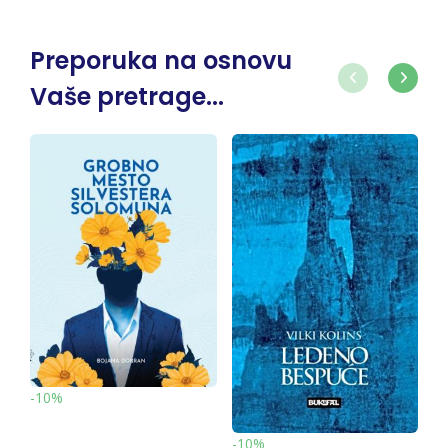
Preporuka na osnovu
Vaše pretrage...
%
-10%
-10%