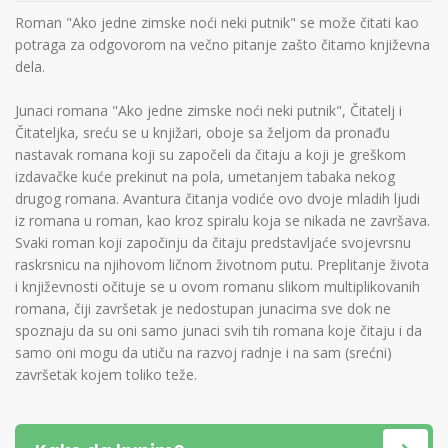
Roman "Ako jedne zimske noći neki putnik" se može čitati kao
potraga za odgovorom na večno pitanje zašto čitamo književna
dela.
Junaci romana "Ako jedne zimske noći neki putnik", Čitatelj i
Čitateljka, sreću se u knjižari, oboje sa željom da pronađu
nastavak romana koji su započeli da čitaju a koji je greškom
izdavačke kuće prekinut na pola, umetanjem tabaka nekog
drugog romana. Avantura čitanja vodiće ovo dvoje mladih ljudi
iz romana u roman, kao kroz spiralu koja se nikada ne završava.
Svaki roman koji započinju da čitaju predstavljaće svojevrsnu
raskrsnicu na njihovom ličnom životnom putu. Preplitanje života
i književnosti očituje se u ovom romanu slikom multiplikovanih
romana, čiji završetak je nedostupan junacima sve dok ne
spoznaju da su oni samo junaci svih tih romana koje čitaju i da
samo oni mogu da utiču na razvoj radnje i na sam (srećni)
završetak kojem toliko teže.