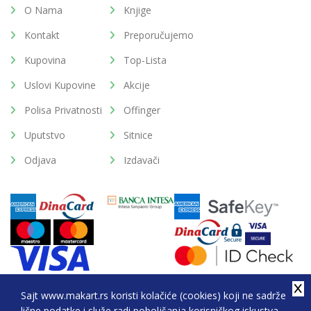
O Nama
Knjige
Kontakt
Preporučujemo
Kupovina
Top-Lista
Uslovi Kupovine
Akcije
Polisa Privatnosti
Offinger
Uputstvo
Sitnice
Odjava
Izdavači
Sajt www.makart.rs koristi kolačiće (cookies) koji ne sadrže
lične podatke i služe radi poboljšanja korisničkog iskustva