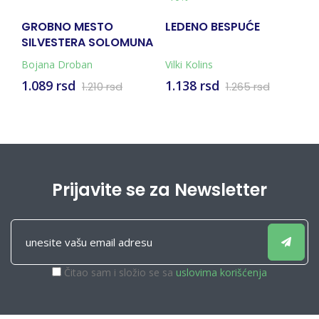
OBNO MESTO
LEDENO BESPUĆE
FLIPNULA
VESTERA SOLOMUNA
na Droban
Vilki Kolins
Suzan Nilse
89 rsd
1.138 rsd
989 rsd
1.210 rsd
1.265 rsd
Prijavite se za Newsletter
Čitao sam i složio se sa
uslovima korišćenja