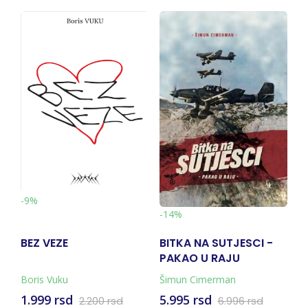
-10%
-14%
 VEZE
BITKA NA SUTJESCI -
VOLI ME 
PAKAO U RAJU
NA SVIJE
(KNJIGA + KARTA)
s Vuku
Šimun Cimerman
Mira Furlan
99 rsd
5.995 rsd
1.793 rsd
2.200 rsd
6.996 rsd