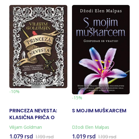
-10%
-
-15%
PRINCEZA NEVESTA:
S MOJIM MUŠKARCEM
F
KLASIČNA PRIČA O
G
ISKRENOJ LJUBAVI I
Vilijam Goldman
Džodi Elen Malpas
Ka
UZBUDLJIVOJ
1.079 rsd
1.019 rsd
3
1.199 rsd
1.199 rsd
AVANTURI S.