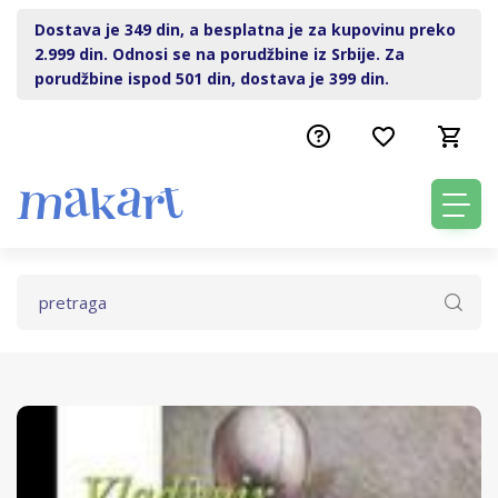
Dostava je 349 din, a besplatna je za kupovinu preko
2.999 din. Odnosi se na porudžbine iz Srbije. Za
porudžbine ispod 501 din, dostava je 399 din.