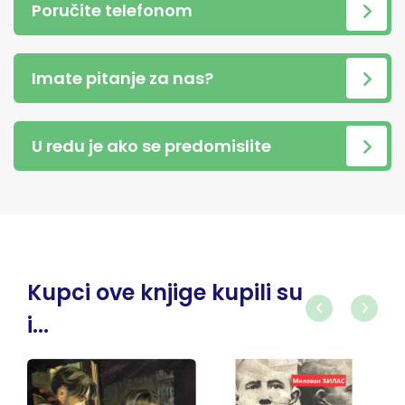
Poručite telefonom
Imate pitanje za nas?
U redu je ako se predomislite
Kupci ove knjige kupili su
i...