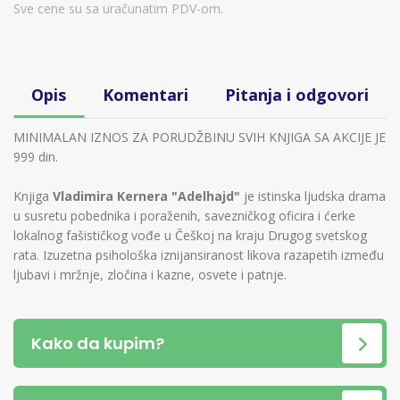
Sve cene su sa uračunatim PDV-om.
Opis
Komentari
Pitanja i odgovori
MINIMALAN IZNOS ZA PORUDŽBINU SVIH KNJIGA SA AKCIJE JE
999 din.
Knjiga
Vladimira Kernera "Adelhajd"
je istinska ljudska drama
u susretu pobednika i poraženih, savezničkog oficira i ćerke
lokalnog fašističkog vođe u Češkoj na kraju Drugog svetskog
rata. Izuzetna psihološka iznijansiranost likova razapetih između
ljubavi i mržnje, zločina i kazne, osvete i patnje.
Kako da kupim?