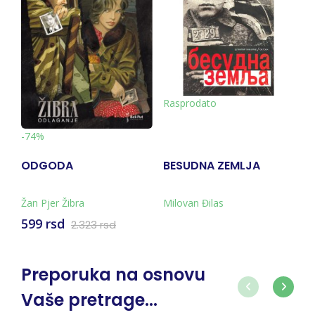
Rasprodato
-74%
ODGODA
BESUDNA ZEMLJA
Žan Pjer Žibra
Milovan Đilas
599 rsd
2.323 rsd
Preporuka na osnovu
Vaše pretrage...