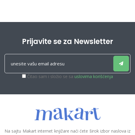
MORGENSTERNA
Prijavite se za Newsletter
Čitao sam i složio se sa
uslovima korišćenja
Na sajtu Makart internet knjižare naći ćete širok izbor naslova iz