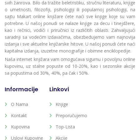
svih žanrova. Bilo da tražite beletristiku, stručnu literaturu, knjige
o umetnosti, filozofiji, psihologiji ili popularnoj psihologiji, na
sajtu Makart online knjižare ćete naći sve knjige koje su vam
potrebne. U našoj ponudi se nalaze knjige za decu i tinejdžere,
kao i rečnici, vodiči i priručnici iz različitih oblasti. Zahvaljujući
saradnji sa vodećim izdavačima, obezbeđujemo vam najnovija
izdanja i sve aktuelne knjižarske hitove. U našoj ponudi ćete naći
kapitalna izdanja, izuzetne monografije i obimne enciklopedije.
Naša internet knjižara vam omogućava sigurnu i povoljnu online
kupovinu, uz stalne popuste od 10-20%, kao i sezonske akcije
sa popustima od 30%, 40%, pa čak i 50%.
Informacije
Linkovi
O Nama
Knjige
Kontakt
Preporučujemo
Kupovina
Top-Lista
Uslovi Kupovine
Akcije