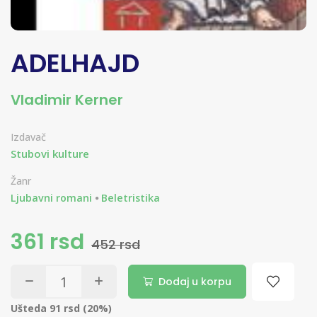
ADELHAJD
Vladimir Kerner
Izdavač
Stubovi kulture
Žanr
Ljubavni romani
Beletristika
361 rsd
452 rsd
Dodaj u korpu
Ušteda 91 rsd (20%)