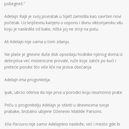
pobegneš.“
Adelajn Rajli je svoj povratak u Sijetl zamislila kao savršen novi
početak. Uz književnu karijeru u usponu i divnu viktorijansku vilu
koju je nasledila od bake, ništa joj ne stoji na putu.
Ali Adelajn nije sama u tom zdanju.
Ne plaše je gnevne duše dok opsedaju hodnike njenog doma iz
detinjstva već misteriozne provale, ruže koje zatiče po kući i
preteće poruke što više liče na jeziva obećanja.
Adelajn ima progonitelja.
Ipak, ubrzo otkriva da nije prva u porodici koju neumorno prate.
Priču o progonitelju Adelajn je otkriti u dnevnicima svoje
prabake, brutalno ubijene Dženeviv Matilde Parsons.
Vila Parsons
nije samo Adelajnino nasleđe, već i mesto gde bi