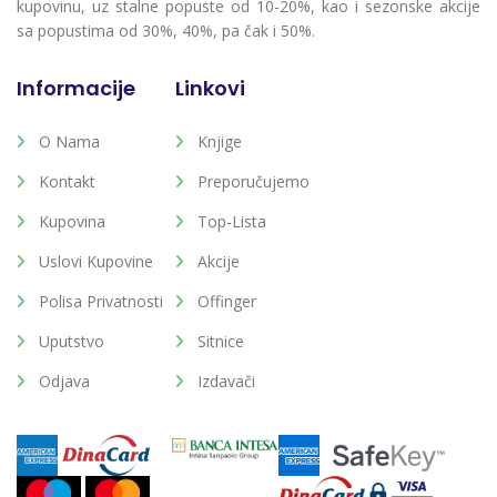
kupovinu, uz stalne popuste od 10-20%, kao i sezonske akcije
sa popustima od 30%, 40%, pa čak i 50%.
Informacije
Linkovi
O Nama
Knjige
Kontakt
Preporučujemo
Kupovina
Top-Lista
Uslovi Kupovine
Akcije
Polisa Privatnosti
Offinger
Uputstvo
Sitnice
Odjava
Izdavači