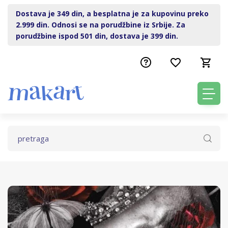
Dostava je 349 din, a besplatna je za kupovinu preko
2.999 din. Odnosi se na porudžbine iz Srbije. Za
porudžbine ispod 501 din, dostava je 399 din.