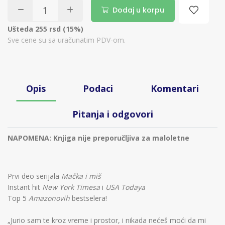
Dodaj u korpu
Ušteda 255 rsd (15%)
Sve cene su sa uračunatim PDV-om.
Opis
Podaci
Komentari
Pitanja i odgovori
NAPOMENA: Knjiga nije preporučljiva za maloletne
Prvi deo serijala
Mačka i miš
Instant hit
New York Timesa
i
USA Todaya
Top 5
Amazonovih
bestselera!
„Jurio sam te kroz vreme i prostor, i nikada nećeš moći da mi