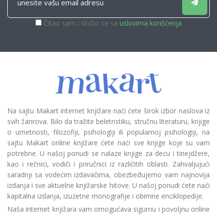
Čitao sam i složio se sa
uslovima korišćenja
Na sajtu Makart internet knjižare naći ćete širok izbor naslova iz
svih žanrova. Bilo da tražite beletristiku, stručnu literaturu, knjige
o umetnosti, filozofiji, psihologiji ili popularnoj psihologiji, na
sajtu Makart online knjižare ćete naći sve knjige koje su vam
potrebne. U našoj ponudi se nalaze knjige za decu i tinejdžere,
kao i rečnici, vodiči i priručnici iz različitih oblasti. Zahvaljujući
saradnji sa vodećim izdavačima, obezbeđujemo vam najnovija
izdanja i sve aktuelne knjižarske hitove. U našoj ponudi ćete naći
kapitalna izdanja, izuzetne monografije i obimne enciklopedije.
Naša internet knjižara vam omogućava sigurnu i povoljnu online