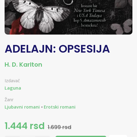
ADELAJN: OPSESIJA
H. D. Karlton
Izdavač
Laguna
Žanr
Ljubavni romani
Erotski romani
1.444 rsd
1.699 rsd