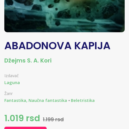
ABADONOVA KAPIJA
Džejms S. A. Kori
Izdavač
Laguna
Žanr
Fantastika, Naučna fantastika
Beletristika
1.019 rsd
1.199 rsd