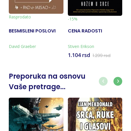
Rasprodato
-15%
BESMISLENI POSLOVI
CENA RADOSTI
David Graeber
Stiven Erikson
1.104 rsd
1.299 rsd
Preporuka na osnovu
Vaše pretrage...