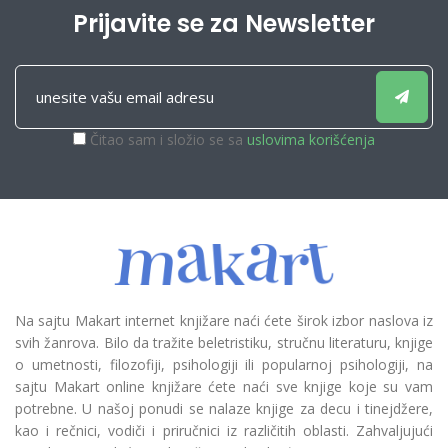
Prijavite se za Newsletter
Čitao sam i složio se sa
uslovima korišćenja
Na sajtu Makart internet knjižare naći ćete širok izbor naslova iz
svih žanrova. Bilo da tražite beletristiku, stručnu literaturu, knjige
o umetnosti, filozofiji, psihologiji ili popularnoj psihologiji, na
sajtu Makart online knjižare ćete naći sve knjige koje su vam
potrebne. U našoj ponudi se nalaze knjige za decu i tinejdžere,
kao i rečnici, vodiči i priručnici iz različitih oblasti. Zahvaljujući