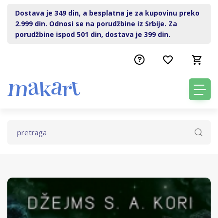
Dostava je 349 din, a besplatna je za kupovinu preko
2.999 din. Odnosi se na porudžbine iz Srbije. Za
porudžbine ispod 501 din, dostava je 399 din.