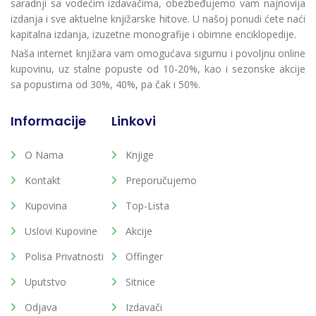
saradnji sa vodećim izdavačima, obezbeđujemo vam najnovija
izdanja i sve aktuelne knjižarske hitove. U našoj ponudi ćete naći
kapitalna izdanja, izuzetne monografije i obimne enciklopedije.
Naša internet knjižara vam omogućava sigurnu i povoljnu online
kupovinu, uz stalne popuste od 10-20%, kao i sezonske akcije
sa popustima od 30%, 40%, pa čak i 50%.
Informacije
Linkovi
O Nama
Knjige
Kontakt
Preporučujemo
Kupovina
Top-Lista
Uslovi Kupovine
Akcije
Polisa Privatnosti
Offinger
Uputstvo
Sitnice
Odjava
Izdavači