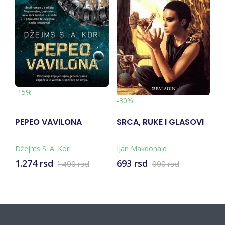
-11%
-30%
VILONA
SRCA, RUKE I GLASOVI
OPSESIJE
 Kori
Ijan Makdonald
Zoran Penevski
693 rsd
792 rsd
1.499 rsd
990 rsd
891 rsd