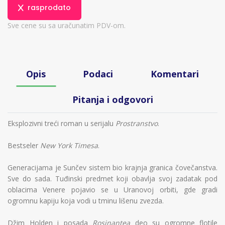
rasprodato
Sve cene su sa uračunatim PDV-om.
Opis
Podaci
Komentari
Pitanja i odgovori
Eksplozivni treći roman u serijalu
Prostranstvo
.
Bestseler
New York Timesa
.
Generacijama je Sunčev sistem bio krajnja granica čovečanstva.
Sve do sada. Tuđinski predmet koji obavlja svoj zadatak pod
oblacima Venere pojavio se u Uranovoj orbiti, gde gradi
ogromnu kapiju koja vodi u tminu lišenu zvezda.
Džim Holden i posada
Rosinantea
deo su ogromne flotile