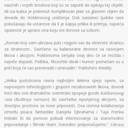
naučnih i vojnih brodova koji su se zaputili da ispitaju taj objekt.
Ali iza kulisa je pokrenut komplikovan plan sa glavnim ciljem da
dovede do Holdenovog uništenja. Dok izaslanici ljudske rase
pokušavaju da ustanove da li je kapija prilika ili pretnja, najveća
opasnost je upravo ona koju oni donose sa sobom.
„Roman koji vam ubrzava puls i nagoni vas da okrećete stranicu
za stranicom... Savršeno su balansirane deonice sa razvojem
likova i akcijom. Poklonicima serijala ovaj deo će se možda i
najviše dopasti. Politika, filozofski ideali i humor pomešani su u
priči koja će vas preneraziti i iznenaditi.“ Publishers Weekly
„Velika pustolovina ravna najboljim delima spejs opere, sa
najnovijom tehnologijom i grupom nezaboravnih likova, dovodi
treći deo ove dramatične svemirske epopeje (posle
Kalibanovog
rata
i
Buđenja nemani
) do završetka ispunjenog akcijom, sa
dovoljno prostora za nove pripovesti. Ova izvrsna kolaboracija
između pisaca fantastike Danijela Ejbrahama i Taja Frenka
trebalo bi da ponovo pobudi interesovanje za staromodno
pripovedanje i filmski ritam. Svesrdno preporučujemo.“
Library