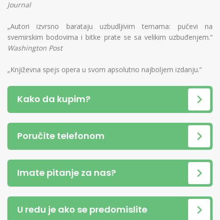
Journal
„Autori izvrsno barataju uzbudljivim temama: pučevi na
svemirskim bodovima i bitke prate se sa velikim uzbuđenjem.“
Washington Post
„Književna spejs opera u svom apsolutno najboljem izdanju.“
Kako da kupim?
Poručite telefonom
Imate pitanje za nas?
U redu je ako se predomislite