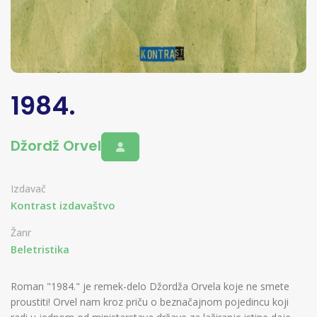
1984.
Džordž Orvel
Izdavač
Kontrast izdavaštvo
Žanr
Beletristika
Roman "1984." je remek-delo Džordža Orvela koje ne smete
proustiti! Orvel nam kroz priču o beznačajnom pojedincu koji