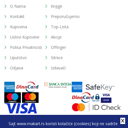
O Nama
Knjige
Kontakt
Preporučujemo
Kupovina
Top-Lista
Uslovi Kupovine
Akcije
Polisa Privatnosti
Offinger
Uputstvo
Sitnice
Odjava
Izdavači
Sajt www.makart.rs koristi kolačiće (cookies) koji ne sadrže