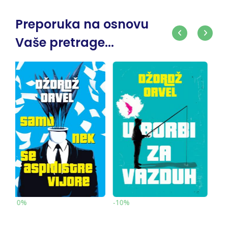
Preporuka na osnovu
Vaše pretrage...
-10%
-10%