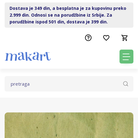
Dostava je 349 din, a besplatna je za kupovinu preko
2.999 din. Odnosi se na porudžbine iz Srbije. Za
porudžbine ispod 501 din, dostava je 399 din.