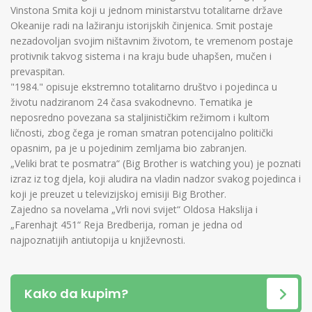
Vinstona Smita koji u jednom ministarstvu totalitarne države
Okeanije radi na lažiranju istorijskih činjenica. Smit postaje
nezadovoljan svojim ništavnim životom, te vremenom postaje
protivnik takvog sistema i na kraju bude uhapšen, mučen i
prevaspitan.
"1984." opisuje ekstremno totalitarno društvo i pojedinca u
životu nadziranom 24 časa svakodnevno. Tematika je
neposredno povezana sa staljinističkim režimom i kultom
ličnosti, zbog čega je roman smatran potencijalno politički
opasnim, pa je u pojedinim zemljama bio zabranjen.
„Veliki brat te posmatra“ (Big Brother is watching you) je poznati
izraz iz tog djela, koji aludira na vladin nadzor svakog pojedinca i
koji je preuzet u televizijskoj emisiji Big Brother.
Zajedno sa novelama „Vrli novi svijet“ Oldosa Hakslija i
„Farenhajt 451“ Reja Bredberija, roman je jedna od
najpoznatijih antiutopija u književnosti.
Kako da kupim?