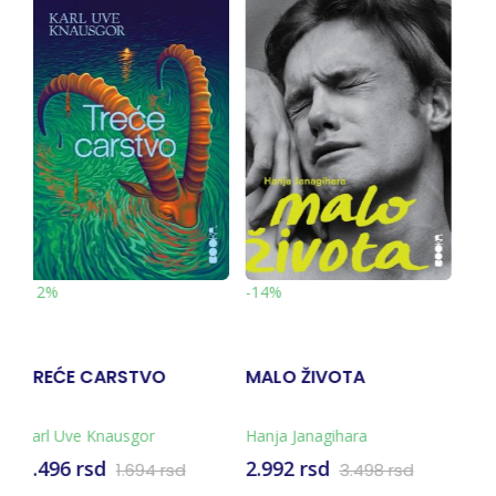
-14%
Rasprodato
-10%
MALO ŽIVOTA
FLORIDA
MAČE
Hanja Janagihara
Loren Grof
Desan
2.992 rsd
923 r
3.498 rsd