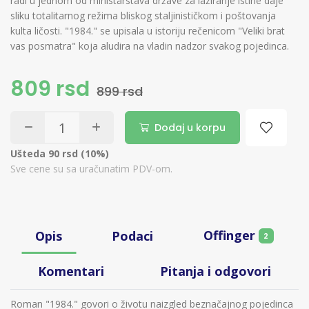
radi u jednom od ministarstava države za lažiranje istine daje
sliku totalitarnog režima bliskog staljinističkom i poštovanja
kulta ličosti. "1984." se upisala u istoriju rečenicom "Veliki brat
vas posmatra" koja aludira na vladin nadzor svakog pojedinca.
809 rsd
899 rsd
Dodaj u korpu
Ušteda 90 rsd (10%)
Sve cene su sa uračunatim PDV-om.
Offinger
Opis
Podaci
2
Komentari
Pitanja i odgovori
Roman "1984." govori o životu naizgled beznačajnog pojedinca