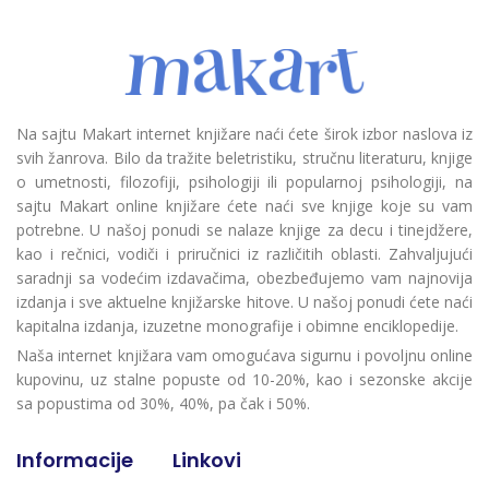
Na sajtu Makart internet knjižare naći ćete širok izbor naslova iz
svih žanrova. Bilo da tražite beletristiku, stručnu literaturu, knjige
o umetnosti, filozofiji, psihologiji ili popularnoj psihologiji, na
sajtu Makart online knjižare ćete naći sve knjige koje su vam
potrebne. U našoj ponudi se nalaze knjige za decu i tinejdžere,
kao i rečnici, vodiči i priručnici iz različitih oblasti. Zahvaljujući
saradnji sa vodećim izdavačima, obezbeđujemo vam najnovija
izdanja i sve aktuelne knjižarske hitove. U našoj ponudi ćete naći
kapitalna izdanja, izuzetne monografije i obimne enciklopedije.
Naša internet knjižara vam omogućava sigurnu i povoljnu online
kupovinu, uz stalne popuste od 10-20%, kao i sezonske akcije
sa popustima od 30%, 40%, pa čak i 50%.
Informacije
Linkovi