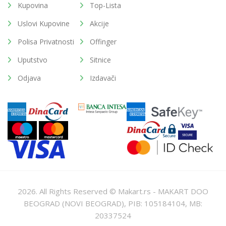
Kupovina
Top-Lista
Uslovi Kupovine
Akcije
Polisa Privatnosti
Offinger
Uputstvo
Sitnice
Odjava
Izdavači
2026. All Rights Reserved © Makart.rs - MAKART DOO
BEOGRAD (NOVI BEOGRAD), PIB: 105184104, MB:
20337524