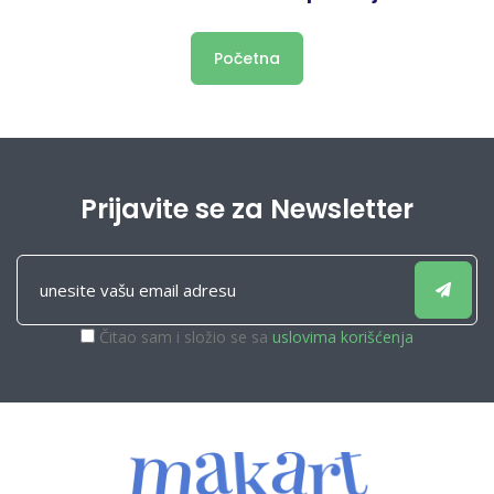
Početna
Prijavite se za Newsletter
Čitao sam i složio se sa
uslovima korišćenja