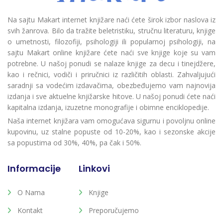
Na sajtu Makart internet knjižare naći ćete širok izbor naslova iz
svih žanrova. Bilo da tražite beletristiku, stručnu literaturu, knjige
o umetnosti, filozofiji, psihologiji ili popularnoj psihologiji, na
sajtu Makart online knjižare ćete naći sve knjige koje su vam
potrebne. U našoj ponudi se nalaze knjige za decu i tinejdžere,
kao i rečnici, vodiči i priručnici iz različitih oblasti. Zahvaljujući
saradnji sa vodećim izdavačima, obezbeđujemo vam najnovija
izdanja i sve aktuelne knjižarske hitove. U našoj ponudi ćete naći
kapitalna izdanja, izuzetne monografije i obimne enciklopedije.
Naša internet knjižara vam omogućava sigurnu i povoljnu online
kupovinu, uz stalne popuste od 10-20%, kao i sezonske akcije
sa popustima od 30%, 40%, pa čak i 50%.
Informacije
Linkovi
O Nama
Knjige
Kontakt
Preporučujemo