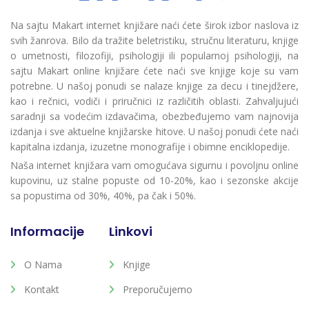
Na sajtu Makart internet knjižare naći ćete širok izbor naslova iz
svih žanrova. Bilo da tražite beletristiku, stručnu literaturu, knjige
o umetnosti, filozofiji, psihologiji ili popularnoj psihologiji, na
sajtu Makart online knjižare ćete naći sve knjige koje su vam
potrebne. U našoj ponudi se nalaze knjige za decu i tinejdžere,
kao i rečnici, vodiči i priručnici iz različitih oblasti. Zahvaljujući
saradnji sa vodećim izdavačima, obezbeđujemo vam najnovija
izdanja i sve aktuelne knjižarske hitove. U našoj ponudi ćete naći
kapitalna izdanja, izuzetne monografije i obimne enciklopedije.
Naša internet knjižara vam omogućava sigurnu i povoljnu online
kupovinu, uz stalne popuste od 10-20%, kao i sezonske akcije
sa popustima od 30%, 40%, pa čak i 50%.
Informacije
Linkovi
O Nama
Knjige
Kontakt
Preporučujemo