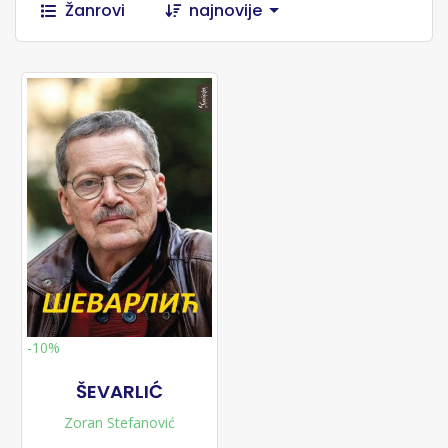
Žanrovi
najnovije
-10%
ŠEVARLIĆ
Zoran Stefanović