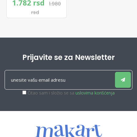
1.782 rsd
1.980
rsd
Prijavite se za Newsletter
Čitao sam i složio se sa
uslovima korišćenja