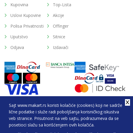
Kupovina
Top-Lista
Uslovi Kupovine
Akcije
Polisa Privatnosti
Offinger
Uputstvo
Sitnice
Odjava
Izdavači
Sajt www.makart.rs koristi kolačiće (cookies) koji ne sadrže
lične podatke i služe radi poboljšanja korisničkog iskustva
2026. All Rights Reserved © Makart.rs - MAKART DOO
veb stranice. Prisutnost na veb sajtu, podrazumeva da se
BEOGRAD (NOVI BEOGRAD), PIB: 105184104, MB:
posetioci slažu sa korišćenjem ovih kolačića.
20337524