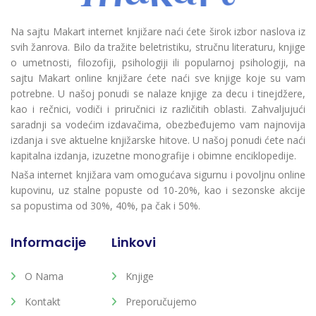
Na sajtu Makart internet knjižare naći ćete širok izbor naslova iz
svih žanrova. Bilo da tražite beletristiku, stručnu literaturu, knjige
o umetnosti, filozofiji, psihologiji ili popularnoj psihologiji, na
sajtu Makart online knjižare ćete naći sve knjige koje su vam
potrebne. U našoj ponudi se nalaze knjige za decu i tinejdžere,
kao i rečnici, vodiči i priručnici iz različitih oblasti. Zahvaljujući
saradnji sa vodećim izdavačima, obezbeđujemo vam najnovija
izdanja i sve aktuelne knjižarske hitove. U našoj ponudi ćete naći
kapitalna izdanja, izuzetne monografije i obimne enciklopedije.
Naša internet knjižara vam omogućava sigurnu i povoljnu online
kupovinu, uz stalne popuste od 10-20%, kao i sezonske akcije
sa popustima od 30%, 40%, pa čak i 50%.
Informacije
Linkovi
O Nama
Knjige
Kontakt
Preporučujemo