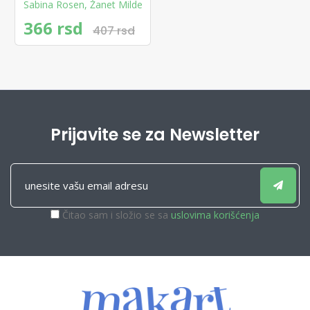
Sabina Rosen
,
Žanet Milde
366 rsd
407 rsd
Prijavite se za Newsletter
Čitao sam i složio se sa
uslovima korišćenja