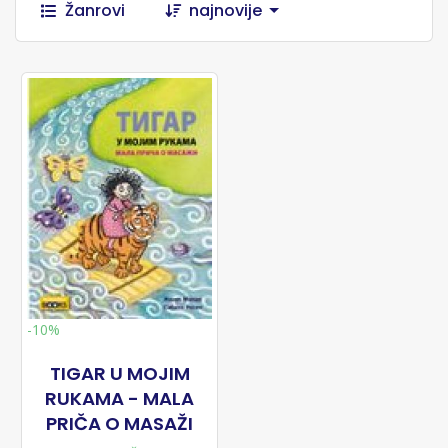
Žanrovi
najnovije
-10%
TIGAR U MOJIM
RUKAMA - MALA
PRIČA O MASAŽI