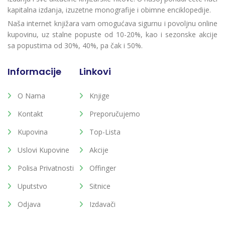
kapitalna izdanja, izuzetne monografije i obimne enciklopedije.
Naša internet knjižara vam omogućava sigurnu i povoljnu online
kupovinu, uz stalne popuste od 10-20%, kao i sezonske akcije
sa popustima od 30%, 40%, pa čak i 50%.
Informacije
Linkovi
O Nama
Knjige
Kontakt
Preporučujemo
Kupovina
Top-Lista
Uslovi Kupovine
Akcije
Polisa Privatnosti
Offinger
Uputstvo
Sitnice
Odjava
Izdavači