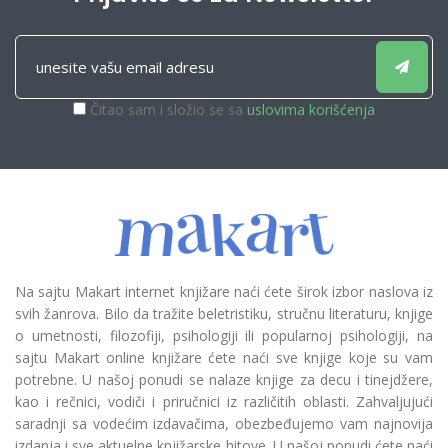
Čitao sam i složio se sa
uslovima korišćenja
Na sajtu Makart internet knjižare naći ćete širok izbor naslova iz
svih žanrova. Bilo da tražite beletristiku, stručnu literaturu, knjige
o umetnosti, filozofiji, psihologiji ili popularnoj psihologiji, na
sajtu Makart online knjižare ćete naći sve knjige koje su vam
potrebne. U našoj ponudi se nalaze knjige za decu i tinejdžere,
kao i rečnici, vodiči i priručnici iz različitih oblasti. Zahvaljujući
saradnji sa vodećim izdavačima, obezbeđujemo vam najnovija
izdanja i sve aktuelne knjižarske hitove. U našoj ponudi ćete naći