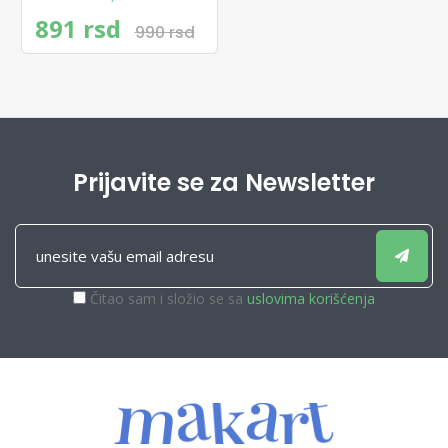
891 rsd
990 rsd
Prijavite se za Newsletter
Čitao sam i složio se sa
uslovima korišćenja