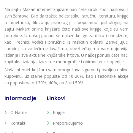
Na sajtu Makart internet knjižare naći ćete širok izbor naslova iz
svih žanrova. Bilo da tražite beletristiku, stručnu literaturu, knjige
o umetnosti, filozofiji, psihologiji ili popularnoj psihologiji, na
sajtu Makart online knjižare ćete naći sve knjige koje su vam
potrebne. U našoj ponudi se nalaze knjige za decu i tinejdžere,
kao i rečnici, vodiči i priručnici iz različitih oblasti. Zahvaljujući
saradnji sa vodećim izdavačima, obezbeđujemo vam najnovija
izdanja i sve aktuelne knjižarske hitove. U našoj ponudi ćete naći
kapitalna izdanja, izuzetne monografije i obimne enciklopedije.
Naša internet knjižara vam omogućava sigurnu i povoljnu online
kupovinu, uz stalne popuste od 10-20%, kao i sezonske akcije
sa popustima od 30%, 40%, pa čak i 50%.
Informacije
Linkovi
O Nama
Knjige
Kontakt
Preporučujemo