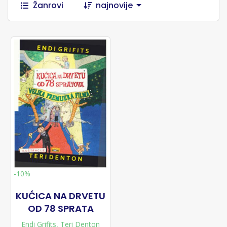
Žanrovi
najnovije
-10%
KUĆICA NA DRVETU
OD 78 SPRATA
Endi Grifits
,
Teri Denton