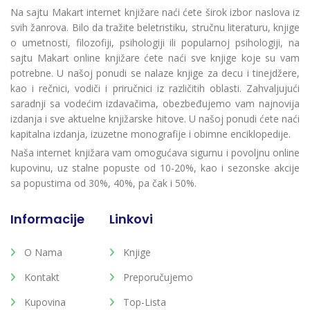
Na sajtu Makart internet knjižare naći ćete širok izbor naslova iz
svih žanrova. Bilo da tražite beletristiku, stručnu literaturu, knjige
o umetnosti, filozofiji, psihologiji ili popularnoj psihologiji, na
sajtu Makart online knjižare ćete naći sve knjige koje su vam
potrebne. U našoj ponudi se nalaze knjige za decu i tinejdžere,
kao i rečnici, vodiči i priručnici iz različitih oblasti. Zahvaljujući
saradnji sa vodećim izdavačima, obezbeđujemo vam najnovija
izdanja i sve aktuelne knjižarske hitove. U našoj ponudi ćete naći
kapitalna izdanja, izuzetne monografije i obimne enciklopedije.
Naša internet knjižara vam omogućava sigurnu i povoljnu online
kupovinu, uz stalne popuste od 10-20%, kao i sezonske akcije
sa popustima od 30%, 40%, pa čak i 50%.
Informacije
Linkovi
O Nama
Knjige
Kontakt
Preporučujemo
Kupovina
Top-Lista