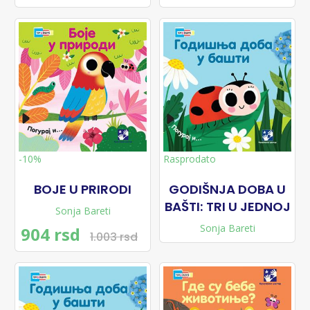
Rasprodato
-10%
BOJE U PRIRODI
GODIŠNJA DOBA U
BAŠTI: TRI U JEDNOJ
Sonja Bareti
Sonja Bareti
904 rsd
1.003 rsd