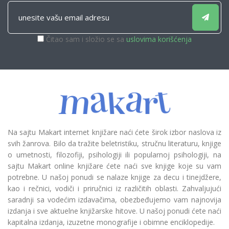
Čitao sam i složio se sa
uslovima korišćenja
Na sajtu Makart internet knjižare naći ćete širok izbor naslova iz
svih žanrova. Bilo da tražite beletristiku, stručnu literaturu, knjige
o umetnosti, filozofiji, psihologiji ili popularnoj psihologiji, na
sajtu Makart online knjižare ćete naći sve knjige koje su vam
potrebne. U našoj ponudi se nalaze knjige za decu i tinejdžere,
kao i rečnici, vodiči i priručnici iz različitih oblasti. Zahvaljujući
saradnji sa vodećim izdavačima, obezbeđujemo vam najnovija
izdanja i sve aktuelne knjižarske hitove. U našoj ponudi ćete naći
kapitalna izdanja, izuzetne monografije i obimne enciklopedije.