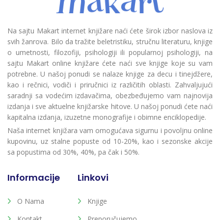
Na sajtu Makart internet knjižare naći ćete širok izbor naslova iz
svih žanrova. Bilo da tražite beletristiku, stručnu literaturu, knjige
o umetnosti, filozofiji, psihologiji ili popularnoj psihologiji, na
sajtu Makart online knjižare ćete naći sve knjige koje su vam
potrebne. U našoj ponudi se nalaze knjige za decu i tinejdžere,
kao i rečnici, vodiči i priručnici iz različitih oblasti. Zahvaljujući
saradnji sa vodećim izdavačima, obezbeđujemo vam najnovija
izdanja i sve aktuelne knjižarske hitove. U našoj ponudi ćete naći
kapitalna izdanja, izuzetne monografije i obimne enciklopedije.
Naša internet knjižara vam omogućava sigurnu i povoljnu online
kupovinu, uz stalne popuste od 10-20%, kao i sezonske akcije
sa popustima od 30%, 40%, pa čak i 50%.
Informacije
Linkovi
O Nama
Knjige
Kontakt
Preporučujemo