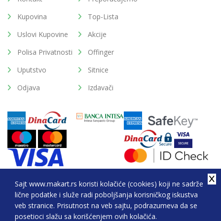
Kupovina
Top-Lista
Uslovi Kupovine
Akcije
Polisa Privatnosti
Offinger
Uputstvo
Sitnice
Odjava
Izdavači
Sajt www.makart.rs koristi kolačiće (cookies) koji ne sadrže
lične podatke i služe radi poboljšanja korisničkog iskustva
2026. All Rights Reserved © Makart.rs - MAKART DOO
veb stranice. Prisutnost na veb sajtu, podrazumeva da se
BEOGRAD (NOVI BEOGRAD), PIB: 105184104, MB:
posetioci slažu sa korišćenjem ovih kolačića.