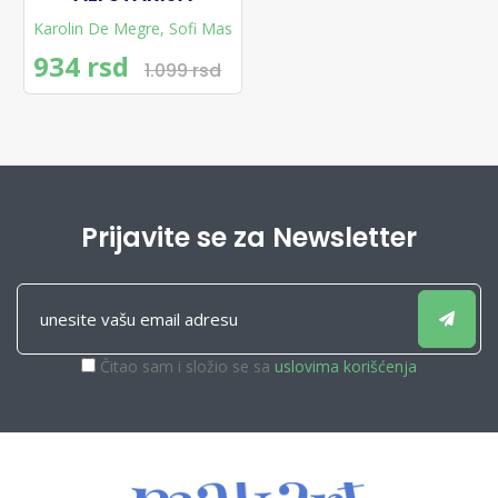
Karolin De Megre
,
Sofi Mas
934 rsd
1.099 rsd
Prijavite se za Newsletter
Čitao sam i složio se sa
uslovima korišćenja