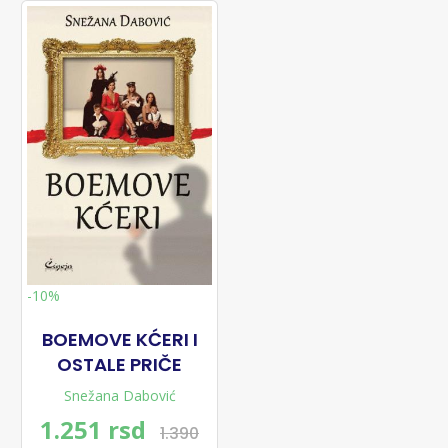
-10%
BOEMOVE KĆERI I
OSTALE PRIČE
Snežana Dabović
1.251 rsd
1.390