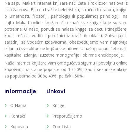
Na sajtu Makart internet knjižare naći ćete širok izbor naslova iz
svih žanrova. Bilo da tražite beletristiku, stručnu literaturu, knjige
o umetnosti, filozofiji, psihologiji ili popularnoj psihologiji, na
sajtu Makart online knjižare ćete naći sve knjige koje su vam
potrebne. U našoj ponudi se nalaze knjige za decu i tinejdžere,
kao i rečnici, vodiči i priručnici iz različitih oblasti. Zahvaljujući
saradnji sa vodećim izdavačima, obezbeđujemo vam najnovija
izdanja i sve aktuelne knjižarske hitove. U našoj ponudi ćete naći
kapitalna izdanja, izuzetne monografije i obimne enciklopedije.
Naša internet knjižara vam omogućava sigurnu i povoljnu online
kupovinu, uz stalne popuste od 10-20%, kao i sezonske akcije
sa popustima od 30%, 40%, pa čak i 50%.
Informacije
Linkovi
O Nama
Knjige
Kontakt
Preporučujemo
Kupovina
Top-Lista