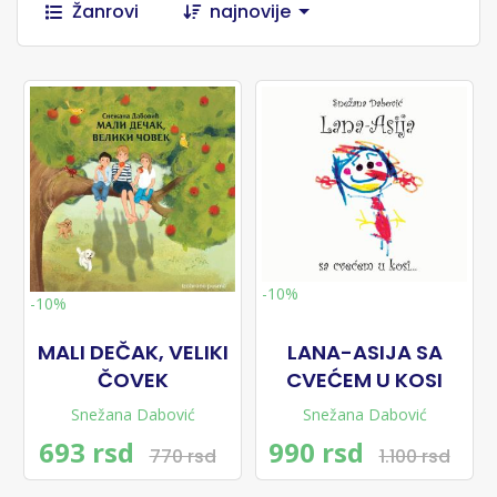
Žanrovi
najnovije
-10%
-10%
MALI DEČAK, VELIKI
LANA-ASIJA SA
ČOVEK
CVEĆEM U KOSI
Snežana Dabović
Snežana Dabović
693 rsd
990 rsd
770 rsd
1.100 rsd