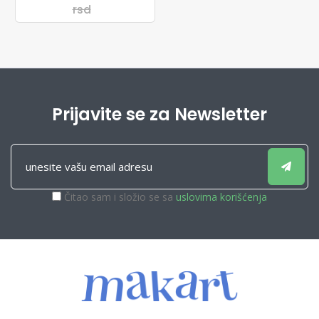
rsd
Prijavite se za Newsletter
Čitao sam i složio se sa
uslovima korišćenja