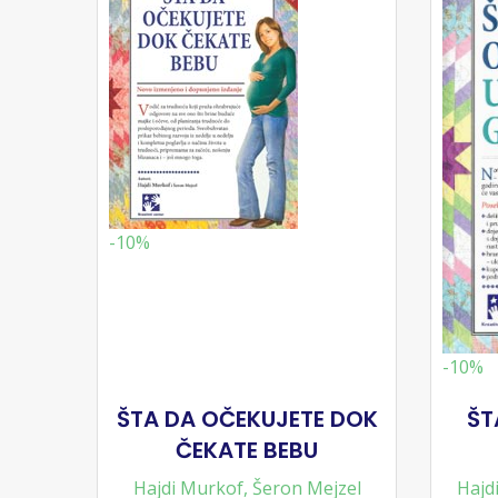
-10%
-10%
ŠTA DA OČEKUJETE DOK
ŠT
ČEKATE BEBU
Hajdi Murkof
,
Šeron Mejzel
Hajd