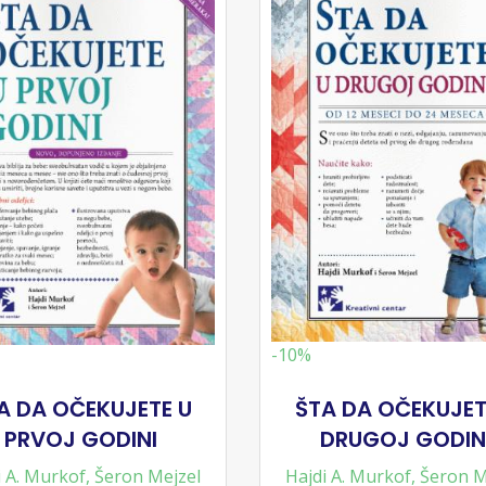
-10%
A DA OČEKUJETE U
ŠTA DA OČEKUJET
PRVOJ GODINI
DRUGOJ GODIN
i A. Murkof
,
Šeron Mejzel
Hajdi A. Murkof
,
Šeron M