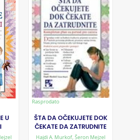
Rasprodato
E U
ŠTA DA OČEKUJETE DOK
I
ČEKATE DA ZATRUDNITE
ejzel
Hajdi A. Murkof
,
Šeron Mejzel