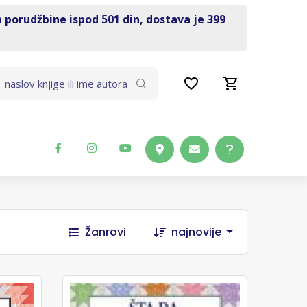
a porudžbine ispod 501 din, dostava je 399
Žanrovi
najnovije