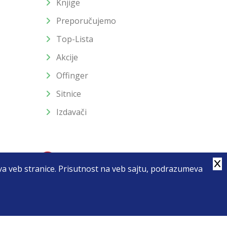
Knjige
Preporučujemo
Top-Lista
Akcije
Offinger
Sitnice
Izdavači
stva veb stranice. Prisutnost na veb sajtu, podrazumeva
4
u slika i samih cena, ali ne možemo garantovati da su sve