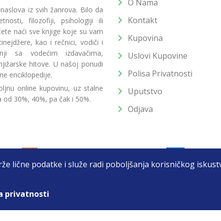
O Nama
 naslova iz svih žanrova. Bilo da
Kontakt
osti, filozofiji, psihologiji ili
 ćete naći sve knjige koje su vam
Kupovina
ejdžere, kao i rečnici, vodiči i
radnji sa vodećim izdavačima,
Uslovi Kupovine
jižarske hitove. U našoj ponudi
Polisa Privatnosti
ne enciklopedije.
ljnu online kupovinu, uz stalne
Uputstvo
a od 30%, 40%, pa čak i 50%.
Odjava
drže lične podatke i služe radi poboljšanja korisničkog isku
a privatnosti
T DOO BEOGRAD (NOVI BEOGRAD), PIB: 105184104, MB: 2033752
unat u cenu. Nastojimo da budemo što precizniji u opisu proizvoda, prikaz