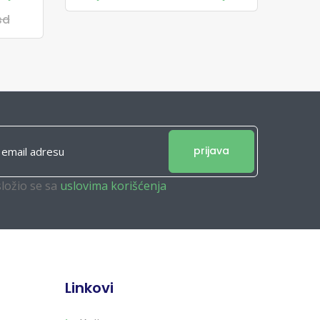
sd
prijava
složio se sa
uslovima korišćenja
Linkovi