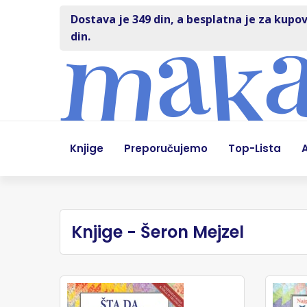
Dostava je 349 din, a besplatna je za kupov
din.
Knjige
Preporučujemo
Top-Lista
A
Knjige - Šeron Mejzel