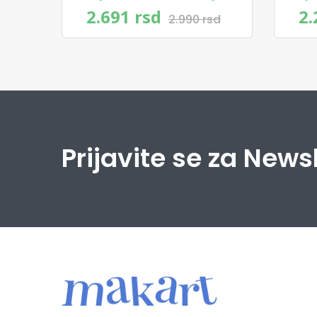
2.691 rsd
2.
2.990 rsd
Prijavite se za News