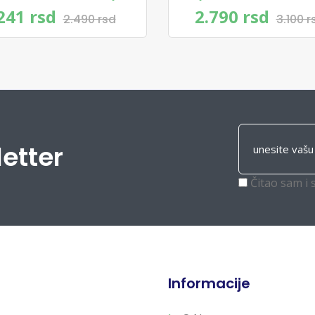
241 rsd
2.790 rsd
2.490 rsd
3.100 r
letter
Čitao sam i 
Informacije