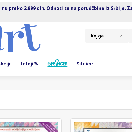
inu preko 2.999 din. Odnosi se na porudžbine iz Srbije. Z
Knjige
kcije
Letnji %
Sitnice