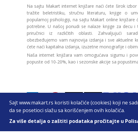
Na sajtu Makart internet knjižare naći ćete širok izbor
tražite beletristiku, stručnu literaturu, knjige o umetn
popularnoj psihologiji, na sajtu Makart online knjižare
potrebne. U našoj ponudi se nalaze knjige za decu i tin
priručnici iz različitih oblasti. Zahvaljujući sa
obezbeđujemo vam najnovija izdanja i sve aktuelne kn
ćete naći kapitalna izdanja, izuzetne monografije i obim
Naša internet knjižara vam omogućava sigurnu i povo
popuste od 10-20%, kao i sezonske akcije sa popustim
Sajt www.makart.rs koristi kolačiće (cookies) koji ne sa
da se posetioci slažu sa korišćenjem ovih kolačića.
Za više detalja o zaštiti podataka pročitajte u Polis
2026. All Rights Reserved © Makart.rs - MAKAR
Sve cene na ovom sajtu iskazane su u dinarima. PDV je urač