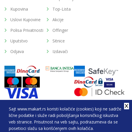
Kupovina
Top-Lista
Uslovi Kupovine
Akcije
Polisa Privatnosti
Offinger
Uputstvo
Sitnice
Odjava
Izdavači
Sajt www.makart.rs koristi kolačiće (cookies) koji ne sadrže
lične podatke i služe radi poboljšanja korisničkog iskustva
2026. All Rights Reserved © Makart.rs - MAKART DOO
veb stranice. Prisutnost na veb sajtu, podrazumeva da se
BEOGRAD (NOVI BEOGRAD), PIB: 105184104, MB:
posetioci slažu sa korišćenjem ovih kolačića.
20337524