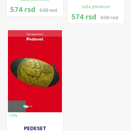
Saša Jelenković
574 rsd
638 rsd
574 rsd
638 rsd
-10%
PEDESET