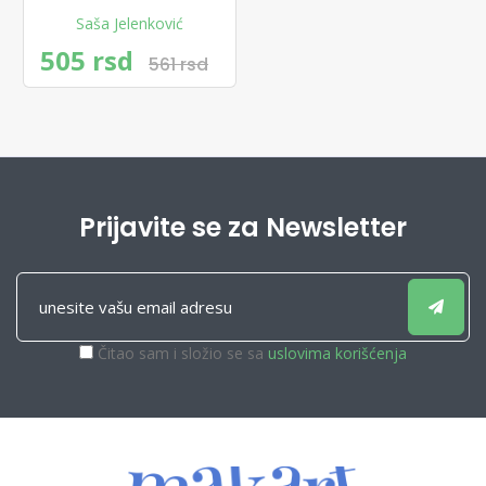
Saša Jelenković
505 rsd
561 rsd
Prijavite se za Newsletter
Čitao sam i složio se sa
uslovima korišćenja