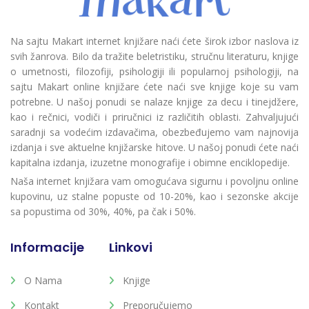
Na sajtu Makart internet knjižare naći ćete širok izbor naslova iz
svih žanrova. Bilo da tražite beletristiku, stručnu literaturu, knjige
o umetnosti, filozofiji, psihologiji ili popularnoj psihologiji, na
sajtu Makart online knjižare ćete naći sve knjige koje su vam
potrebne. U našoj ponudi se nalaze knjige za decu i tinejdžere,
kao i rečnici, vodiči i priručnici iz različitih oblasti. Zahvaljujući
saradnji sa vodećim izdavačima, obezbeđujemo vam najnovija
izdanja i sve aktuelne knjižarske hitove. U našoj ponudi ćete naći
kapitalna izdanja, izuzetne monografije i obimne enciklopedije.
Naša internet knjižara vam omogućava sigurnu i povoljnu online
kupovinu, uz stalne popuste od 10-20%, kao i sezonske akcije
sa popustima od 30%, 40%, pa čak i 50%.
Informacije
Linkovi
O Nama
Knjige
Kontakt
Preporučujemo