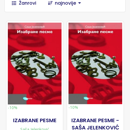
Žanrovi
najnovije
-10%
-10%
IZABRANE PESME
IZABRANE PESME -
SAŠA JELENKOVIĆ
Saša Jelenković