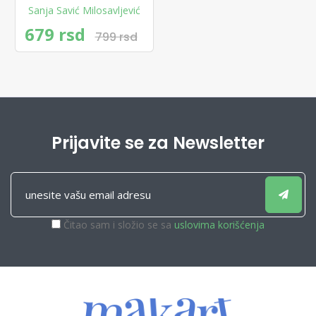
Sanja Savić Milosavljević
679 rsd
799 rsd
Prijavite se za Newsletter
Čitao sam i složio se sa
uslovima korišćenja