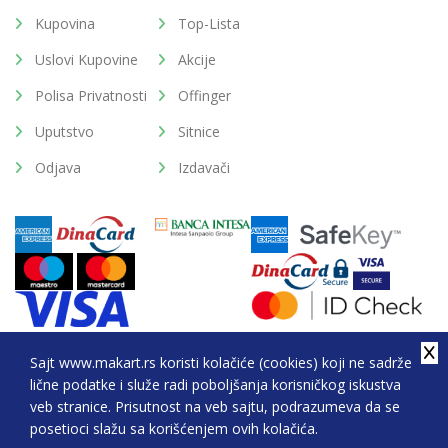
Kupovina
Top-Lista
Uslovi Kupovine
Akcije
Polisa Privatnosti
Offinger
Uputstvo
Sitnice
Odjava
Izdavači
Sajt www.makart.rs koristi kolačiće (cookies) koji ne sadrže
lične podatke i služe radi poboljšanja korisničkog iskustva
2026. All Rights Reserved © Makart.rs - MAKART DOO
veb stranice. Prisutnost na veb sajtu, podrazumeva da se
BEOGRAD (NOVI BEOGRAD), PIB: 105184104, MB:
posetioci slažu sa korišćenjem ovih kolačića.
20337524