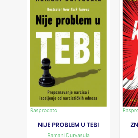
Rasprodato
Raspr
NIJE PROBLEM U TEBI
ZN
Ramani Durvasula