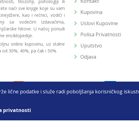
Kontakt
osti, filozofiji, psihologiji ili
 ćete naći sve knjige koje su vam
Kupovina
ejdžere, kao i rečnici, vodiči i
radnji sa vodećim izdavačima,
Uslovi Kupovine
jižarske hitove. U našoj ponudi
Polisa Privatnosti
ne enciklopedije.
ljnu online kupovinu, uz stalne
Uputstvo
a od 30%, 40%, pa čak i 50%.
Odjava
drže lične podatke i služe radi poboljšanja korisničkog isku
a privatnosti
T DOO BEOGRAD (NOVI BEOGRAD), PIB: 105184104, MB: 2033752
unat u cenu. Nastojimo da budemo što precizniji u opisu proizvoda, prikaz
 na sajtu su deo naše ponude i ne podrazumeva da su dostupni u svakom tr