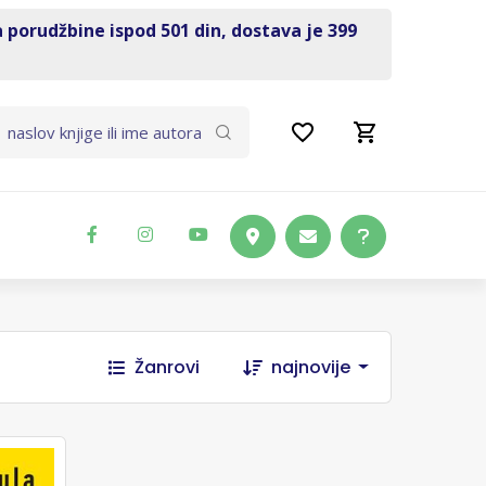
a porudžbine ispod 501 din, dostava je 399
Žanrovi
najnovije