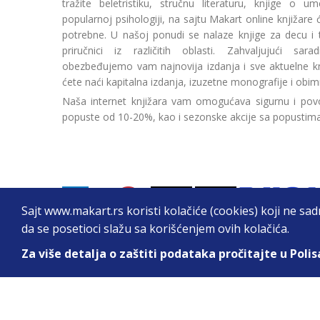
tražite beletristiku, stručnu literaturu, knjige o umetn
popularnoj psihologiji, na sajtu Makart online knjižare
potrebne. U našoj ponudi se nalaze knjige za decu i tin
priručnici iz različitih oblasti. Zahvaljujući sa
obezbeđujemo vam najnovija izdanja i sve aktuelne kn
ćete naći kapitalna izdanja, izuzetne monografije i obim
Naša internet knjižara vam omogućava sigurnu i povo
popuste od 10-20%, kao i sezonske akcije sa popustim
Sajt www.makart.rs koristi kolačiće (cookies) koji ne sa
da se posetioci slažu sa korišćenjem ovih kolačića.
Za više detalja o zaštiti podataka pročitajte u Polis
2026. All Rights Reserved © Makart.rs - MAKAR
Sve cene na ovom sajtu iskazane su u dinarima. PDV je urač
informacije kompletne i bez grešaka. Svi artikli prikazani