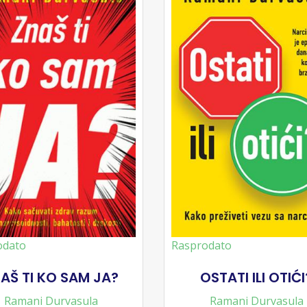
odato
Rasprodato
AŠ TI KO SAM JA?
OSTATI ILI OTIĆI
Ramani Durvasula
Ramani Durvasula