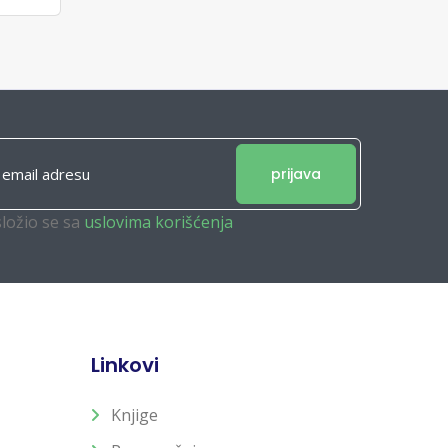
prijava
složio se sa
uslovima korišćenja
Linkovi
Knjige