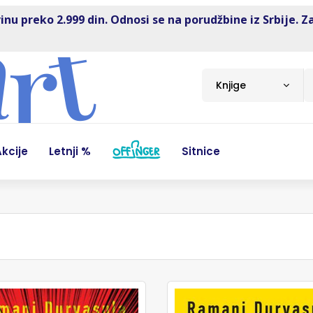
inu preko 2.999 din. Odnosi se na porudžbine iz Srbije. Z
Knjige
kcije
Letnji %
Sitnice