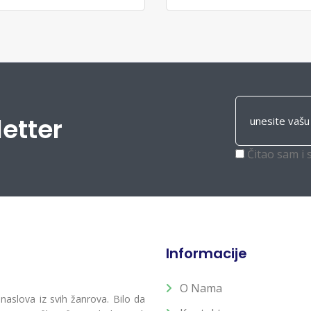
letter
Čitao sam i 
Informacije
O Nama
 naslova iz svih žanrova. Bilo da