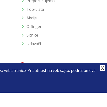
Preporučujemo
Top-Lista
Akcije
Offinger
Sitnice
Izdavači
stva veb stranice. Prisutnost na veb sajtu, podrazumeva
4
u slika i samih cena, ali ne možemo garantovati da su sve
enutku.