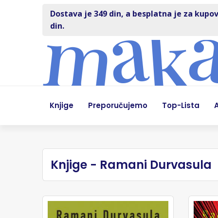
Dostava je 349 din, a besplatna je za kupov
din.
Knjige
Preporučujemo
Top-Lista
A
Knjige - Ramani Durvasula