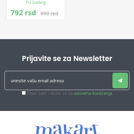
Pu Sunling
792 rsd
990 rsd
Prijavite se za Newsletter
Čitao sam i složio se sa
uslovima korišćenja