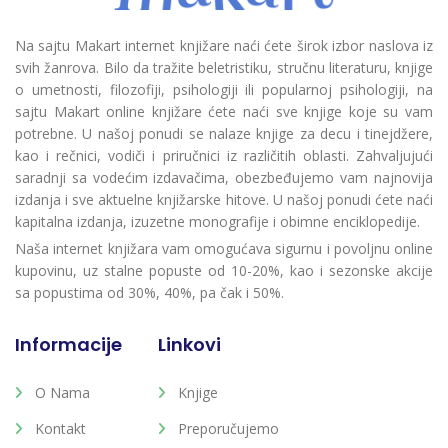
Na sajtu Makart internet knjižare naći ćete širok izbor naslova iz
svih žanrova. Bilo da tražite beletristiku, stručnu literaturu, knjige
o umetnosti, filozofiji, psihologiji ili popularnoj psihologiji, na
sajtu Makart online knjižare ćete naći sve knjige koje su vam
potrebne. U našoj ponudi se nalaze knjige za decu i tinejdžere,
kao i rečnici, vodiči i priručnici iz različitih oblasti. Zahvaljujući
saradnji sa vodećim izdavačima, obezbeđujemo vam najnovija
izdanja i sve aktuelne knjižarske hitove. U našoj ponudi ćete naći
kapitalna izdanja, izuzetne monografije i obimne enciklopedije.
Naša internet knjižara vam omogućava sigurnu i povoljnu online
kupovinu, uz stalne popuste od 10-20%, kao i sezonske akcije
sa popustima od 30%, 40%, pa čak i 50%.
Informacije
Linkovi
O Nama
Knjige
Kontakt
Preporučujemo