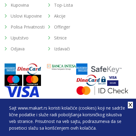
Kupovina
Top-Lista
Uslovi Kupovine
Akcije
Polisa Privatnosti
Offinger
Uputstvo
Sitnice
Odjava
Izdavači
Sajt www.makart.rs koristi kolačiće (cookies) koji ne sadrže
lične podatke i služe radi poboljšanja korisničkog iskustva
2026. All Rights Reserved © Makart.rs - MAKART DOO
veb stranice. Prisutnost na veb sajtu, podrazumeva da se
BEOGRAD (NOVI BEOGRAD), PIB: 105184104, MB:
posetioci slažu sa korišćenjem ovih kolačića.
20337524