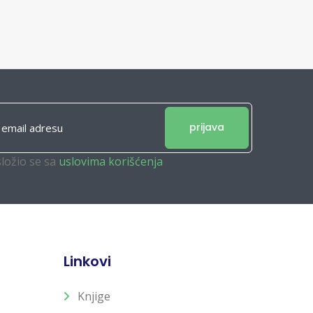
prijava
složio se sa
uslovima korišćenja
Linkovi
Knjige