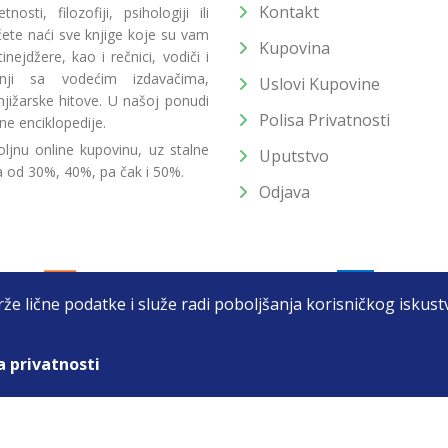
Kontakt
osti, filozofiji, psihologiji ili
 ćete naći sve knjige koje su vam
Kupovina
ejdžere, kao i rečnici, vodiči i
radnji sa vodećim izdavačima,
Uslovi Kupovine
jižarske hitove. U našoj ponudi
Polisa Privatnosti
ne enciklopedije.
ljnu online kupovinu, uz stalne
Uputstvo
a od 30%, 40%, pa čak i 50%.
Odjava
drže lične podatke i služe radi poboljšanja korisničkog isku
a privatnosti
T DOO BEOGRAD (NOVI BEOGRAD), PIB: 105184104, MB: 2033752
unat u cenu. Nastojimo da budemo što precizniji u opisu proizvoda, prikaz
 na sajtu su deo naše ponude i ne podrazumeva da su dostupni u svakom tr