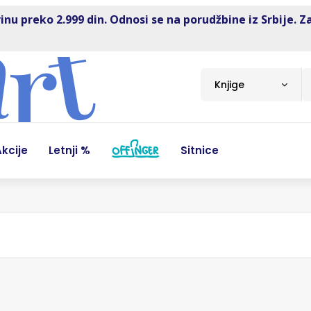
inu preko 2.999 din. Odnosi se na porudžbine iz Srbije. Z
Knjige
kcije
Letnji %
Sitnice