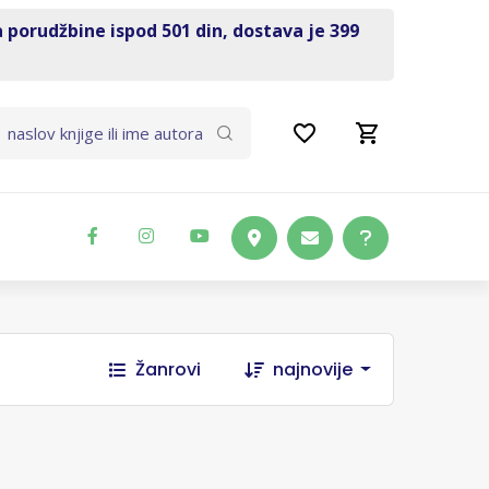
a porudžbine ispod 501 din, dostava je 399
Žanrovi
najnovije