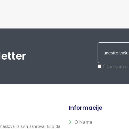
letter
Čitao sam i 
Informacije
O Nama
 naslova iz svih žanrova. Bilo da