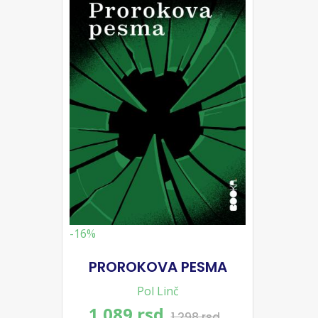
-16%
PROROKOVA PESMA
Pol Linč
1.089 rsd
1.298 rsd