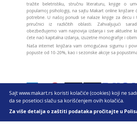
tražite beletristiku, stručnu literaturu, knjige o umetn
popularnoj psihologiji, na sajtu Makart online knjižare
potrebne. U našoj ponudi se nalaze knjige za decu i tin
priručnici iz različitih oblasti. Zahvaljujući sa
obezbeđujemo vam najnovija izdanja i sve aktuelne kn
ćete naći kapitalna izdanja, izuzetne monografije i obim
Naša internet knjižara vam omogućava sigurnu i povo
popuste od 10-20%, kao i sezonske akcije sa popustim
Sajt www.makart.rs koristi kolačiće (cookies) koji ne sa
da se posetioci slažu sa korišćenjem ovih kolačića.
Za više detalja o zaštiti podataka pročitajte u Polis
2026. All Rights Reserved © Makart.rs - MAKAR
Sve cene na ovom sajtu iskazane su u dinarima. PDV je urač
informacije kompletne i bez grešaka. Svi artikli prikazani