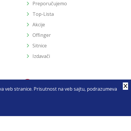
Preporučujemo
Top-Lista
Akcije
Offinger
Sitnice
Izdavači
stva veb stranice. Prisutnost na veb sajtu, podrazumeva
4
u slika i samih cena, ali ne možemo garantovati da su sve
enutku.