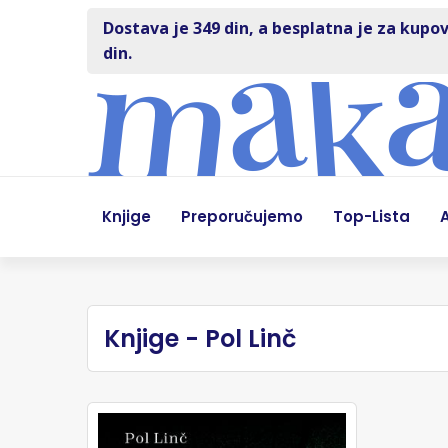
Dostava je 349 din, a besplatna je za kupov
din.
Knjige
Preporučujemo
Top-Lista
A
Knjige - Pol Linč