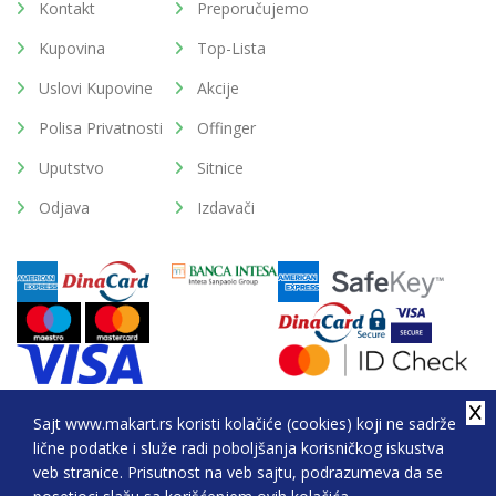
Kontakt
Preporučujemo
Kupovina
Top-Lista
Uslovi Kupovine
Akcije
Polisa Privatnosti
Offinger
Uputstvo
Sitnice
Odjava
Izdavači
Sajt www.makart.rs koristi kolačiće (cookies) koji ne sadrže
lične podatke i služe radi poboljšanja korisničkog iskustva
2026. All Rights Reserved © Makart.rs - MAKART DOO
veb stranice. Prisutnost na veb sajtu, podrazumeva da se
BEOGRAD (NOVI BEOGRAD), PIB: 105184104, MB: