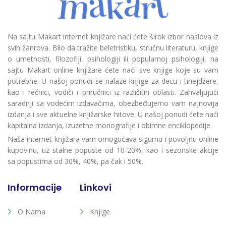
Na sajtu Makart internet knjižare naći ćete širok izbor naslova iz
svih žanrova. Bilo da tražite beletristiku, stručnu literaturu, knjige
o umetnosti, filozofiji, psihologiji ili popularnoj psihologiji, na
sajtu Makart online knjižare ćete naći sve knjige koje su vam
potrebne. U našoj ponudi se nalaze knjige za decu i tinejdžere,
kao i rečnici, vodiči i priručnici iz različitih oblasti. Zahvaljujući
saradnji sa vodećim izdavačima, obezbeđujemo vam najnovija
izdanja i sve aktuelne knjižarske hitove. U našoj ponudi ćete naći
kapitalna izdanja, izuzetne monografije i obimne enciklopedije.
Naša internet knjižara vam omogućava sigurnu i povoljnu online
kupovinu, uz stalne popuste od 10-20%, kao i sezonske akcije
sa popustima od 30%, 40%, pa čak i 50%.
Informacije
Linkovi
O Nama
Knjige